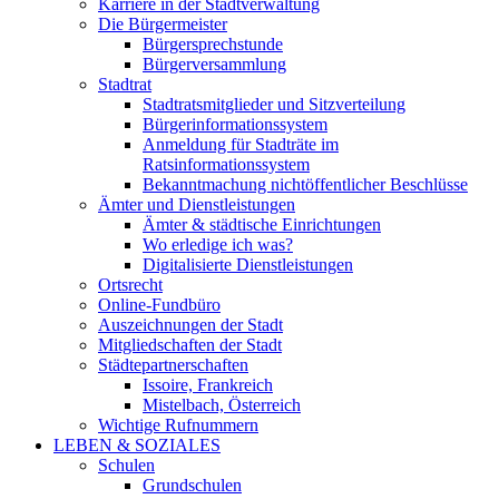
Karriere in der Stadtverwaltung
Die Bürgermeister
Bürgersprechstunde
Bürgerversammlung
Stadtrat
Stadtratsmitglieder und Sitzverteilung
Bürgerinformationssystem
Anmeldung für Stadträte im
Ratsinformationssystem
Bekanntmachung nichtöffentlicher Beschlüsse
Ämter und Dienstleistungen
Ämter & städtische Einrichtungen
Wo erledige ich was?
Digitalisierte Dienstleistungen
Ortsrecht
Online-Fundbüro
Auszeichnungen der Stadt
Mitgliedschaften der Stadt
Städtepartnerschaften
Issoire, Frankreich
Mistelbach, Österreich
Wichtige Rufnummern
LEBEN & SOZIALES
Schulen
Grundschulen