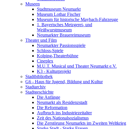
Museen
Stadtmuseum Neumarkt
Museum Lothar Fischer
Museum für historische Maybach-Fahrzeuge
1. Bayerisches Metzgerei- und
Weißwurstmuseum
Neumarkter Brauereimuseum
Theater und Film
Neumarkter Passionsspiele
Schloss-Spiele
Kolping-Theaterbühne
Cineplex
M.U.T. Musical und Theater Neumarkt e.V.
K3 - Kulturprojekt
Stadtbibliothek
G6 - Haus für Jugend, Bildung und Kultur
Stadtarchiv
Stadtgeschichte
Die Anfänge
Neumarkt als Residenzstadt
Die Reformation
Aufbruch ins Industriezeitalter
Zeit des Nationalsozialismus
Die Zerstörung Neumarkts im Zweiten Weltkrieg
Starke Stadt - Starke Frauen