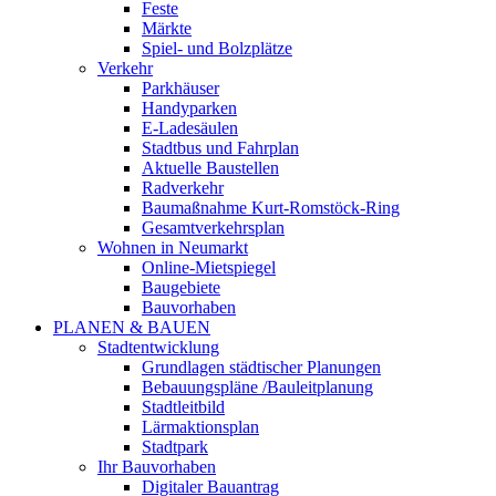
Feste
Märkte
Spiel- und Bolzplätze
Verkehr
Parkhäuser
Handyparken
E-Ladesäulen
Stadtbus und Fahrplan
Aktuelle Baustellen
Radverkehr
Baumaßnahme Kurt-Romstöck-Ring
Gesamtverkehrsplan
Wohnen in Neumarkt
Online-Mietspiegel
Baugebiete
Bauvorhaben
PLANEN & BAUEN
Stadtentwicklung
Grundlagen städtischer Planungen
Bebauungspläne /Bauleitplanung
Stadtleitbild
Lärmaktionsplan
Stadtpark
Ihr Bauvorhaben
Digitaler Bauantrag