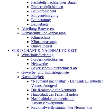
Fachstelle nachhaltiges Bauen
Fördermöglichkeiten
Bauvorbescheid
Baugenehmigung
Bauberatung
Baugebiete
Abteilung Bauwesen
Klimaschutz und -anpassung
Klimaschutz
Klimaanpassung
Umweltbeirat
WIRTSCHAFT & NACHHALTIGKEIT
Wirtschaftsförderung
Fördermöglichkeiten
Netzwerke
Bayerisches UnternehmerLab
Gewerbe- und Industriegebiete
Nachhaltigkeit
"Neumarkt nachhaltig" - Der Link zu aktuellen
Veranstaltungen!
Die Realutopie für Neumarkt
Hauptstadt des Fairen Handels
Nachhaltigkeitsstrategie und
Arbeitsschwerpunkte
Regionalwertleistungen der Neumarkter