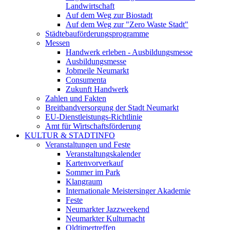
Landwirtschaft
Auf dem Weg zur Biostadt
Auf dem Weg zur "Zero Waste Stadt"
Städtebauförderungsprogramme
Messen
Handwerk erleben - Ausbildungsmesse
Ausbildungsmesse
Jobmeile Neumarkt
Consumenta
Zukunft Handwerk
Zahlen und Fakten
Breitbandversorgung der Stadt Neumarkt
EU-Dienstleistungs-Richtlinie
Amt für Wirtschaftsförderung
KULTUR & STADTINFO
Veranstaltungen und Feste
Veranstaltungskalender
Kartenvorverkauf
Sommer im Park
Klangraum
Internationale Meistersinger Akademie
Feste
Neumarkter Jazzweekend
Neumarkter Kulturnacht
Oldtimertreffen