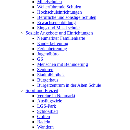
Mittelschulen
Weiterführende Schulen
Hochschuleinrichtungen
Berufliche und sonstige Schulen
Erwachsenenbildung
Sing- und Musikschule
Soziale Angebote und Einrichtungen
Neumarkter Familienkarte
Kinderbetreuung
Ferienbetreuung
Jugendbüro
G6
Menschen mit Behinderung
Senioren
Stadtbibliothek
Bürgerhaus
Bürgerzentrum in der Alten Schule
Sport und Freizeit
Vereine in Neumarkt
Ausflugsziele
LGS-Park
Schlossbad
Golfen
Radeln
Wandern