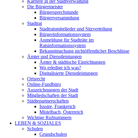
Karriere in der Stadtverwaltung
Die Bürgermeister
Bürgersprechstunde
Bürgerversammlung
Stadtrat
Stadtratsmitglieder und Sitzverteilung
Bürgerinformationssystem
Anmeldung für Stadträte im
Ratsinformationssystem
Bekanntmachung nichtöffentlicher Beschlüsse
Ämter und Dienstleistungen
Ämter & städtische Einrichtungen
Wo erledige ich was?
Digitalisierte Dienstleistungen
Ortsrecht
Online-Fundbüro
Auszeichnungen der Stadt
Mitgliedschaften der Stadt
Städtepartnerschaften
Issoire, Frankreich
Mistelbach, Österreich
Wichtige Rufnummern
LEBEN & SOZIALES
Schulen
Grundschulen