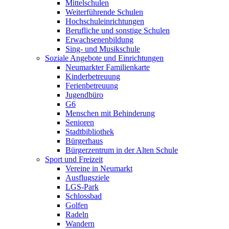
Mittelschulen
Weiterführende Schulen
Hochschuleinrichtungen
Berufliche und sonstige Schulen
Erwachsenenbildung
Sing- und Musikschule
Soziale Angebote und Einrichtungen
Neumarkter Familienkarte
Kinderbetreuung
Ferienbetreuung
Jugendbüro
G6
Menschen mit Behinderung
Senioren
Stadtbibliothek
Bürgerhaus
Bürgerzentrum in der Alten Schule
Sport und Freizeit
Vereine in Neumarkt
Ausflugsziele
LGS-Park
Schlossbad
Golfen
Radeln
Wandern