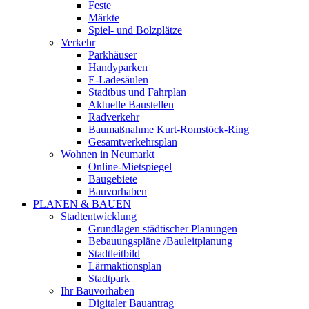
Feste
Märkte
Spiel- und Bolzplätze
Verkehr
Parkhäuser
Handyparken
E-Ladesäulen
Stadtbus und Fahrplan
Aktuelle Baustellen
Radverkehr
Baumaßnahme Kurt-Romstöck-Ring
Gesamtverkehrsplan
Wohnen in Neumarkt
Online-Mietspiegel
Baugebiete
Bauvorhaben
PLANEN & BAUEN
Stadtentwicklung
Grundlagen städtischer Planungen
Bebauungspläne /Bauleitplanung
Stadtleitbild
Lärmaktionsplan
Stadtpark
Ihr Bauvorhaben
Digitaler Bauantrag