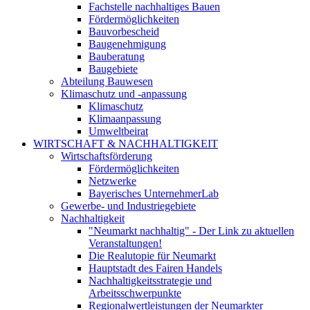
Fachstelle nachhaltiges Bauen
Fördermöglichkeiten
Bauvorbescheid
Baugenehmigung
Bauberatung
Baugebiete
Abteilung Bauwesen
Klimaschutz und -anpassung
Klimaschutz
Klimaanpassung
Umweltbeirat
WIRTSCHAFT & NACHHALTIGKEIT
Wirtschaftsförderung
Fördermöglichkeiten
Netzwerke
Bayerisches UnternehmerLab
Gewerbe- und Industriegebiete
Nachhaltigkeit
"Neumarkt nachhaltig" - Der Link zu aktuellen
Veranstaltungen!
Die Realutopie für Neumarkt
Hauptstadt des Fairen Handels
Nachhaltigkeitsstrategie und
Arbeitsschwerpunkte
Regionalwertleistungen der Neumarkter