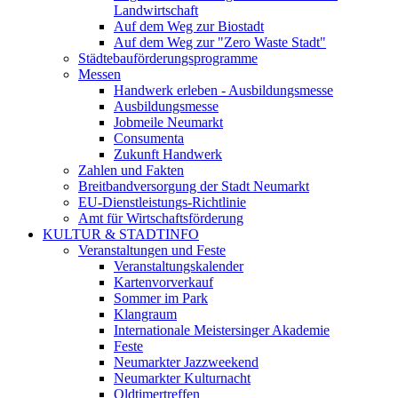
Landwirtschaft
Auf dem Weg zur Biostadt
Auf dem Weg zur "Zero Waste Stadt"
Städtebauförderungsprogramme
Messen
Handwerk erleben - Ausbildungsmesse
Ausbildungsmesse
Jobmeile Neumarkt
Consumenta
Zukunft Handwerk
Zahlen und Fakten
Breitbandversorgung der Stadt Neumarkt
EU-Dienstleistungs-Richtlinie
Amt für Wirtschaftsförderung
KULTUR & STADTINFO
Veranstaltungen und Feste
Veranstaltungskalender
Kartenvorverkauf
Sommer im Park
Klangraum
Internationale Meistersinger Akademie
Feste
Neumarkter Jazzweekend
Neumarkter Kulturnacht
Oldtimertreffen