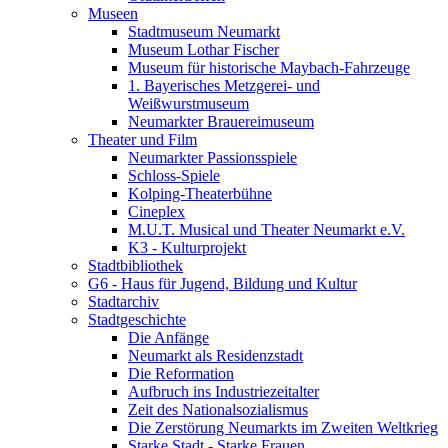
Museen
Stadtmuseum Neumarkt
Museum Lothar Fischer
Museum für historische Maybach-Fahrzeuge
1. Bayerisches Metzgerei- und
Weißwurstmuseum
Neumarkter Brauereimuseum
Theater und Film
Neumarkter Passionsspiele
Schloss-Spiele
Kolping-Theaterbühne
Cineplex
M.U.T. Musical und Theater Neumarkt e.V.
K3 - Kulturprojekt
Stadtbibliothek
G6 - Haus für Jugend, Bildung und Kultur
Stadtarchiv
Stadtgeschichte
Die Anfänge
Neumarkt als Residenzstadt
Die Reformation
Aufbruch ins Industriezeitalter
Zeit des Nationalsozialismus
Die Zerstörung Neumarkts im Zweiten Weltkrieg
Starke Stadt - Starke Frauen