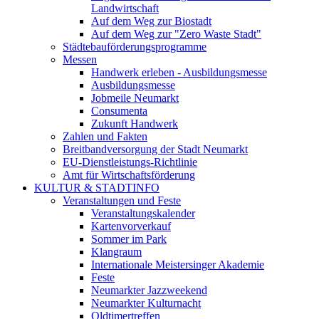
Landwirtschaft
Auf dem Weg zur Biostadt
Auf dem Weg zur "Zero Waste Stadt"
Städtebauförderungsprogramme
Messen
Handwerk erleben - Ausbildungsmesse
Ausbildungsmesse
Jobmeile Neumarkt
Consumenta
Zukunft Handwerk
Zahlen und Fakten
Breitbandversorgung der Stadt Neumarkt
EU-Dienstleistungs-Richtlinie
Amt für Wirtschaftsförderung
KULTUR & STADTINFO
Veranstaltungen und Feste
Veranstaltungskalender
Kartenvorverkauf
Sommer im Park
Klangraum
Internationale Meistersinger Akademie
Feste
Neumarkter Jazzweekend
Neumarkter Kulturnacht
Oldtimertreffen