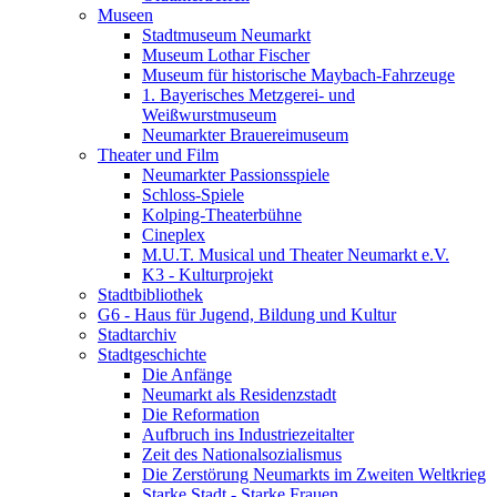
Museen
Stadtmuseum Neumarkt
Museum Lothar Fischer
Museum für historische Maybach-Fahrzeuge
1. Bayerisches Metzgerei- und
Weißwurstmuseum
Neumarkter Brauereimuseum
Theater und Film
Neumarkter Passionsspiele
Schloss-Spiele
Kolping-Theaterbühne
Cineplex
M.U.T. Musical und Theater Neumarkt e.V.
K3 - Kulturprojekt
Stadtbibliothek
G6 - Haus für Jugend, Bildung und Kultur
Stadtarchiv
Stadtgeschichte
Die Anfänge
Neumarkt als Residenzstadt
Die Reformation
Aufbruch ins Industriezeitalter
Zeit des Nationalsozialismus
Die Zerstörung Neumarkts im Zweiten Weltkrieg
Starke Stadt - Starke Frauen