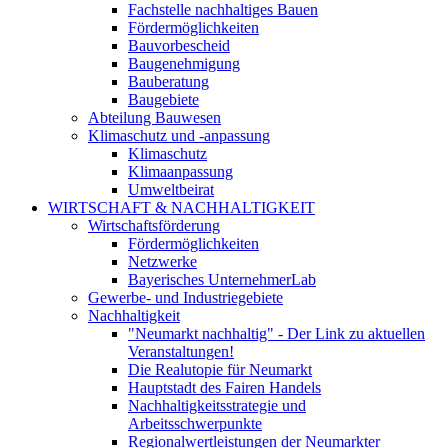
Fachstelle nachhaltiges Bauen
Fördermöglichkeiten
Bauvorbescheid
Baugenehmigung
Bauberatung
Baugebiete
Abteilung Bauwesen
Klimaschutz und -anpassung
Klimaschutz
Klimaanpassung
Umweltbeirat
WIRTSCHAFT & NACHHALTIGKEIT
Wirtschaftsförderung
Fördermöglichkeiten
Netzwerke
Bayerisches UnternehmerLab
Gewerbe- und Industriegebiete
Nachhaltigkeit
"Neumarkt nachhaltig" - Der Link zu aktuellen
Veranstaltungen!
Die Realutopie für Neumarkt
Hauptstadt des Fairen Handels
Nachhaltigkeitsstrategie und
Arbeitsschwerpunkte
Regionalwertleistungen der Neumarkter