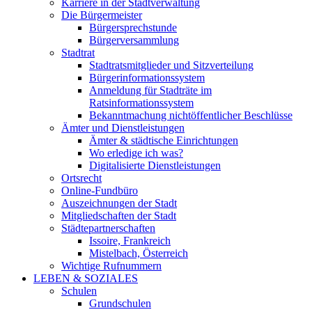
Karriere in der Stadtverwaltung
Die Bürgermeister
Bürgersprechstunde
Bürgerversammlung
Stadtrat
Stadtratsmitglieder und Sitzverteilung
Bürgerinformationssystem
Anmeldung für Stadträte im
Ratsinformationssystem
Bekanntmachung nichtöffentlicher Beschlüsse
Ämter und Dienstleistungen
Ämter & städtische Einrichtungen
Wo erledige ich was?
Digitalisierte Dienstleistungen
Ortsrecht
Online-Fundbüro
Auszeichnungen der Stadt
Mitgliedschaften der Stadt
Städtepartnerschaften
Issoire, Frankreich
Mistelbach, Österreich
Wichtige Rufnummern
LEBEN & SOZIALES
Schulen
Grundschulen