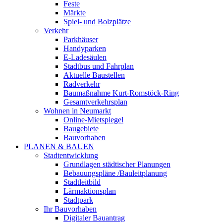
Feste
Märkte
Spiel- und Bolzplätze
Verkehr
Parkhäuser
Handyparken
E-Ladesäulen
Stadtbus und Fahrplan
Aktuelle Baustellen
Radverkehr
Baumaßnahme Kurt-Romstöck-Ring
Gesamtverkehrsplan
Wohnen in Neumarkt
Online-Mietspiegel
Baugebiete
Bauvorhaben
PLANEN & BAUEN
Stadtentwicklung
Grundlagen städtischer Planungen
Bebauungspläne /Bauleitplanung
Stadtleitbild
Lärmaktionsplan
Stadtpark
Ihr Bauvorhaben
Digitaler Bauantrag