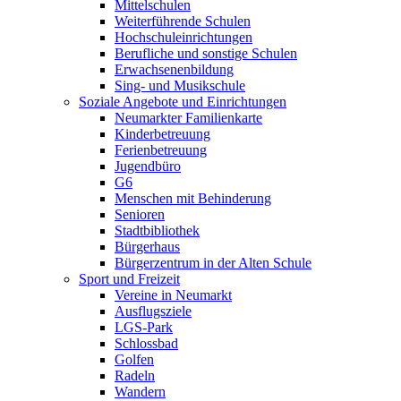
Mittelschulen
Weiterführende Schulen
Hochschuleinrichtungen
Berufliche und sonstige Schulen
Erwachsenenbildung
Sing- und Musikschule
Soziale Angebote und Einrichtungen
Neumarkter Familienkarte
Kinderbetreuung
Ferienbetreuung
Jugendbüro
G6
Menschen mit Behinderung
Senioren
Stadtbibliothek
Bürgerhaus
Bürgerzentrum in der Alten Schule
Sport und Freizeit
Vereine in Neumarkt
Ausflugsziele
LGS-Park
Schlossbad
Golfen
Radeln
Wandern