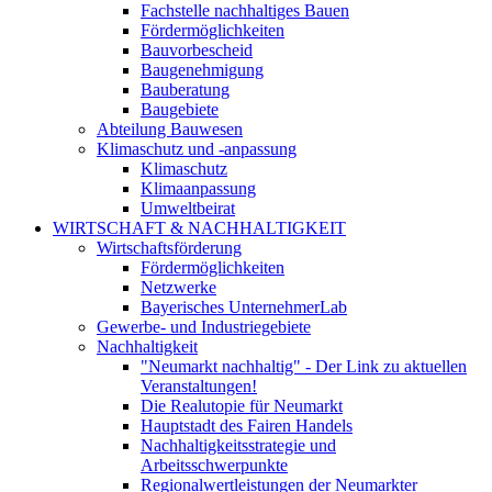
Fachstelle nachhaltiges Bauen
Fördermöglichkeiten
Bauvorbescheid
Baugenehmigung
Bauberatung
Baugebiete
Abteilung Bauwesen
Klimaschutz und -anpassung
Klimaschutz
Klimaanpassung
Umweltbeirat
WIRTSCHAFT & NACHHALTIGKEIT
Wirtschaftsförderung
Fördermöglichkeiten
Netzwerke
Bayerisches UnternehmerLab
Gewerbe- und Industriegebiete
Nachhaltigkeit
"Neumarkt nachhaltig" - Der Link zu aktuellen
Veranstaltungen!
Die Realutopie für Neumarkt
Hauptstadt des Fairen Handels
Nachhaltigkeitsstrategie und
Arbeitsschwerpunkte
Regionalwertleistungen der Neumarkter