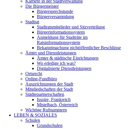
Karriere in der Stadtverwaltung
Die Bürgermeister
Bürgersprechstunde
Bürgerversammlung
Stadtrat
Stadtratsmitglieder und Sitzverteilung
Bürgerinformationssystem
Anmeldung für Stadträte im
Ratsinformationssystem
Bekanntmachung nichtöffentlicher Beschlüsse
Ämter und Dienstleistungen
Ämter & städtische Einrichtungen
Wo erledige ich was?
Digitalisierte Dienstleistungen
Ortsrecht
Online-Fundbüro
Auszeichnungen der Stadt
Mitgliedschaften der Stadt
Städtepartnerschaften
Issoire, Frankreich
Mistelbach, Österreich
Wichtige Rufnummern
LEBEN & SOZIALES
Schulen
Grundschulen