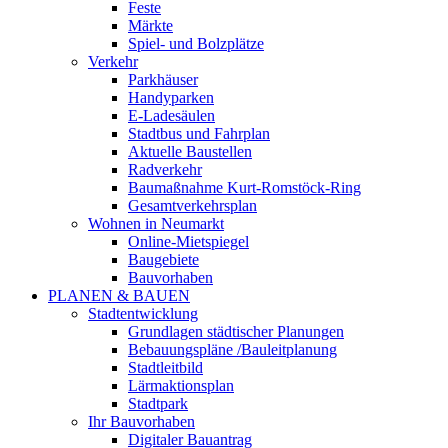
Feste
Märkte
Spiel- und Bolzplätze
Verkehr
Parkhäuser
Handyparken
E-Ladesäulen
Stadtbus und Fahrplan
Aktuelle Baustellen
Radverkehr
Baumaßnahme Kurt-Romstöck-Ring
Gesamtverkehrsplan
Wohnen in Neumarkt
Online-Mietspiegel
Baugebiete
Bauvorhaben
PLANEN & BAUEN
Stadtentwicklung
Grundlagen städtischer Planungen
Bebauungspläne /Bauleitplanung
Stadtleitbild
Lärmaktionsplan
Stadtpark
Ihr Bauvorhaben
Digitaler Bauantrag