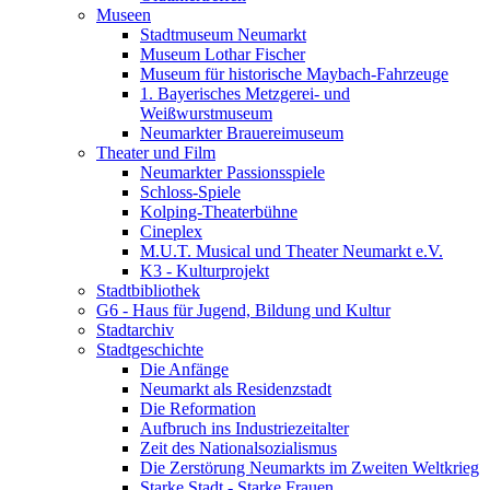
Museen
Stadtmuseum Neumarkt
Museum Lothar Fischer
Museum für historische Maybach-Fahrzeuge
1. Bayerisches Metzgerei- und
Weißwurstmuseum
Neumarkter Brauereimuseum
Theater und Film
Neumarkter Passionsspiele
Schloss-Spiele
Kolping-Theaterbühne
Cineplex
M.U.T. Musical und Theater Neumarkt e.V.
K3 - Kulturprojekt
Stadtbibliothek
G6 - Haus für Jugend, Bildung und Kultur
Stadtarchiv
Stadtgeschichte
Die Anfänge
Neumarkt als Residenzstadt
Die Reformation
Aufbruch ins Industriezeitalter
Zeit des Nationalsozialismus
Die Zerstörung Neumarkts im Zweiten Weltkrieg
Starke Stadt - Starke Frauen