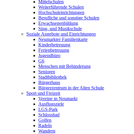
Mittelschulen
Weiterführende Schulen
Hochschuleinrichtungen
Berufliche und sonstige Schulen
Erwachsenenbildung
Sing- und Musikschule
Soziale Angebote und Einrichtungen
Neumarkter Familienkarte
Kinderbetreuung
Ferienbetreuung
Jugendbüro
G6
Menschen mit Behinderung
Senioren
Stadtbibliothek
Bürgerhaus
Bürgerzentrum in der Alten Schule
Sport und Freizeit
Vereine in Neumarkt
Ausflugsziele
LGS-Park
Schlossbad
Golfen
Radeln
Wandern