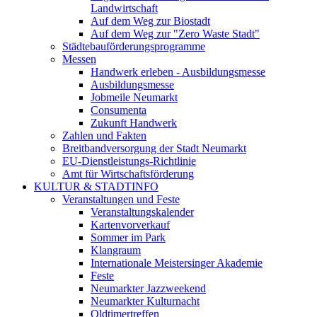
Landwirtschaft
Auf dem Weg zur Biostadt
Auf dem Weg zur "Zero Waste Stadt"
Städtebauförderungsprogramme
Messen
Handwerk erleben - Ausbildungsmesse
Ausbildungsmesse
Jobmeile Neumarkt
Consumenta
Zukunft Handwerk
Zahlen und Fakten
Breitbandversorgung der Stadt Neumarkt
EU-Dienstleistungs-Richtlinie
Amt für Wirtschaftsförderung
KULTUR & STADTINFO
Veranstaltungen und Feste
Veranstaltungskalender
Kartenvorverkauf
Sommer im Park
Klangraum
Internationale Meistersinger Akademie
Feste
Neumarkter Jazzweekend
Neumarkter Kulturnacht
Oldtimertreffen