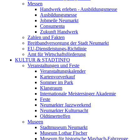
Messen
Handwerk erleben - Ausbildungsmesse
Ausbildungsmesse
Jobmeile Neumarkt
Consumenta
Zukunft Handwerk
Zahlen und Fakten
Breitbandversorgung der Stadt Neumarkt
EU-Dienstleistungs-Richtlinie
Amt für Wirtschaftsförderung
KULTUR & STADTINFO
Veranstaltungen und Feste
Veranstaltungskalender
Kartenvorverkauf
Sommer im Park
Klangraum
Internationale Meistersinger Akademie
Feste
Neumarkter Jazzweekend
Neumarkter Kulturnacht
Oldtimertreffen
Museen
Stadtmuseum Neumarkt
Museum Lothar Fischer
Museum für historische Maybach-Fahrzeuge