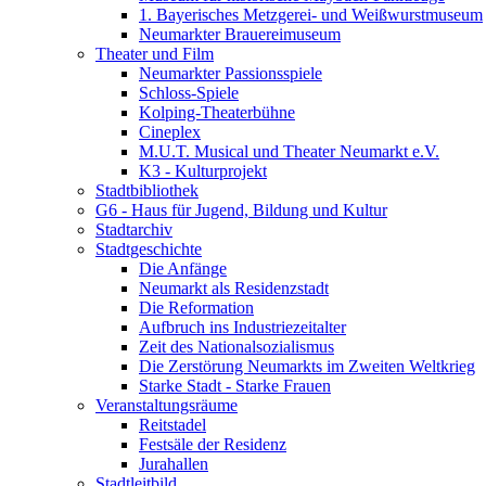
1. Bayerisches Metzgerei- und Weißwurstmuseum
Neumarkter Brauereimuseum
Theater und Film
Neumarkter Passionsspiele
Schloss-Spiele
Kolping-Theaterbühne
Cineplex
M.U.T. Musical und Theater Neumarkt e.V.
K3 - Kulturprojekt
Stadtbibliothek
G6 - Haus für Jugend, Bildung und Kultur
Stadtarchiv
Stadtgeschichte
Die Anfänge
Neumarkt als Residenzstadt
Die Reformation
Aufbruch ins Industriezeitalter
Zeit des Nationalsozialismus
Die Zerstörung Neumarkts im Zweiten Weltkrieg
Starke Stadt - Starke Frauen
Veranstaltungsräume
Reitstadel
Festsäle der Residenz
Jurahallen
Stadtleitbild