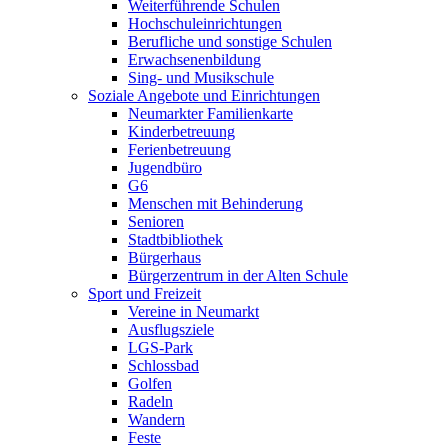
Weiterführende Schulen
Hochschuleinrichtungen
Berufliche und sonstige Schulen
Erwachsenenbildung
Sing- und Musikschule
Soziale Angebote und Einrichtungen
Neumarkter Familienkarte
Kinderbetreuung
Ferienbetreuung
Jugendbüro
G6
Menschen mit Behinderung
Senioren
Stadtbibliothek
Bürgerhaus
Bürgerzentrum in der Alten Schule
Sport und Freizeit
Vereine in Neumarkt
Ausflugsziele
LGS-Park
Schlossbad
Golfen
Radeln
Wandern
Feste