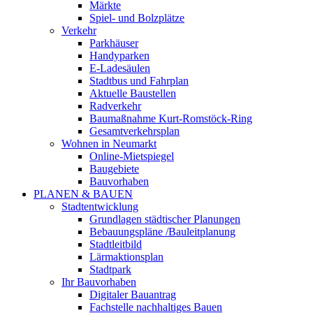
Märkte
Spiel- und Bolzplätze
Verkehr
Parkhäuser
Handyparken
E-Ladesäulen
Stadtbus und Fahrplan
Aktuelle Baustellen
Radverkehr
Baumaßnahme Kurt-Romstöck-Ring
Gesamtverkehrsplan
Wohnen in Neumarkt
Online-Mietspiegel
Baugebiete
Bauvorhaben
PLANEN & BAUEN
Stadtentwicklung
Grundlagen städtischer Planungen
Bebauungspläne /Bauleitplanung
Stadtleitbild
Lärmaktionsplan
Stadtpark
Ihr Bauvorhaben
Digitaler Bauantrag
Fachstelle nachhaltiges Bauen