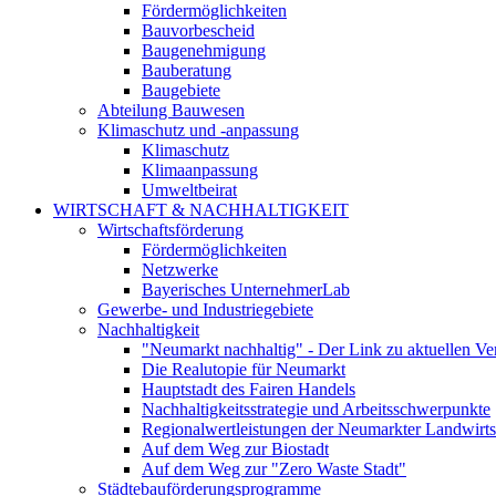
Fördermöglichkeiten
Bauvorbescheid
Baugenehmigung
Bauberatung
Baugebiete
Abteilung Bauwesen
Klimaschutz und -anpassung
Klimaschutz
Klimaanpassung
Umweltbeirat
WIRTSCHAFT & NACHHALTIGKEIT
Wirtschaftsförderung
Fördermöglichkeiten
Netzwerke
Bayerisches UnternehmerLab
Gewerbe- und Industriegebiete
Nachhaltigkeit
"Neumarkt nachhaltig" - Der Link zu aktuellen Ve
Die Realutopie für Neumarkt
Hauptstadt des Fairen Handels
Nachhaltigkeitsstrategie und Arbeitsschwerpunkte
Regionalwertleistungen der Neumarkter Landwirts
Auf dem Weg zur Biostadt
Auf dem Weg zur "Zero Waste Stadt"
Städtebauförderungsprogramme