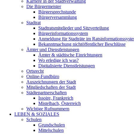
Karriere in der Stadtverwaltung
Die Bürgermeister
Bürgersprechstunde
Bürgerversammlung
Stadtrat
Stadtratsmitglieder und Sitzverteilung
Bürgerinformationssystem
Anmeldung für Stadträte im Ratsinformationssyst
Bekanntmachung nichtöffentlicher Beschlüsse
Ämter und Dienstleistungen
Ämter & städtische Einrichtungen
Wo erledige ich was?
Digitalisierte Dienstleistungen
Ortsrecht
Online-Fundbüro
Auszeichnungen der Stadt
Mitgliedschaften der Stadt
Städtepartnerschaften
Issoire, Frankreich
Mistelbach, Österreich
Wichtige Rufnummern
LEBEN & SOZIALES
Schulen
Grundschulen
Mittelschulen