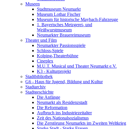
Museen
Stadtmuseum Neumarkt
Museum Lothar Fischer
Museum für historische Maybach-Fahrzeuge
1. Bayerisches Metzgerei- und
Weißwurstmuseum
Neumarkter Brauereimuseum
Theater und Film
Neumarkter Passionsspiele
Schloss-Spiele
Kolping-Theaterbühne
Cineplex
M.U.T. Musical und Theater Neumarkt e.V.
K3 - Kulturprojekt
Stadtbibliothek
G6 - Haus für Jugend, Bildung und Kultur
Stadtarchiv
Stadtgeschichte
Die Anfänge
Neumarkt als Residenzstadt
Die Reformation
Aufbruch ins Industriezeitalter
Zeit des Nationalsozialismus
Die Zerstörung Neumarkts im Zweiten Weltkrieg
Starke Stadt - Starke Frauen