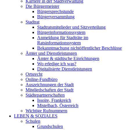
Karriere in der Stadtverwaltung
Die Bürgermeister
Bürgersprechstunde
Bürgerversammlung
Stadtrat
Stadtratsmitglieder und Sitzverteilung
Bürgerinformationssystem
Anmeldung für Stadträte im
Ratsinformationssystem
Bekanntmachung nichtöffentlicher Beschlüsse
Ämter und Dienstleistungen
Ämter & städtische Einrichtungen
Wo erledige ich was?
Digitalisierte Dienstleistungen
Ortsrecht
Online-Fundbüro
Auszeichnungen der Stadt
Mitgliedschaften der Stadt
Städtepartnerschaften
Issoire, Frankreich
Mistelbach, Österreich
Wichtige Rufnummern
LEBEN & SOZIALES
Schulen
Grundschulen