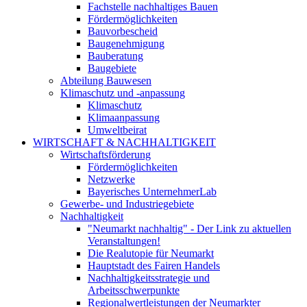
Fachstelle nachhaltiges Bauen
Fördermöglichkeiten
Bauvorbescheid
Baugenehmigung
Bauberatung
Baugebiete
Abteilung Bauwesen
Klimaschutz und -anpassung
Klimaschutz
Klimaanpassung
Umweltbeirat
WIRTSCHAFT & NACHHALTIGKEIT
Wirtschaftsförderung
Fördermöglichkeiten
Netzwerke
Bayerisches UnternehmerLab
Gewerbe- und Industriegebiete
Nachhaltigkeit
"Neumarkt nachhaltig" - Der Link zu aktuellen
Veranstaltungen!
Die Realutopie für Neumarkt
Hauptstadt des Fairen Handels
Nachhaltigkeitsstrategie und
Arbeitsschwerpunkte
Regionalwertleistungen der Neumarkter