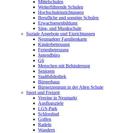
Mittelschulen
Weiterführende Schulen
Hochschuleinrichtungen
Berufliche und sonstige Schulen
Erwachsenenbildung
Sing- und Musikschule
Soziale Angebote und Einrichtungen
Neumarkter Familienkarte
Kinderbetreuung
Ferienbetreuung
Jugendbüro
G6
Menschen mit Behinderung
Senioren
Stadtbibliothek
Bürgerhaus
Bürgerzentrum in der Alten Schule
Sport und Freizeit
Vereine in Neumarkt
Ausflugsziele
LGS-Park
Schlossbad
Golfen
Radeln
Wandern