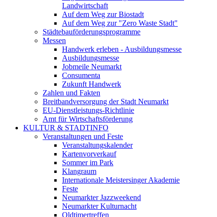
Landwirtschaft
Auf dem Weg zur Biostadt
Auf dem Weg zur "Zero Waste Stadt"
Städtebauförderungsprogramme
Messen
Handwerk erleben - Ausbildungsmesse
Ausbildungsmesse
Jobmeile Neumarkt
Consumenta
Zukunft Handwerk
Zahlen und Fakten
Breitbandversorgung der Stadt Neumarkt
EU-Dienstleistungs-Richtlinie
Amt für Wirtschaftsförderung
KULTUR & STADTINFO
Veranstaltungen und Feste
Veranstaltungskalender
Kartenvorverkauf
Sommer im Park
Klangraum
Internationale Meistersinger Akademie
Feste
Neumarkter Jazzweekend
Neumarkter Kulturnacht
Oldtimertreffen