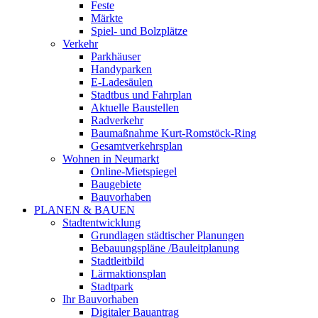
Feste
Märkte
Spiel- und Bolzplätze
Verkehr
Parkhäuser
Handyparken
E-Ladesäulen
Stadtbus und Fahrplan
Aktuelle Baustellen
Radverkehr
Baumaßnahme Kurt-Romstöck-Ring
Gesamtverkehrsplan
Wohnen in Neumarkt
Online-Mietspiegel
Baugebiete
Bauvorhaben
PLANEN & BAUEN
Stadtentwicklung
Grundlagen städtischer Planungen
Bebauungspläne /Bauleitplanung
Stadtleitbild
Lärmaktionsplan
Stadtpark
Ihr Bauvorhaben
Digitaler Bauantrag