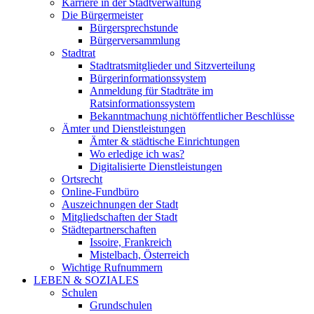
Karriere in der Stadtverwaltung
Die Bürgermeister
Bürgersprechstunde
Bürgerversammlung
Stadtrat
Stadtratsmitglieder und Sitzverteilung
Bürgerinformationssystem
Anmeldung für Stadträte im
Ratsinformationssystem
Bekanntmachung nichtöffentlicher Beschlüsse
Ämter und Dienstleistungen
Ämter & städtische Einrichtungen
Wo erledige ich was?
Digitalisierte Dienstleistungen
Ortsrecht
Online-Fundbüro
Auszeichnungen der Stadt
Mitgliedschaften der Stadt
Städtepartnerschaften
Issoire, Frankreich
Mistelbach, Österreich
Wichtige Rufnummern
LEBEN & SOZIALES
Schulen
Grundschulen