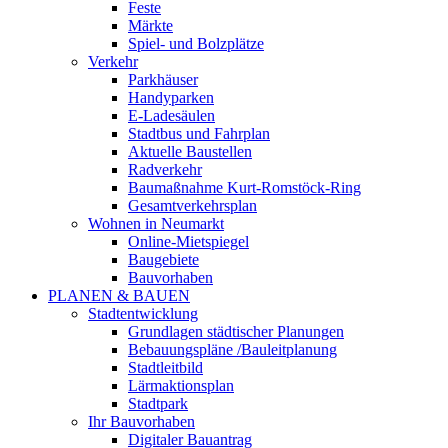
Feste
Märkte
Spiel- und Bolzplätze
Verkehr
Parkhäuser
Handyparken
E-Ladesäulen
Stadtbus und Fahrplan
Aktuelle Baustellen
Radverkehr
Baumaßnahme Kurt-Romstöck-Ring
Gesamtverkehrsplan
Wohnen in Neumarkt
Online-Mietspiegel
Baugebiete
Bauvorhaben
PLANEN & BAUEN
Stadtentwicklung
Grundlagen städtischer Planungen
Bebauungspläne /Bauleitplanung
Stadtleitbild
Lärmaktionsplan
Stadtpark
Ihr Bauvorhaben
Digitaler Bauantrag