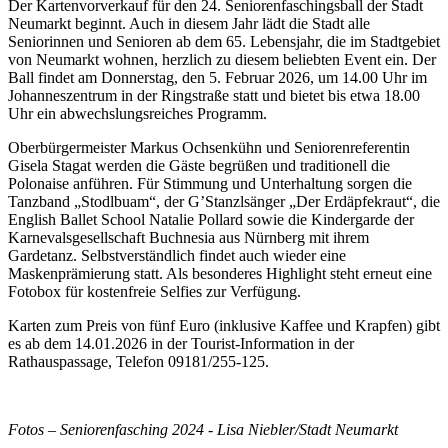
Der Kartenvorverkauf für den 24. Seniorenfaschingsball der Stadt
Neumarkt beginnt. Auch in diesem Jahr lädt die Stadt alle
Seniorinnen und Senioren ab dem 65. Lebensjahr, die im Stadtgebiet
von Neumarkt wohnen, herzlich zu diesem beliebten Event ein. Der
Ball findet am Donnerstag, den 5. Februar 2026, um 14.00 Uhr im
Johanneszentrum in der Ringstraße statt und bietet bis etwa 18.00
Uhr ein abwechslungsreiches Programm.
Oberbürgermeister Markus Ochsenkühn und Seniorenreferentin
Gisela Stagat werden die Gäste begrüßen und traditionell die
Polonaise anführen. Für Stimmung und Unterhaltung sorgen die
Tanzband „Stodlbuam“, der G’Stanzlsänger „Der Erdäpfekraut“, die
English Ballet School Natalie Pollard sowie die Kindergarde der
Karnevalsgesellschaft Buchnesia aus Nürnberg mit ihrem
Gardetanz. Selbstverständlich findet auch wieder eine
Maskenprämierung statt. Als besonderes Highlight steht erneut eine
Fotobox für kostenfreie Selfies zur Verfügung.
Karten zum Preis von fünf Euro (inklusive Kaffee und Krapfen) gibt
es ab dem 14.01.2026 in der Tourist-Information in der
Rathauspassage, Telefon 09181/255-125.
Fotos – Seniorenfasching 2024 - Lisa Niebler/Stadt Neumarkt