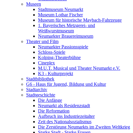
Museen
Stadtmuseum Neumarkt
Museum Lothar Fischer
Museum für historische Maybach-Fahrzeuge
1. Bayerisches Metzgerei- und
Weißwurstmuseum
Neumarkter Brauereimuseum
Theater und Film
Neumarkter Passionsspiele
Schloss-Spiele
Kolping-Theaterbühne
Cineplex
M.U.T. Musical und Theater Neumarkt e.V.
K3 - Kulturprojekt
Stadtbibliothek
G6 - Haus für Jugend, Bildung und Kultur
Stadtarchiv
Stadtgeschichte
Die Anfänge
Neumarkt als Residenzstadt
Die Reformation
Aufbruch ins Industriezeitalter
Zeit des Nationalsozialismus
Die Zerstörung Neumarkts im Zweiten Weltkrieg
Starke Stadt - Starke Frauen