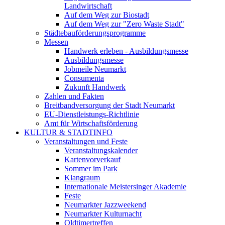
Landwirtschaft
Auf dem Weg zur Biostadt
Auf dem Weg zur "Zero Waste Stadt"
Städtebauförderungsprogramme
Messen
Handwerk erleben - Ausbildungsmesse
Ausbildungsmesse
Jobmeile Neumarkt
Consumenta
Zukunft Handwerk
Zahlen und Fakten
Breitbandversorgung der Stadt Neumarkt
EU-Dienstleistungs-Richtlinie
Amt für Wirtschaftsförderung
KULTUR & STADTINFO
Veranstaltungen und Feste
Veranstaltungskalender
Kartenvorverkauf
Sommer im Park
Klangraum
Internationale Meistersinger Akademie
Feste
Neumarkter Jazzweekend
Neumarkter Kulturnacht
Oldtimertreffen