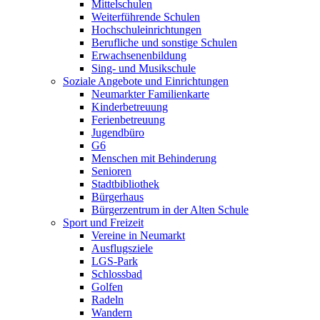
Mittelschulen
Weiterführende Schulen
Hochschuleinrichtungen
Berufliche und sonstige Schulen
Erwachsenenbildung
Sing- und Musikschule
Soziale Angebote und Einrichtungen
Neumarkter Familienkarte
Kinderbetreuung
Ferienbetreuung
Jugendbüro
G6
Menschen mit Behinderung
Senioren
Stadtbibliothek
Bürgerhaus
Bürgerzentrum in der Alten Schule
Sport und Freizeit
Vereine in Neumarkt
Ausflugsziele
LGS-Park
Schlossbad
Golfen
Radeln
Wandern