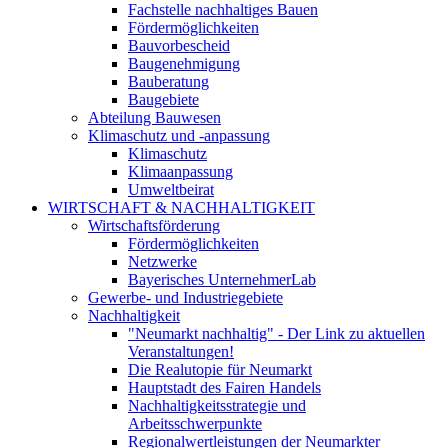
Fachstelle nachhaltiges Bauen
Fördermöglichkeiten
Bauvorbescheid
Baugenehmigung
Bauberatung
Baugebiete
Abteilung Bauwesen
Klimaschutz und -anpassung
Klimaschutz
Klimaanpassung
Umweltbeirat
WIRTSCHAFT & NACHHALTIGKEIT
Wirtschaftsförderung
Fördermöglichkeiten
Netzwerke
Bayerisches UnternehmerLab
Gewerbe- und Industriegebiete
Nachhaltigkeit
"Neumarkt nachhaltig" - Der Link zu aktuellen
Veranstaltungen!
Die Realutopie für Neumarkt
Hauptstadt des Fairen Handels
Nachhaltigkeitsstrategie und
Arbeitsschwerpunkte
Regionalwertleistungen der Neumarkter