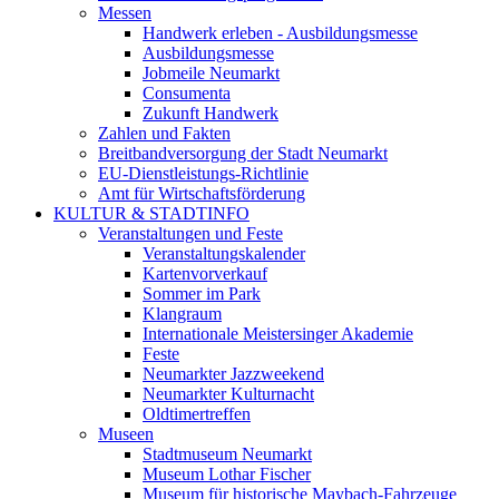
Messen
Handwerk erleben - Ausbildungsmesse
Ausbildungsmesse
Jobmeile Neumarkt
Consumenta
Zukunft Handwerk
Zahlen und Fakten
Breitbandversorgung der Stadt Neumarkt
EU-Dienstleistungs-Richtlinie
Amt für Wirtschaftsförderung
KULTUR & STADTINFO
Veranstaltungen und Feste
Veranstaltungskalender
Kartenvorverkauf
Sommer im Park
Klangraum
Internationale Meistersinger Akademie
Feste
Neumarkter Jazzweekend
Neumarkter Kulturnacht
Oldtimertreffen
Museen
Stadtmuseum Neumarkt
Museum Lothar Fischer
Museum für historische Maybach-Fahrzeuge