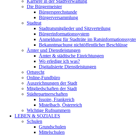
Karriere in der Stadtverwaltung
Die Bürgermeister
Bürgersprechstunde
Bürgerversammlung
Stadtrat
Stadtratsmitglieder und Sitzverteilung
Bürgerinformationssystem
Anmeldung für Stadträte im Ratsinformationssyst
Bekanntmachung nichtöffentlicher Beschlüsse
Ämter und Dienstleistungen
Ämter & städtische Einrichtungen
Wo erledige ich was?
Digitalisierte Dienstleistungen
Ortsrecht
Online-Fundbüro
Auszeichnungen der Stadt
Mitgliedschaften der Stadt
Städtepartnerschaften
Issoire, Frankreich
Mistelbach, Österreich
Wichtige Rufnummern
LEBEN & SOZIALES
Schulen
Grundschulen
Mittelschulen