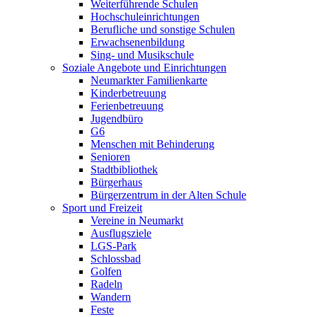
Weiterführende Schulen
Hochschuleinrichtungen
Berufliche und sonstige Schulen
Erwachsenenbildung
Sing- und Musikschule
Soziale Angebote und Einrichtungen
Neumarkter Familienkarte
Kinderbetreuung
Ferienbetreuung
Jugendbüro
G6
Menschen mit Behinderung
Senioren
Stadtbibliothek
Bürgerhaus
Bürgerzentrum in der Alten Schule
Sport und Freizeit
Vereine in Neumarkt
Ausflugsziele
LGS-Park
Schlossbad
Golfen
Radeln
Wandern
Feste