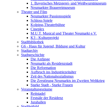
1. Bayerisches Metzgerei- und Weißwurstmuseum
Neumarkter Brauereimuseum
Theater und Film
Neumarkter Passionsspiele
Schloss-Spiele
Kolping-Theaterbühne
Cineplex
M.U.T. Musical und Theater Neumarkt e.V.
K3 - Kulturprojekt
Stadtbibliothek
G6 - Haus für Jugend, Bildung und Kultur
Stadtarchiv
Stadtgeschichte
Die Anfänge
Neumarkt als Residenzstadt
Die Reformation
Aufbruch ins Industriezeitalter
Zeit des Nationalsozialismus
Die Zerstörung Neumarkts im Zweiten Weltkrieg
Starke Stadt - Starke Frauen
Veranstaltungsräume
Reitstadel
Festsäle der Residenz
Jurahallen
Stadtleitbild