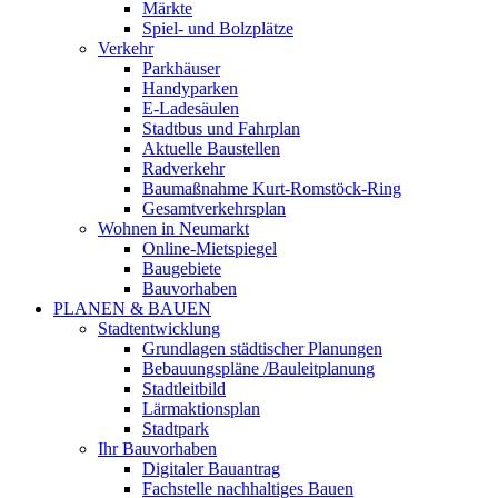
Märkte
Spiel- und Bolzplätze
Verkehr
Parkhäuser
Handyparken
E-Ladesäulen
Stadtbus und Fahrplan
Aktuelle Baustellen
Radverkehr
Baumaßnahme Kurt-Romstöck-Ring
Gesamtverkehrsplan
Wohnen in Neumarkt
Online-Mietspiegel
Baugebiete
Bauvorhaben
PLANEN & BAUEN
Stadtentwicklung
Grundlagen städtischer Planungen
Bebauungspläne /Bauleitplanung
Stadtleitbild
Lärmaktionsplan
Stadtpark
Ihr Bauvorhaben
Digitaler Bauantrag
Fachstelle nachhaltiges Bauen