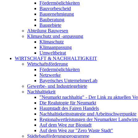
Fördermöglichkeiten
Bauvorbescheid
Baugenehmigung
Bauberatung
Baugebiete
Abteilung Bauwesen
Klimaschutz und -anpassung
Klimaschutz
Klimaanpassung
Umweltbeirat
WIRTSCHAFT & NACHHALTIGKEIT
Wirtschaftsförderung
Fördermöglichkeiten
Netzwerke
Bayerisches UnternehmerLab
Gewerbe- und Industriegebiete
Nachhaltigkeit
"Neumarkt nachhaltig" - Der Link zu aktuellen Ve
Die Realutopie für Neumarkt
Hauptstadt des Fairen Handels
Nachhaltigkeitsstrategie und Arbeitsschwerpunkte
Regionalwertleistungen der Neumarkter Landwirts
Auf dem Weg zur Biostadt
Auf dem Weg zur "Zero Waste Stadt"
Städtebauförderungsprogramme