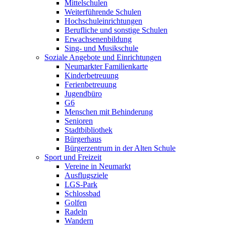
Mittelschulen
Weiterführende Schulen
Hochschuleinrichtungen
Berufliche und sonstige Schulen
Erwachsenenbildung
Sing- und Musikschule
Soziale Angebote und Einrichtungen
Neumarkter Familienkarte
Kinderbetreuung
Ferienbetreuung
Jugendbüro
G6
Menschen mit Behinderung
Senioren
Stadtbibliothek
Bürgerhaus
Bürgerzentrum in der Alten Schule
Sport und Freizeit
Vereine in Neumarkt
Ausflugsziele
LGS-Park
Schlossbad
Golfen
Radeln
Wandern