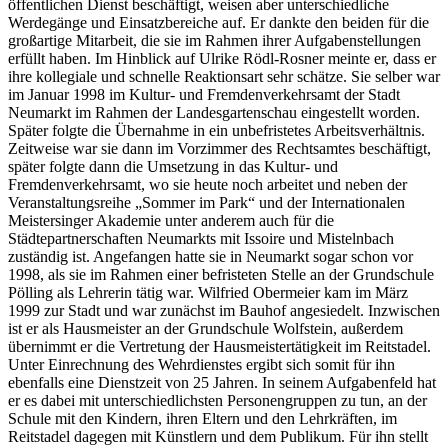
öffentlichen Dienst beschäftigt, weisen aber unterschiedliche
Werdegänge und Einsatzbereiche auf. Er dankte den beiden für die
großartige Mitarbeit, die sie im Rahmen ihrer Aufgabenstellungen
erfüllt haben. Im Hinblick auf Ulrike Rödl-Rosner meinte er, dass er
ihre kollegiale und schnelle Reaktionsart sehr schätze. Sie selber war
im Januar 1998 im Kultur- und Fremdenverkehrsamt der Stadt
Neumarkt im Rahmen der Landesgartenschau eingestellt worden.
Später folgte die Übernahme in ein unbefristetes Arbeitsverhältnis.
Zeitweise war sie dann im Vorzimmer des Rechtsamtes beschäftigt,
später folgte dann die Umsetzung in das Kultur- und
Fremdenverkehrsamt, wo sie heute noch arbeitet und neben der
Veranstaltungsreihe „Sommer im Park“ und der Internationalen
Meistersinger Akademie unter anderem auch für die
Städtepartnerschaften Neumarkts mit Issoire und Mistelnbach
zuständig ist. Angefangen hatte sie in Neumarkt sogar schon vor
1998, als sie im Rahmen einer befristeten Stelle an der Grundschule
Pölling als Lehrerin tätig war. Wilfried Obermeier kam im März
1999 zur Stadt und war zunächst im Bauhof angesiedelt. Inzwischen
ist er als Hausmeister an der Grundschule Wolfstein, außerdem
übernimmt er die Vertretung der Hausmeistertätigkeit im Reitstadel.
Unter Einrechnung des Wehrdienstes ergibt sich somit für ihn
ebenfalls eine Dienstzeit von 25 Jahren. In seinem Aufgabenfeld hat
er es dabei mit unterschiedlichsten Personengruppen zu tun, an der
Schule mit den Kindern, ihren Eltern und den Lehrkräften, im
Reitstadel dagegen mit Künstlern und dem Publikum. Für ihn stellt