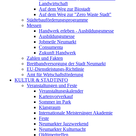
Landwirtschaft
Auf dem Weg zur Biostadt
Auf dem Weg zur "Zero Waste Stadt"
Städtebauförderungsprogramme
Messen
Handwerk erleben - Ausbildungsmesse
Ausbildungsmesse
Jobmeile Neumarkt
Consumenta
Zukunft Handwerk
Zahlen und Fakten
Breitbandversorgung der Stadt Neumarkt
EU-Dienstleistungs-Richtlinie
Amt für Wirtschaftsförderung
KULTUR & STADTINFO
Veranstaltungen und Feste
Veranstaltungskalender
Kartenvorverkauf
Sommer im Park
Klangraum
Internationale Meistersinger Akademie
Feste
Neumarkter Jazzweekend
Neumarkter Kulturnacht
Oldtimertreffen