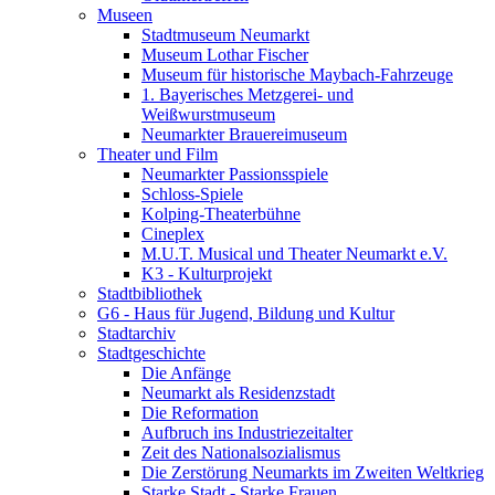
Museen
Stadtmuseum Neumarkt
Museum Lothar Fischer
Museum für historische Maybach-Fahrzeuge
1. Bayerisches Metzgerei- und
Weißwurstmuseum
Neumarkter Brauereimuseum
Theater und Film
Neumarkter Passionsspiele
Schloss-Spiele
Kolping-Theaterbühne
Cineplex
M.U.T. Musical und Theater Neumarkt e.V.
K3 - Kulturprojekt
Stadtbibliothek
G6 - Haus für Jugend, Bildung und Kultur
Stadtarchiv
Stadtgeschichte
Die Anfänge
Neumarkt als Residenzstadt
Die Reformation
Aufbruch ins Industriezeitalter
Zeit des Nationalsozialismus
Die Zerstörung Neumarkts im Zweiten Weltkrieg
Starke Stadt - Starke Frauen