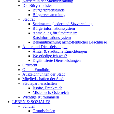
Karriere in der Stadtverwaltung
Die Bürgermeister
Bürgersprechstunde
Bürgerversammlung
Stadtrat
Stadtratsmitglieder und Sitzverteilung
Bürgerinformationssystem
Anmeldung für Stadträte im
Ratsinformationssystem
Bekanntmachung nichtöffentlicher Beschlüsse
Ämter und Dienstleistungen
Ämter & städtische Einrichtungen
Wo erledige ich was?
Digitalisierte Dienstleistungen
Ortsrecht
Online-Fundbüro
Auszeichnungen der Stadt
Mitgliedschaften der Stadt
Städtepartnerschaften
Issoire, Frankreich
Mistelbach, Österreich
Wichtige Rufnummern
LEBEN & SOZIALES
Schulen
Grundschulen