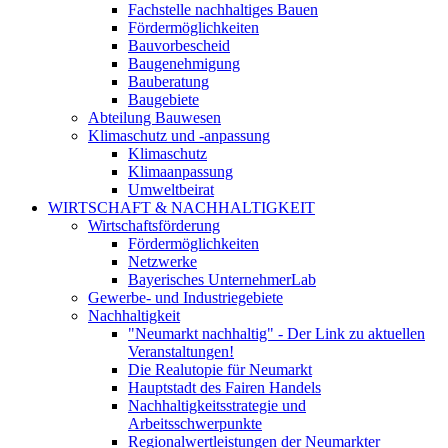
Fachstelle nachhaltiges Bauen
Fördermöglichkeiten
Bauvorbescheid
Baugenehmigung
Bauberatung
Baugebiete
Abteilung Bauwesen
Klimaschutz und -anpassung
Klimaschutz
Klimaanpassung
Umweltbeirat
WIRTSCHAFT & NACHHALTIGKEIT
Wirtschaftsförderung
Fördermöglichkeiten
Netzwerke
Bayerisches UnternehmerLab
Gewerbe- und Industriegebiete
Nachhaltigkeit
"Neumarkt nachhaltig" - Der Link zu aktuellen
Veranstaltungen!
Die Realutopie für Neumarkt
Hauptstadt des Fairen Handels
Nachhaltigkeitsstrategie und
Arbeitsschwerpunkte
Regionalwertleistungen der Neumarkter