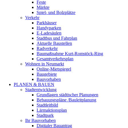
Feste
Märkte
Spiel- und Bolzplätze
Verkehr
Parkhäuser
Handyparken
E-Ladesäulen
Stadtbus und Fahrplan
Aktuelle Baustellen
Radverkehr
Baumaßnahme Kurt-Romstöck-Ring
Gesamtverkehrsplan
Wohnen in Neumarkt
Online-Mietspiegel
Baugebiete
Bauvorhaben
PLANEN & BAUEN
Stadtentwicklung
Grundlagen städtischer Planungen
Bebauungspläne /Bauleitplanung
Stadtleitbild
Lärmaktionsplan
Stadtpark
Ihr Bauvorhaben
Digitaler Bauantrag