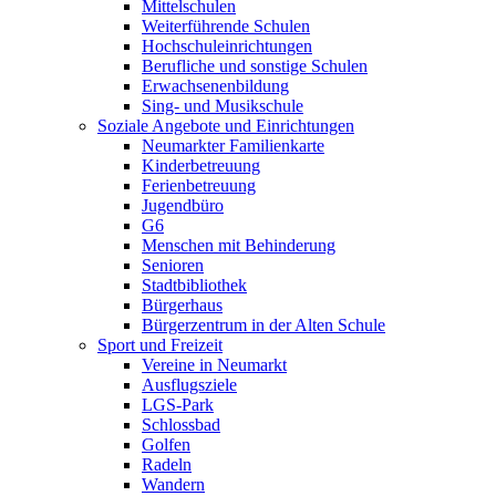
Mittelschulen
Weiterführende Schulen
Hochschuleinrichtungen
Berufliche und sonstige Schulen
Erwachsenenbildung
Sing- und Musikschule
Soziale Angebote und Einrichtungen
Neumarkter Familienkarte
Kinderbetreuung
Ferienbetreuung
Jugendbüro
G6
Menschen mit Behinderung
Senioren
Stadtbibliothek
Bürgerhaus
Bürgerzentrum in der Alten Schule
Sport und Freizeit
Vereine in Neumarkt
Ausflugsziele
LGS-Park
Schlossbad
Golfen
Radeln
Wandern