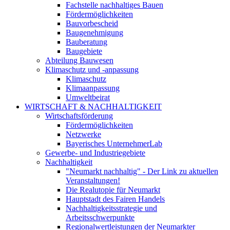
Fachstelle nachhaltiges Bauen
Fördermöglichkeiten
Bauvorbescheid
Baugenehmigung
Bauberatung
Baugebiete
Abteilung Bauwesen
Klimaschutz und -anpassung
Klimaschutz
Klimaanpassung
Umweltbeirat
WIRTSCHAFT & NACHHALTIGKEIT
Wirtschaftsförderung
Fördermöglichkeiten
Netzwerke
Bayerisches UnternehmerLab
Gewerbe- und Industriegebiete
Nachhaltigkeit
"Neumarkt nachhaltig" - Der Link zu aktuellen
Veranstaltungen!
Die Realutopie für Neumarkt
Hauptstadt des Fairen Handels
Nachhaltigkeitsstrategie und
Arbeitsschwerpunkte
Regionalwertleistungen der Neumarkter