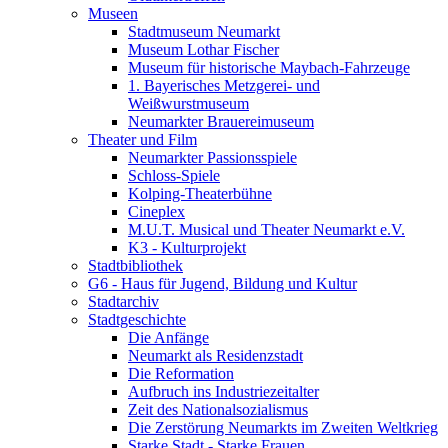
Museen
Stadtmuseum Neumarkt
Museum Lothar Fischer
Museum für historische Maybach-Fahrzeuge
1. Bayerisches Metzgerei- und
Weißwurstmuseum
Neumarkter Brauereimuseum
Theater und Film
Neumarkter Passionsspiele
Schloss-Spiele
Kolping-Theaterbühne
Cineplex
M.U.T. Musical und Theater Neumarkt e.V.
K3 - Kulturprojekt
Stadtbibliothek
G6 - Haus für Jugend, Bildung und Kultur
Stadtarchiv
Stadtgeschichte
Die Anfänge
Neumarkt als Residenzstadt
Die Reformation
Aufbruch ins Industriezeitalter
Zeit des Nationalsozialismus
Die Zerstörung Neumarkts im Zweiten Weltkrieg
Starke Stadt - Starke Frauen