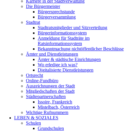
Karriere in der Stadtverwaltung
Die Bürgermeister
Bürgersprechstunde
Bürgerversammlung
Stadtrat
Stadtratsmitglieder und Sitzverteilung
Bürgerinformationssystem
Anmeldung für Stadträte im
Ratsinformationssystem
Bekanntmachung nichtöffentlicher Beschlüsse
Ämter und Dienstleistungen
Ämter & städtische Einrichtungen
Wo erledige ich was?
Digitalisierte Dienstleistungen
Ortsrecht
Online-Fundbüro
Auszeichnungen der Stadt
Mitgliedschaften der Stadt
Städtepartnerschaften
Issoire, Frankreich
Mistelbach, Österreich
Wichtige Rufnummern
LEBEN & SOZIALES
Schulen
Grundschulen