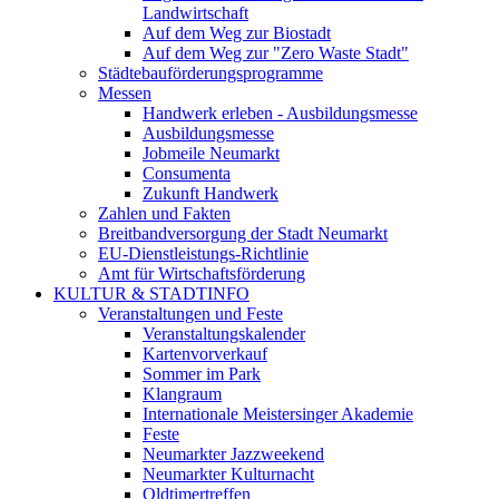
Landwirtschaft
Auf dem Weg zur Biostadt
Auf dem Weg zur "Zero Waste Stadt"
Städtebauförderungsprogramme
Messen
Handwerk erleben - Ausbildungsmesse
Ausbildungsmesse
Jobmeile Neumarkt
Consumenta
Zukunft Handwerk
Zahlen und Fakten
Breitbandversorgung der Stadt Neumarkt
EU-Dienstleistungs-Richtlinie
Amt für Wirtschaftsförderung
KULTUR & STADTINFO
Veranstaltungen und Feste
Veranstaltungskalender
Kartenvorverkauf
Sommer im Park
Klangraum
Internationale Meistersinger Akademie
Feste
Neumarkter Jazzweekend
Neumarkter Kulturnacht
Oldtimertreffen