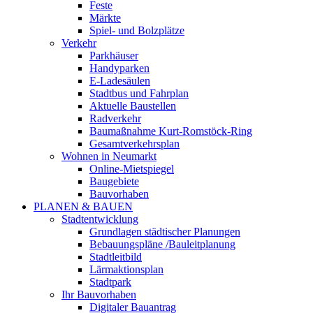
Feste
Märkte
Spiel- und Bolzplätze
Verkehr
Parkhäuser
Handyparken
E-Ladesäulen
Stadtbus und Fahrplan
Aktuelle Baustellen
Radverkehr
Baumaßnahme Kurt-Romstöck-Ring
Gesamtverkehrsplan
Wohnen in Neumarkt
Online-Mietspiegel
Baugebiete
Bauvorhaben
PLANEN & BAUEN
Stadtentwicklung
Grundlagen städtischer Planungen
Bebauungspläne /Bauleitplanung
Stadtleitbild
Lärmaktionsplan
Stadtpark
Ihr Bauvorhaben
Digitaler Bauantrag