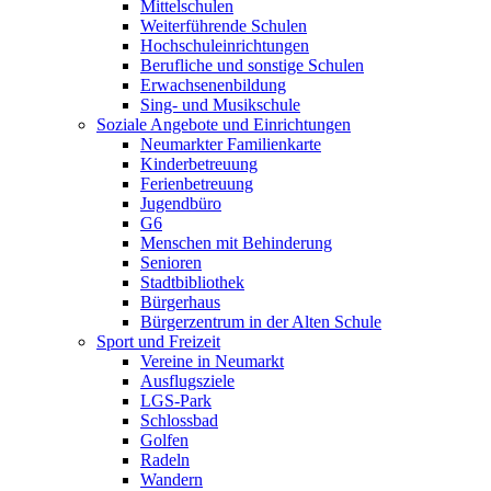
Mittelschulen
Weiterführende Schulen
Hochschuleinrichtungen
Berufliche und sonstige Schulen
Erwachsenenbildung
Sing- und Musikschule
Soziale Angebote und Einrichtungen
Neumarkter Familienkarte
Kinderbetreuung
Ferienbetreuung
Jugendbüro
G6
Menschen mit Behinderung
Senioren
Stadtbibliothek
Bürgerhaus
Bürgerzentrum in der Alten Schule
Sport und Freizeit
Vereine in Neumarkt
Ausflugsziele
LGS-Park
Schlossbad
Golfen
Radeln
Wandern