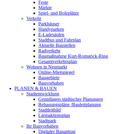
Feste
Märkte
Spiel- und Bolzplätze
Verkehr
Parkhäuser
Handyparken
E-Ladesäulen
Stadtbus und Fahrplan
Aktuelle Baustellen
Radverkehr
Baumaßnahme Kurt-Romstöck-Ring
Gesamtverkehrsplan
Wohnen in Neumarkt
Online-Mietspiegel
Baugebiete
Bauvorhaben
PLANEN & BAUEN
Stadtentwicklung
Grundlagen städtischer Planungen
Bebauungspläne /Bauleitplanung
Stadtleitbild
Lärmaktionsplan
Stadtpark
Ihr Bauvorhaben
Digitaler Bauantrag