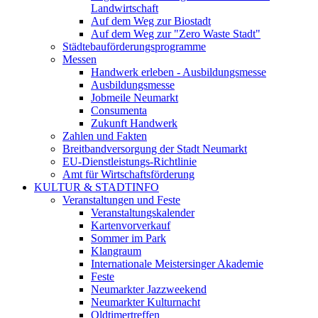
Landwirtschaft
Auf dem Weg zur Biostadt
Auf dem Weg zur "Zero Waste Stadt"
Städtebauförderungsprogramme
Messen
Handwerk erleben - Ausbildungsmesse
Ausbildungsmesse
Jobmeile Neumarkt
Consumenta
Zukunft Handwerk
Zahlen und Fakten
Breitbandversorgung der Stadt Neumarkt
EU-Dienstleistungs-Richtlinie
Amt für Wirtschaftsförderung
KULTUR & STADTINFO
Veranstaltungen und Feste
Veranstaltungskalender
Kartenvorverkauf
Sommer im Park
Klangraum
Internationale Meistersinger Akademie
Feste
Neumarkter Jazzweekend
Neumarkter Kulturnacht
Oldtimertreffen