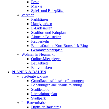
Feste
Märkte
Spiel- und Bolzplätze
Verkehr
Parkhäuser
Handyparken
E-Ladesäulen
Stadtbus und Fahrplan
Aktuelle Baustellen
Radverkehr
Baumaßnahme Kurt-Romstöck-Ring
Gesamtverkehrsplan
Wohnen in Neumarkt
Online-Mietspiegel
Baugebiete
Bauvorhaben
PLANEN & BAUEN
Stadtentwicklung
Grundlagen städtischer Planungen
Bebauungspläne /Bauleitplanung
Stadtleitbild
Lärmaktionsplan
Stadtpark
Ihr Bauvorhaben
Digitaler Bauantrag