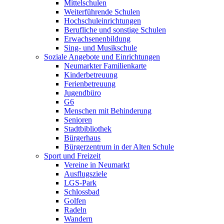
Mittelschulen
Weiterführende Schulen
Hochschuleinrichtungen
Berufliche und sonstige Schulen
Erwachsenenbildung
Sing- und Musikschule
Soziale Angebote und Einrichtungen
Neumarkter Familienkarte
Kinderbetreuung
Ferienbetreuung
Jugendbüro
G6
Menschen mit Behinderung
Senioren
Stadtbibliothek
Bürgerhaus
Bürgerzentrum in der Alten Schule
Sport und Freizeit
Vereine in Neumarkt
Ausflugsziele
LGS-Park
Schlossbad
Golfen
Radeln
Wandern