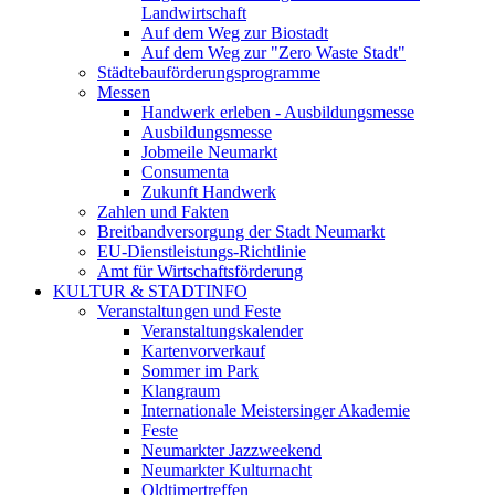
Landwirtschaft
Auf dem Weg zur Biostadt
Auf dem Weg zur "Zero Waste Stadt"
Städtebauförderungsprogramme
Messen
Handwerk erleben - Ausbildungsmesse
Ausbildungsmesse
Jobmeile Neumarkt
Consumenta
Zukunft Handwerk
Zahlen und Fakten
Breitbandversorgung der Stadt Neumarkt
EU-Dienstleistungs-Richtlinie
Amt für Wirtschaftsförderung
KULTUR & STADTINFO
Veranstaltungen und Feste
Veranstaltungskalender
Kartenvorverkauf
Sommer im Park
Klangraum
Internationale Meistersinger Akademie
Feste
Neumarkter Jazzweekend
Neumarkter Kulturnacht
Oldtimertreffen