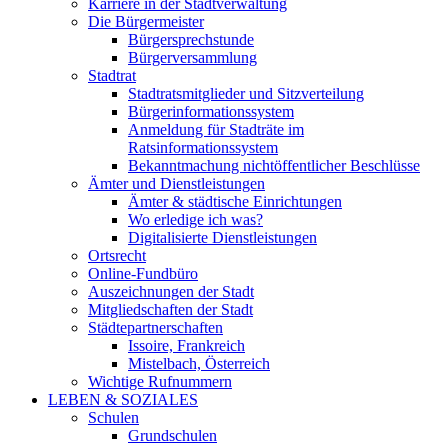
Karriere in der Stadtverwaltung
Die Bürgermeister
Bürgersprechstunde
Bürgerversammlung
Stadtrat
Stadtratsmitglieder und Sitzverteilung
Bürgerinformationssystem
Anmeldung für Stadträte im
Ratsinformationssystem
Bekanntmachung nichtöffentlicher Beschlüsse
Ämter und Dienstleistungen
Ämter & städtische Einrichtungen
Wo erledige ich was?
Digitalisierte Dienstleistungen
Ortsrecht
Online-Fundbüro
Auszeichnungen der Stadt
Mitgliedschaften der Stadt
Städtepartnerschaften
Issoire, Frankreich
Mistelbach, Österreich
Wichtige Rufnummern
LEBEN & SOZIALES
Schulen
Grundschulen