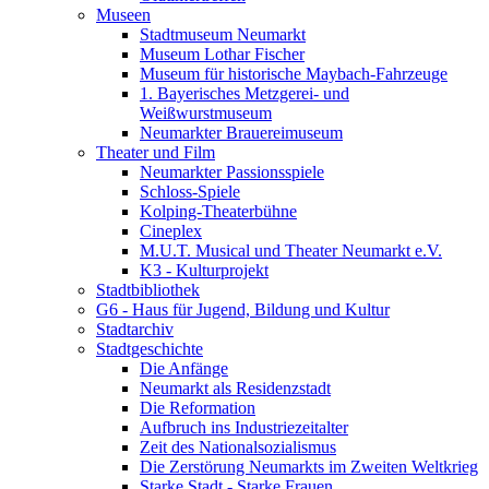
Museen
Stadtmuseum Neumarkt
Museum Lothar Fischer
Museum für historische Maybach-Fahrzeuge
1. Bayerisches Metzgerei- und
Weißwurstmuseum
Neumarkter Brauereimuseum
Theater und Film
Neumarkter Passionsspiele
Schloss-Spiele
Kolping-Theaterbühne
Cineplex
M.U.T. Musical und Theater Neumarkt e.V.
K3 - Kulturprojekt
Stadtbibliothek
G6 - Haus für Jugend, Bildung und Kultur
Stadtarchiv
Stadtgeschichte
Die Anfänge
Neumarkt als Residenzstadt
Die Reformation
Aufbruch ins Industriezeitalter
Zeit des Nationalsozialismus
Die Zerstörung Neumarkts im Zweiten Weltkrieg
Starke Stadt - Starke Frauen