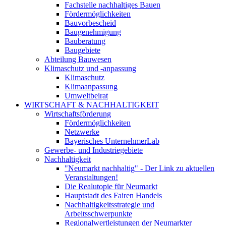
Fachstelle nachhaltiges Bauen
Fördermöglichkeiten
Bauvorbescheid
Baugenehmigung
Bauberatung
Baugebiete
Abteilung Bauwesen
Klimaschutz und -anpassung
Klimaschutz
Klimaanpassung
Umweltbeirat
WIRTSCHAFT & NACHHALTIGKEIT
Wirtschaftsförderung
Fördermöglichkeiten
Netzwerke
Bayerisches UnternehmerLab
Gewerbe- und Industriegebiete
Nachhaltigkeit
"Neumarkt nachhaltig" - Der Link zu aktuellen
Veranstaltungen!
Die Realutopie für Neumarkt
Hauptstadt des Fairen Handels
Nachhaltigkeitsstrategie und
Arbeitsschwerpunkte
Regionalwertleistungen der Neumarkter