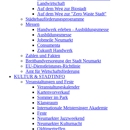
Landwirtschaft
Auf dem Weg zur Biostadt
Auf dem Weg zur "Zero Waste Stadt"
Städtebauförderungsprogramme
Messen
Handwerk erleben - Ausbildungsmesse
Ausbildungsmesse
Jobmeile Neumarkt
Consumenta
Zukunft Handwerk
Zahlen und Fakten
Breitbandversorgung der Stadt Neumarkt
EU-Dienstleistungs-Richtlinie
Amt für Wirtschaftsförderung
KULTUR & STADTINFO
Veranstaltungen und Feste
Veranstaltungskalender
Kartenvorverkauf
Sommer im Park
Klangraum
Internationale Meistersinger Akademie
Feste
Neumarkter Jazzweekend
Neumarkter Kulturnacht
Oldtimertreffen