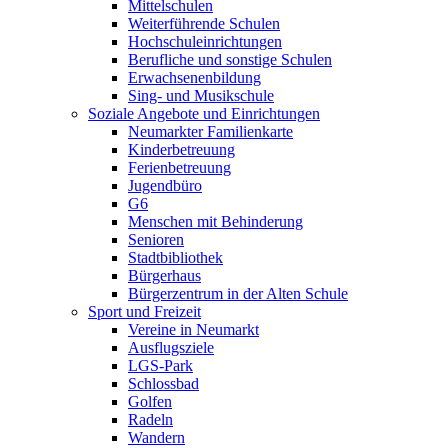
Mittelschulen
Weiterführende Schulen
Hochschuleinrichtungen
Berufliche und sonstige Schulen
Erwachsenenbildung
Sing- und Musikschule
Soziale Angebote und Einrichtungen
Neumarkter Familienkarte
Kinderbetreuung
Ferienbetreuung
Jugendbüro
G6
Menschen mit Behinderung
Senioren
Stadtbibliothek
Bürgerhaus
Bürgerzentrum in der Alten Schule
Sport und Freizeit
Vereine in Neumarkt
Ausflugsziele
LGS-Park
Schlossbad
Golfen
Radeln
Wandern