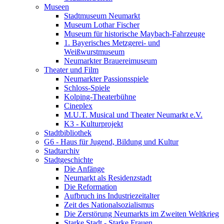
Museen
Stadtmuseum Neumarkt
Museum Lothar Fischer
Museum für historische Maybach-Fahrzeuge
1. Bayerisches Metzgerei- und
Weißwurstmuseum
Neumarkter Brauereimuseum
Theater und Film
Neumarkter Passionsspiele
Schloss-Spiele
Kolping-Theaterbühne
Cineplex
M.U.T. Musical und Theater Neumarkt e.V.
K3 - Kulturprojekt
Stadtbibliothek
G6 - Haus für Jugend, Bildung und Kultur
Stadtarchiv
Stadtgeschichte
Die Anfänge
Neumarkt als Residenzstadt
Die Reformation
Aufbruch ins Industriezeitalter
Zeit des Nationalsozialismus
Die Zerstörung Neumarkts im Zweiten Weltkrieg
Starke Stadt - Starke Frauen