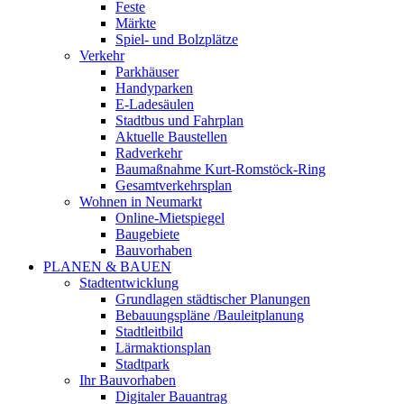
Feste
Märkte
Spiel- und Bolzplätze
Verkehr
Parkhäuser
Handyparken
E-Ladesäulen
Stadtbus und Fahrplan
Aktuelle Baustellen
Radverkehr
Baumaßnahme Kurt-Romstöck-Ring
Gesamtverkehrsplan
Wohnen in Neumarkt
Online-Mietspiegel
Baugebiete
Bauvorhaben
PLANEN & BAUEN
Stadtentwicklung
Grundlagen städtischer Planungen
Bebauungspläne /Bauleitplanung
Stadtleitbild
Lärmaktionsplan
Stadtpark
Ihr Bauvorhaben
Digitaler Bauantrag