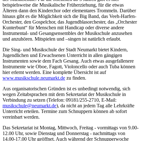
beispielsweise die Musikalische Früherziehung, für die etwas
Älteren dann den Kinderchor oder elementares Trommeln. Darüber
hinaus gibt es die Möglichkeit sich die Big Band, das Veeh-Harfen-
Orchester, den Gospelchor, das Jugendblasorchester, das „Orchester
Kunterbunt“ für Menschen mit Handicap oder diverse andere
Instrumental- und Gesangsensembles der Musikschule anzusehen
und anzuhören. Mitspielen und –singen ist natürlich erlaubt.
Die Sing- und Musikschule der Stadt Neumarkt bietet Kindern,
Jugendlichen und Erwachsenen Unterricht in allen gängigen
Instrumenten sowie dem Fach Gesang. Auch etwas ausgefallenere
Instrumente wie Oboe, Fagott, Violoncello oder auch Tuba können
hier erlernt werden. Eine komplette Übersicht ist auf
www.musikschule.neumarkt.de
zu finden.
Aus organisatorischen Gründen ist es unbedingt notwendig, sich
wegen Zeitabsprachen mit dem Sekretariat der Musikschule in
Verbindung zu setzen (Telefon: 09181/255-2710, E-Mail:
musikschule@neumarkt.de
), da nicht an jedem Tag alle Lehrkräfte
Unterricht erteilen. Termine zum Schnuppern können ab sofort
vereinbart werden.
Das Sekretariat ist Montag, Mittwoch, Freitag - vormittags von 9.00-
12.00 Uhr, sowie Dienstag und Donnerstag - nachmittags von
14.00-17.00 Uhr geöffnet. Auch während der Schnupperwoche