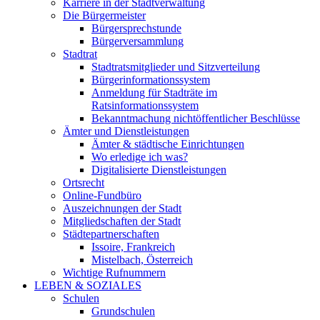
Karriere in der Stadtverwaltung
Die Bürgermeister
Bürgersprechstunde
Bürgerversammlung
Stadtrat
Stadtratsmitglieder und Sitzverteilung
Bürgerinformationssystem
Anmeldung für Stadträte im
Ratsinformationssystem
Bekanntmachung nichtöffentlicher Beschlüsse
Ämter und Dienstleistungen
Ämter & städtische Einrichtungen
Wo erledige ich was?
Digitalisierte Dienstleistungen
Ortsrecht
Online-Fundbüro
Auszeichnungen der Stadt
Mitgliedschaften der Stadt
Städtepartnerschaften
Issoire, Frankreich
Mistelbach, Österreich
Wichtige Rufnummern
LEBEN & SOZIALES
Schulen
Grundschulen