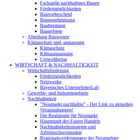
Fachstelle nachhaltiges Bauen
Fördermöglichkeiten
Bauvorbescheid
Baugenehmigung
Bauberatung
Baugebiete
Abteilung Bauwesen
Klimaschutz und -anpassung
Klimaschutz
Klimaanpassung
Umweltbeirat
WIRTSCHAFT & NACHHALTIGKEIT
Wirtschaftsförderung
Fördermöglichkeiten
Netzwerke
Bayerisches UnternehmerLab
Gewerbe- und Industriegebiete
Nachhaltigkeit
"Neumarkt nachhaltig" - Der Link zu aktuellen
Veranstaltungen!
Die Realutopie für Neumarkt
Hauptstadt des Fairen Handels
Nachhaltigkeitsstrategie und
Arbeitsschwerpunkte
Regionalwertleistungen der Neumarkter