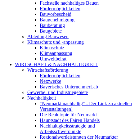
Fachstelle nachhaltiges Bauen
Fördermöglichkeiten
Bauvorbescheid
Baugenehmigung
Bauberatung
Baugebiete
Abteilung Bauwesen
Klimaschutz und -anpassung
Klimaschutz
Klimaanpassung
Umweltbeirat
WIRTSCHAFT & NACHHALTIGKEIT
Wirtschaftsförderung
Fördermöglichkeiten
Netzwerke
Bayerisches UnternehmerLab
Gewerbe- und Industriegebiete
Nachhaltigkeit
"Neumarkt nachhaltig" - Der Link zu aktuellen
Veranstaltungen!
Die Realutopie für Neumarkt
Hauptstadt des Fairen Handels
Nachhaltigkeitsstrategie und
Arbeitsschwerpunkte
Regionalwertleistungen der Neumarkter