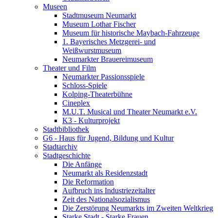
Museen
Stadtmuseum Neumarkt
Museum Lothar Fischer
Museum für historische Maybach-Fahrzeuge
1. Bayerisches Metzgerei- und
Weißwurstmuseum
Neumarkter Brauereimuseum
Theater und Film
Neumarkter Passionsspiele
Schloss-Spiele
Kolping-Theaterbühne
Cineplex
M.U.T. Musical und Theater Neumarkt e.V.
K3 - Kulturprojekt
Stadtbibliothek
G6 - Haus für Jugend, Bildung und Kultur
Stadtarchiv
Stadtgeschichte
Die Anfänge
Neumarkt als Residenzstadt
Die Reformation
Aufbruch ins Industriezeitalter
Zeit des Nationalsozialismus
Die Zerstörung Neumarkts im Zweiten Weltkrieg
Starke Stadt - Starke Frauen