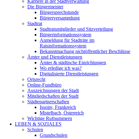
Karriere in der Stadtverwaltung
Die Bürgermeister
Bürgersprechstunde
Bürgerversammlung
Stadtrat
Stadtratsmitglieder und Sitzverteilung
Bürgerinformationssystem
Anmeldung für Stadträte im
Ratsinformationssystem
Bekanntmachung nichtöffentlicher Beschlüsse
Ämter und Dienstleistungen
Ämter & städtische Einrichtungen
Wo erledige ich was?
Digitalisierte Dienstleistungen
Ortsrecht
Online-Fundbüro
Auszeichnungen der Stadt
Mitgliedschaften der Stadt
Städtepartnerschaften
Issoire, Frankreich
Mistelbach, Österreich
Wichtige Rufnummern
LEBEN & SOZIALES
Schulen
Grundschulen