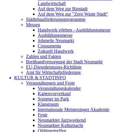
Landwirtschaft
Auf dem Weg zur Biostadt
Auf dem Weg zur "Zero Waste Stadt"
Städtebauförderungsprogramme
Messen
Handwerk erleben - Ausbildungsmesse
Ausbildungsmesse
Jobmeile Neumarkt
Consumenta
Zukunft Handwerk
Zahlen und Fakten
Breitbandversorgung der Stadt Neumarkt
EU-Dienstleistungs-Richtlinie
Amt für Wirtschaftsförderung
KULTUR & STADTINFO
Veranstaltungen und Feste
Veranstaltungskalender
Kartenvorverkauf
Sommer im Park
Klangraum
Internationale Meistersinger Akademie
Feste
Neumarkter Jazzweekend
Neumarkter Kulturnacht
Oldtimertreffen