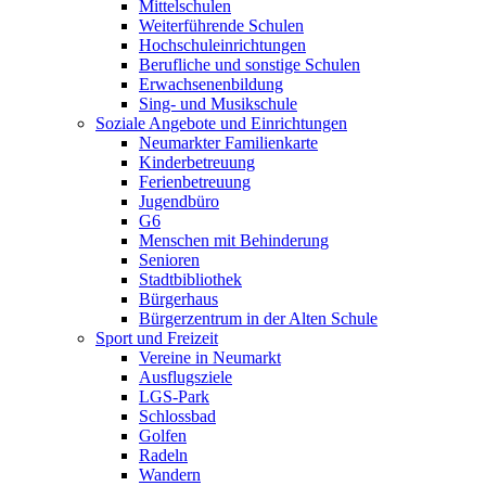
Mittelschulen
Weiterführende Schulen
Hochschuleinrichtungen
Berufliche und sonstige Schulen
Erwachsenenbildung
Sing- und Musikschule
Soziale Angebote und Einrichtungen
Neumarkter Familienkarte
Kinderbetreuung
Ferienbetreuung
Jugendbüro
G6
Menschen mit Behinderung
Senioren
Stadtbibliothek
Bürgerhaus
Bürgerzentrum in der Alten Schule
Sport und Freizeit
Vereine in Neumarkt
Ausflugsziele
LGS-Park
Schlossbad
Golfen
Radeln
Wandern