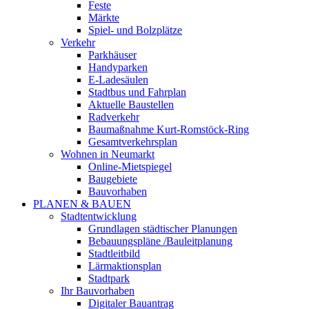
Feste
Märkte
Spiel- und Bolzplätze
Verkehr
Parkhäuser
Handyparken
E-Ladesäulen
Stadtbus und Fahrplan
Aktuelle Baustellen
Radverkehr
Baumaßnahme Kurt-Romstöck-Ring
Gesamtverkehrsplan
Wohnen in Neumarkt
Online-Mietspiegel
Baugebiete
Bauvorhaben
PLANEN & BAUEN
Stadtentwicklung
Grundlagen städtischer Planungen
Bebauungspläne /Bauleitplanung
Stadtleitbild
Lärmaktionsplan
Stadtpark
Ihr Bauvorhaben
Digitaler Bauantrag