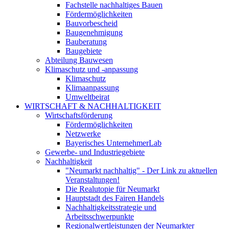
Fachstelle nachhaltiges Bauen
Fördermöglichkeiten
Bauvorbescheid
Baugenehmigung
Bauberatung
Baugebiete
Abteilung Bauwesen
Klimaschutz und -anpassung
Klimaschutz
Klimaanpassung
Umweltbeirat
WIRTSCHAFT & NACHHALTIGKEIT
Wirtschaftsförderung
Fördermöglichkeiten
Netzwerke
Bayerisches UnternehmerLab
Gewerbe- und Industriegebiete
Nachhaltigkeit
"Neumarkt nachhaltig" - Der Link zu aktuellen
Veranstaltungen!
Die Realutopie für Neumarkt
Hauptstadt des Fairen Handels
Nachhaltigkeitsstrategie und
Arbeitsschwerpunkte
Regionalwertleistungen der Neumarkter