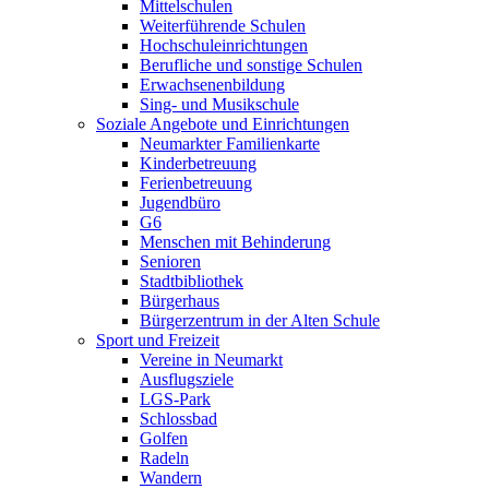
Mittelschulen
Weiterführende Schulen
Hochschuleinrichtungen
Berufliche und sonstige Schulen
Erwachsenenbildung
Sing- und Musikschule
Soziale Angebote und Einrichtungen
Neumarkter Familienkarte
Kinderbetreuung
Ferienbetreuung
Jugendbüro
G6
Menschen mit Behinderung
Senioren
Stadtbibliothek
Bürgerhaus
Bürgerzentrum in der Alten Schule
Sport und Freizeit
Vereine in Neumarkt
Ausflugsziele
LGS-Park
Schlossbad
Golfen
Radeln
Wandern