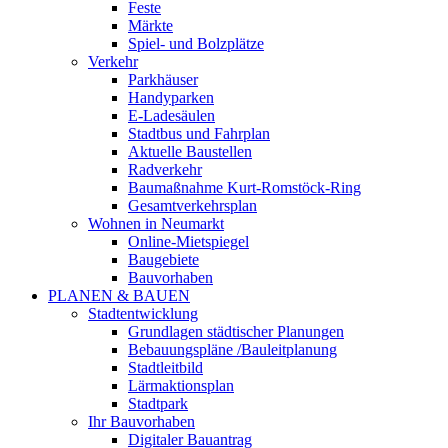
Feste
Märkte
Spiel- und Bolzplätze
Verkehr
Parkhäuser
Handyparken
E-Ladesäulen
Stadtbus und Fahrplan
Aktuelle Baustellen
Radverkehr
Baumaßnahme Kurt-Romstöck-Ring
Gesamtverkehrsplan
Wohnen in Neumarkt
Online-Mietspiegel
Baugebiete
Bauvorhaben
PLANEN & BAUEN
Stadtentwicklung
Grundlagen städtischer Planungen
Bebauungspläne /Bauleitplanung
Stadtleitbild
Lärmaktionsplan
Stadtpark
Ihr Bauvorhaben
Digitaler Bauantrag