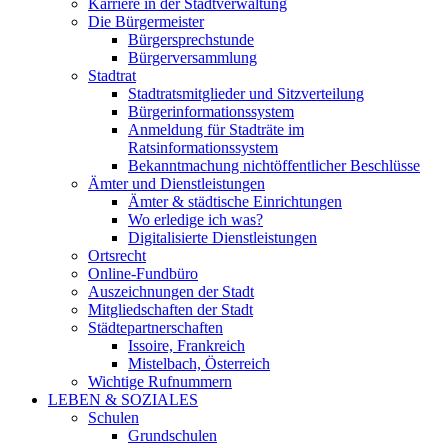
Karriere in der Stadtverwaltung
Die Bürgermeister
Bürgersprechstunde
Bürgerversammlung
Stadtrat
Stadtratsmitglieder und Sitzverteilung
Bürgerinformationssystem
Anmeldung für Stadträte im
Ratsinformationssystem
Bekanntmachung nichtöffentlicher Beschlüsse
Ämter und Dienstleistungen
Ämter & städtische Einrichtungen
Wo erledige ich was?
Digitalisierte Dienstleistungen
Ortsrecht
Online-Fundbüro
Auszeichnungen der Stadt
Mitgliedschaften der Stadt
Städtepartnerschaften
Issoire, Frankreich
Mistelbach, Österreich
Wichtige Rufnummern
LEBEN & SOZIALES
Schulen
Grundschulen