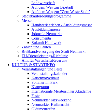
Landwirtschaft
Auf dem Weg zur Biostadt
Auf dem Weg zur "Zero Waste Stadt"
Städtebauförderungsprogramme
Messen
Handwerk erleben - Ausbildungsmesse
Ausbildungsmesse
Jobmeile Neumarkt
Consumenta
Zukunft Handwerk
Zahlen und Fakten
Breitbandversorgung der Stadt Neumarkt
EU-Dienstleistungs-Richtlinie
Amt für Wirtschaftsförderung
KULTUR & STADTINFO
Veranstaltungen und Feste
Veranstaltungskalender
Kartenvorverkauf
Sommer im Park
Klangraum
Internationale Meistersinger Akademie
Feste
Neumarkter Jazzweekend
Neumarkter Kulturnacht
Oldtimertreffen