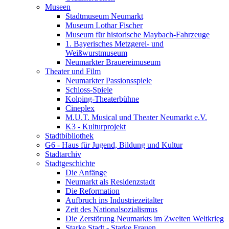
Museen
Stadtmuseum Neumarkt
Museum Lothar Fischer
Museum für historische Maybach-Fahrzeuge
1. Bayerisches Metzgerei- und
Weißwurstmuseum
Neumarkter Brauereimuseum
Theater und Film
Neumarkter Passionsspiele
Schloss-Spiele
Kolping-Theaterbühne
Cineplex
M.U.T. Musical und Theater Neumarkt e.V.
K3 - Kulturprojekt
Stadtbibliothek
G6 - Haus für Jugend, Bildung und Kultur
Stadtarchiv
Stadtgeschichte
Die Anfänge
Neumarkt als Residenzstadt
Die Reformation
Aufbruch ins Industriezeitalter
Zeit des Nationalsozialismus
Die Zerstörung Neumarkts im Zweiten Weltkrieg
Starke Stadt - Starke Frauen