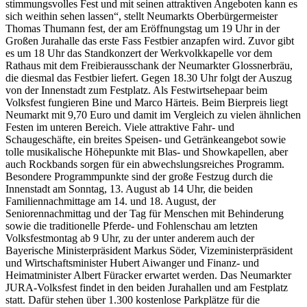
stimmungsvolles Fest und mit seinen attraktiven Angeboten kann es
sich weithin sehen lassen“, stellt Neumarkts Oberbürgermeister
Thomas Thumann fest, der am Eröffnungstag um 19 Uhr in der
Großen Jurahalle das erste Fass Festbier anzapfen wird. Zuvor gibt
es um 18 Uhr das Standkonzert der Werkvolkkapelle vor dem
Rathaus mit dem Freibierausschank der Neumarkter Glossnerbräu,
die diesmal das Festbier liefert. Gegen 18.30 Uhr folgt der Auszug
von der Innenstadt zum Festplatz. Als Festwirtsehepaar beim
Volksfest fungieren Bine und Marco Härteis. Beim Bierpreis liegt
Neumarkt mit 9,70 Euro und damit im Vergleich zu vielen ähnlichen
Festen im unteren Bereich. Viele attraktive Fahr- und
Schaugeschäfte, ein breites Speisen- und Getränkeangebot sowie
tolle musikalische Höhepunkte mit Blas- und Showkapellen, aber
auch Rockbands sorgen für ein abwechslungsreiches Programm.
Besondere Programmpunkte sind der große Festzug durch die
Innenstadt am Sonntag, 13. August ab 14 Uhr, die beiden
Familiennachmittage am 14. und 18. August, der
Seniorennachmittag und der Tag für Menschen mit Behinderung
sowie die traditionelle Pferde- und Fohlenschau am letzten
Volksfestmontag ab 9 Uhr, zu der unter anderem auch der
Bayerische Ministerpräsident Markus Söder, Vizeministerpräsident
und Wirtschaftsminister Hubert Aiwanger und Finanz- und
Heimatminister Albert Füracker erwartet werden. Das Neumarkter
JURA-Volksfest findet in den beiden Jurahallen und am Festplatz
statt. Dafür stehen über 1.300 kostenlose Parkplätze für die