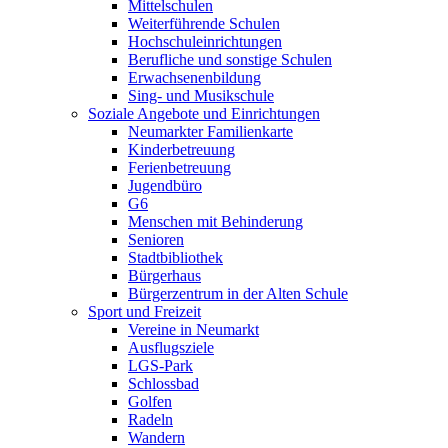
Mittelschulen
Weiterführende Schulen
Hochschuleinrichtungen
Berufliche und sonstige Schulen
Erwachsenenbildung
Sing- und Musikschule
Soziale Angebote und Einrichtungen
Neumarkter Familienkarte
Kinderbetreuung
Ferienbetreuung
Jugendbüro
G6
Menschen mit Behinderung
Senioren
Stadtbibliothek
Bürgerhaus
Bürgerzentrum in der Alten Schule
Sport und Freizeit
Vereine in Neumarkt
Ausflugsziele
LGS-Park
Schlossbad
Golfen
Radeln
Wandern