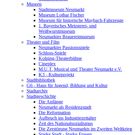
Museen
Stadtmuseum Neumarkt
Museum Lothar Fischer
Museum für historische Maybach-Fahrzeuge
1. Bayerisches Metzgerei- und
Weißwurstmuseum
Neumarkter Brauereimuseum
Theater und Film
Neumarkter Passionsspiele
Schloss-Spiele
Kolping-Theaterbühne
Cineplex
M.U.T. Musical und Theater Neumarkt e.V.
K3 - Kulturprojekt
Stadtbibliothek
G6 - Haus für Jugend, Bildung und Kultur
Stadtarchiv
Stadtgeschichte
Die Anfänge
Neumarkt als Residenzstadt
Die Reformation
Aufbruch ins Industriezeitalter
Zeit des Nationalsozialismus
Die Zerstörung Neumarkts im Zweiten Weltkrieg
Starke Stadt - Starke Frauen