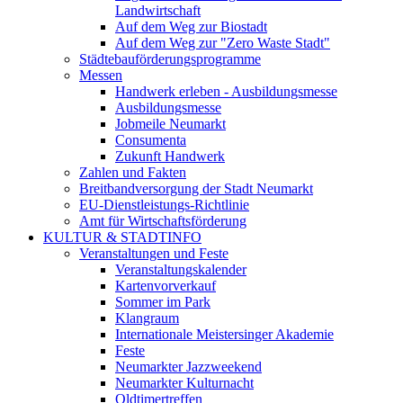
Landwirtschaft
Auf dem Weg zur Biostadt
Auf dem Weg zur "Zero Waste Stadt"
Städtebauförderungsprogramme
Messen
Handwerk erleben - Ausbildungsmesse
Ausbildungsmesse
Jobmeile Neumarkt
Consumenta
Zukunft Handwerk
Zahlen und Fakten
Breitbandversorgung der Stadt Neumarkt
EU-Dienstleistungs-Richtlinie
Amt für Wirtschaftsförderung
KULTUR & STADTINFO
Veranstaltungen und Feste
Veranstaltungskalender
Kartenvorverkauf
Sommer im Park
Klangraum
Internationale Meistersinger Akademie
Feste
Neumarkter Jazzweekend
Neumarkter Kulturnacht
Oldtimertreffen