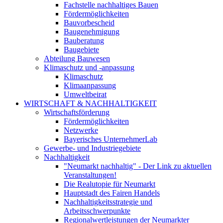
Fachstelle nachhaltiges Bauen
Fördermöglichkeiten
Bauvorbescheid
Baugenehmigung
Bauberatung
Baugebiete
Abteilung Bauwesen
Klimaschutz und -anpassung
Klimaschutz
Klimaanpassung
Umweltbeirat
WIRTSCHAFT & NACHHALTIGKEIT
Wirtschaftsförderung
Fördermöglichkeiten
Netzwerke
Bayerisches UnternehmerLab
Gewerbe- und Industriegebiete
Nachhaltigkeit
"Neumarkt nachhaltig" - Der Link zu aktuellen
Veranstaltungen!
Die Realutopie für Neumarkt
Hauptstadt des Fairen Handels
Nachhaltigkeitsstrategie und
Arbeitsschwerpunkte
Regionalwertleistungen der Neumarkter