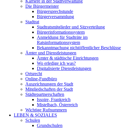
Karriere in der Stadtverwaltung
Die Bürgermeister
Bürgersprechstunde
Bürgerversammlung
Stadtrat
Stadtratsmitglieder und Sitzverteilung
Bürgerinformationssystem
Anmeldung für Stadträte im
Ratsinformationssystem
Bekanntmachung nichtöffentlicher Beschlüsse
Ämter und Dienstleistungen
Ämter & städtische Einrichtungen
Wo erledige ich was?
Digitalisierte Dienstleistungen
Ortsrecht
Online-Fundbüro
Auszeichnungen der Stadt
Mitgliedschaften der Stadt
Städtepartnerschaften
Issoire, Frankreich
Mistelbach, Österreich
Wichtige Rufnummern
LEBEN & SOZIALES
Schulen
Grundschulen