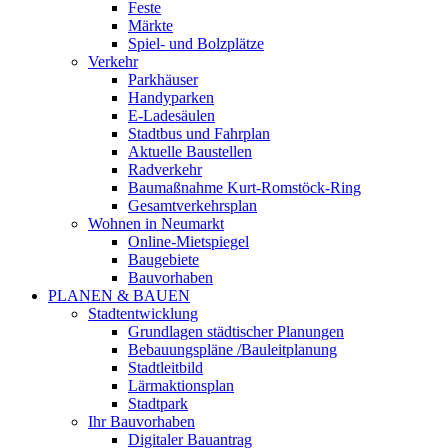
Feste
Märkte
Spiel- und Bolzplätze
Verkehr
Parkhäuser
Handyparken
E-Ladesäulen
Stadtbus und Fahrplan
Aktuelle Baustellen
Radverkehr
Baumaßnahme Kurt-Romstöck-Ring
Gesamtverkehrsplan
Wohnen in Neumarkt
Online-Mietspiegel
Baugebiete
Bauvorhaben
PLANEN & BAUEN
Stadtentwicklung
Grundlagen städtischer Planungen
Bebauungspläne /Bauleitplanung
Stadtleitbild
Lärmaktionsplan
Stadtpark
Ihr Bauvorhaben
Digitaler Bauantrag