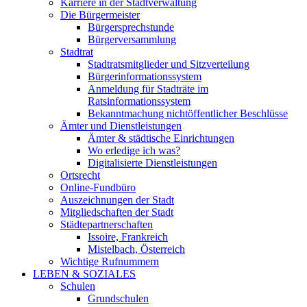
Karriere in der Stadtverwaltung
Die Bürgermeister
Bürgersprechstunde
Bürgerversammlung
Stadtrat
Stadtratsmitglieder und Sitzverteilung
Bürgerinformationssystem
Anmeldung für Stadträte im
Ratsinformationssystem
Bekanntmachung nichtöffentlicher Beschlüsse
Ämter und Dienstleistungen
Ämter & städtische Einrichtungen
Wo erledige ich was?
Digitalisierte Dienstleistungen
Ortsrecht
Online-Fundbüro
Auszeichnungen der Stadt
Mitgliedschaften der Stadt
Städtepartnerschaften
Issoire, Frankreich
Mistelbach, Österreich
Wichtige Rufnummern
LEBEN & SOZIALES
Schulen
Grundschulen