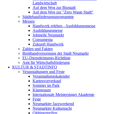
Landwirtschaft
Auf dem Weg zur Biostadt
Auf dem Weg zur "Zero Waste Stadt"
Städtebauförderungsprogramme
Messen
Handwerk erleben - Ausbildungsmesse
Ausbildungsmesse
Jobmeile Neumarkt
Consumenta
Zukunft Handwerk
Zahlen und Fakten
Breitbandversorgung der Stadt Neumarkt
EU-Dienstleistungs-Richtlinie
Amt für Wirtschaftsförderung
KULTUR & STADTINFO
Veranstaltungen und Feste
Veranstaltungskalender
Kartenvorverkauf
Sommer im Park
Klangraum
Internationale Meistersinger Akademie
Feste
Neumarkter Jazzweekend
Neumarkter Kulturnacht
Oldtimertreffen