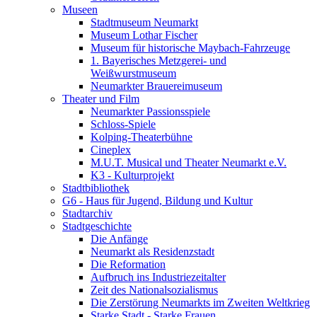
Museen
Stadtmuseum Neumarkt
Museum Lothar Fischer
Museum für historische Maybach-Fahrzeuge
1. Bayerisches Metzgerei- und
Weißwurstmuseum
Neumarkter Brauereimuseum
Theater und Film
Neumarkter Passionsspiele
Schloss-Spiele
Kolping-Theaterbühne
Cineplex
M.U.T. Musical und Theater Neumarkt e.V.
K3 - Kulturprojekt
Stadtbibliothek
G6 - Haus für Jugend, Bildung und Kultur
Stadtarchiv
Stadtgeschichte
Die Anfänge
Neumarkt als Residenzstadt
Die Reformation
Aufbruch ins Industriezeitalter
Zeit des Nationalsozialismus
Die Zerstörung Neumarkts im Zweiten Weltkrieg
Starke Stadt - Starke Frauen