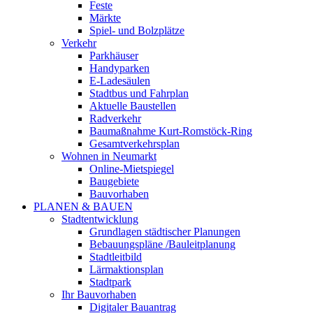
Feste
Märkte
Spiel- und Bolzplätze
Verkehr
Parkhäuser
Handyparken
E-Ladesäulen
Stadtbus und Fahrplan
Aktuelle Baustellen
Radverkehr
Baumaßnahme Kurt-Romstöck-Ring
Gesamtverkehrsplan
Wohnen in Neumarkt
Online-Mietspiegel
Baugebiete
Bauvorhaben
PLANEN & BAUEN
Stadtentwicklung
Grundlagen städtischer Planungen
Bebauungspläne /Bauleitplanung
Stadtleitbild
Lärmaktionsplan
Stadtpark
Ihr Bauvorhaben
Digitaler Bauantrag