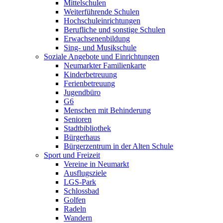
Mittelschulen
Weiterführende Schulen
Hochschuleinrichtungen
Berufliche und sonstige Schulen
Erwachsenenbildung
Sing- und Musikschule
Soziale Angebote und Einrichtungen
Neumarkter Familienkarte
Kinderbetreuung
Ferienbetreuung
Jugendbüro
G6
Menschen mit Behinderung
Senioren
Stadtbibliothek
Bürgerhaus
Bürgerzentrum in der Alten Schule
Sport und Freizeit
Vereine in Neumarkt
Ausflugsziele
LGS-Park
Schlossbad
Golfen
Radeln
Wandern