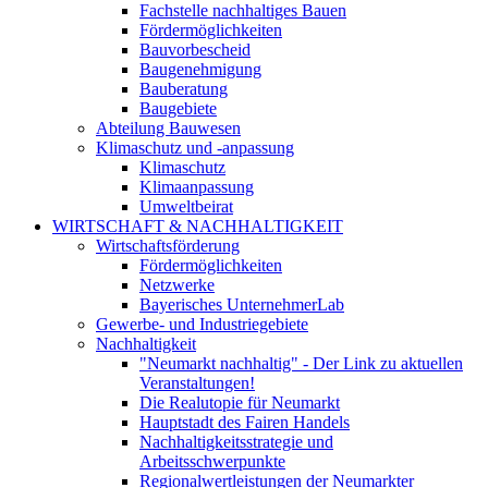
Fachstelle nachhaltiges Bauen
Fördermöglichkeiten
Bauvorbescheid
Baugenehmigung
Bauberatung
Baugebiete
Abteilung Bauwesen
Klimaschutz und -anpassung
Klimaschutz
Klimaanpassung
Umweltbeirat
WIRTSCHAFT & NACHHALTIGKEIT
Wirtschaftsförderung
Fördermöglichkeiten
Netzwerke
Bayerisches UnternehmerLab
Gewerbe- und Industriegebiete
Nachhaltigkeit
"Neumarkt nachhaltig" - Der Link zu aktuellen
Veranstaltungen!
Die Realutopie für Neumarkt
Hauptstadt des Fairen Handels
Nachhaltigkeitsstrategie und
Arbeitsschwerpunkte
Regionalwertleistungen der Neumarkter