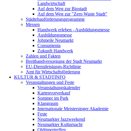
Landwirtschaft
Auf dem Weg zur Biostadt
Auf dem Weg zur "Zero Waste Stadt"
Städtebauförderungsprogramme
Messen
Handwerk erleben - Ausbildungsmesse
Ausbildungsmesse
Jobmeile Neumarkt
Consumenta
Zukunft Handwerk
Zahlen und Fakten
Breitbandversorgung der Stadt Neumarkt
EU-Dienstleistungs-Richtlinie
Amt für Wirtschaftsförderung
KULTUR & STADTINFO
Veranstaltungen und Feste
Veranstaltungskalender
Kartenvorverkauf
Sommer im Park
Klangraum
Internationale Meistersinger Akademie
Feste
Neumarkter Jazzweekend
Neumarkter Kulturnacht
Oldtimertreffen