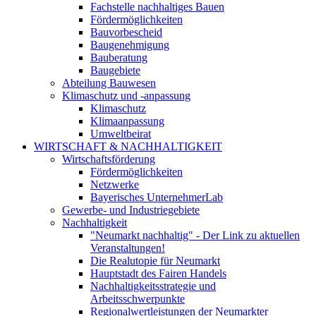
Fachstelle nachhaltiges Bauen
Fördermöglichkeiten
Bauvorbescheid
Baugenehmigung
Bauberatung
Baugebiete
Abteilung Bauwesen
Klimaschutz und -anpassung
Klimaschutz
Klimaanpassung
Umweltbeirat
WIRTSCHAFT & NACHHALTIGKEIT
Wirtschaftsförderung
Fördermöglichkeiten
Netzwerke
Bayerisches UnternehmerLab
Gewerbe- und Industriegebiete
Nachhaltigkeit
"Neumarkt nachhaltig" - Der Link zu aktuellen
Veranstaltungen!
Die Realutopie für Neumarkt
Hauptstadt des Fairen Handels
Nachhaltigkeitsstrategie und
Arbeitsschwerpunkte
Regionalwertleistungen der Neumarkter