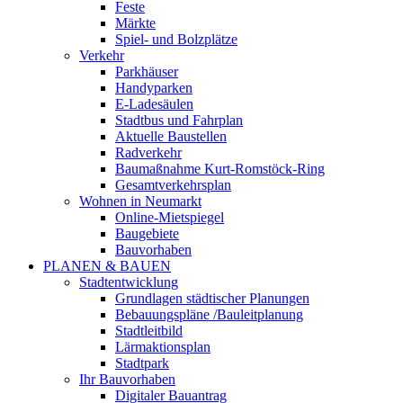
Feste
Märkte
Spiel- und Bolzplätze
Verkehr
Parkhäuser
Handyparken
E-Ladesäulen
Stadtbus und Fahrplan
Aktuelle Baustellen
Radverkehr
Baumaßnahme Kurt-Romstöck-Ring
Gesamtverkehrsplan
Wohnen in Neumarkt
Online-Mietspiegel
Baugebiete
Bauvorhaben
PLANEN & BAUEN
Stadtentwicklung
Grundlagen städtischer Planungen
Bebauungspläne /Bauleitplanung
Stadtleitbild
Lärmaktionsplan
Stadtpark
Ihr Bauvorhaben
Digitaler Bauantrag