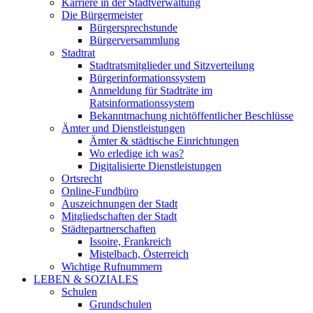
Karriere in der Stadtverwaltung
Die Bürgermeister
Bürgersprechstunde
Bürgerversammlung
Stadtrat
Stadtratsmitglieder und Sitzverteilung
Bürgerinformationssystem
Anmeldung für Stadträte im
Ratsinformationssystem
Bekanntmachung nichtöffentlicher Beschlüsse
Ämter und Dienstleistungen
Ämter & städtische Einrichtungen
Wo erledige ich was?
Digitalisierte Dienstleistungen
Ortsrecht
Online-Fundbüro
Auszeichnungen der Stadt
Mitgliedschaften der Stadt
Städtepartnerschaften
Issoire, Frankreich
Mistelbach, Österreich
Wichtige Rufnummern
LEBEN & SOZIALES
Schulen
Grundschulen