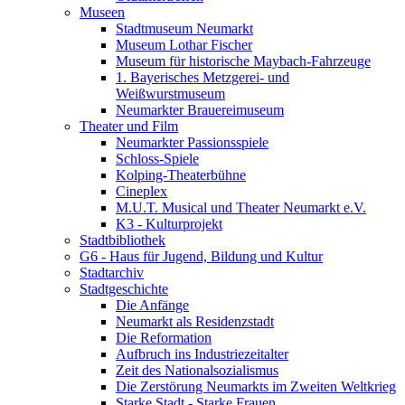
Museen
Stadtmuseum Neumarkt
Museum Lothar Fischer
Museum für historische Maybach-Fahrzeuge
1. Bayerisches Metzgerei- und
Weißwurstmuseum
Neumarkter Brauereimuseum
Theater und Film
Neumarkter Passionsspiele
Schloss-Spiele
Kolping-Theaterbühne
Cineplex
M.U.T. Musical und Theater Neumarkt e.V.
K3 - Kulturprojekt
Stadtbibliothek
G6 - Haus für Jugend, Bildung und Kultur
Stadtarchiv
Stadtgeschichte
Die Anfänge
Neumarkt als Residenzstadt
Die Reformation
Aufbruch ins Industriezeitalter
Zeit des Nationalsozialismus
Die Zerstörung Neumarkts im Zweiten Weltkrieg
Starke Stadt - Starke Frauen