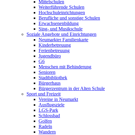
Mittelschulen
Weiterführende Schulen
Hochschuleinrichtungen
Berufliche und sonstige Schulen
Erwachsenenbildung
Sing- und Musikschule
Soziale Angebote und Einrichtungen
Neumarkter Familienkarte
Kinderbetreuung
Ferienbetreuung
Jugendbüro
G6
Menschen mit Behinderung
Senioren
Stadtbibliothek
Bürgerhaus
Bürgerzentrum in der Alten Schule
Sport und Freizeit
Vereine in Neumarkt
Ausflugsziele
LGS-Park
Schlossbad
Golfen
Radeln
Wandern