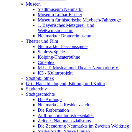
Museen
Stadtmuseum Neumarkt
Museum Lothar Fischer
Museum für historische Maybach-Fahrzeuge
1. Bayerisches Metzgerei- und
Weißwurstmuseum
Neumarkter Brauereimuseum
Theater und Film
Neumarkter Passionsspiele
Schloss-Spiele
Kolping-Theaterbühne
Cineplex
M.U.T. Musical und Theater Neumarkt e.V.
K3 - Kulturprojekt
Stadtbibliothek
G6 - Haus für Jugend, Bildung und Kultur
Stadtarchiv
Stadtgeschichte
Die Anfänge
Neumarkt als Residenzstadt
Die Reformation
Aufbruch ins Industriezeitalter
Zeit des Nationalsozialismus
Die Zerstörung Neumarkts im Zweiten Weltkrieg
Starke Stadt - Starke Frauen