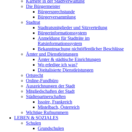
Karriere in der Stadtverwaltung
Die Bürgermeister
Bürgersprechstunde
Bürgerversammlung
Stadtrat
Stadtratsmitglieder und Sitzverteilung
Bürgerinformationssystem
Anmeldung für Stadträte im
Ratsinformationssystem
Bekanntmachung nichtöffentlicher Beschlüsse
Ämter und Dienstleistungen
Ämter & städtische Einrichtungen
Wo erledige ich was?
Digitalisierte Dienstleistungen
Ortsrecht
Online-Fundbüro
Auszeichnungen der Stadt
Mitgliedschaften der Stadt
Städtepartnerschaften
Issoire, Frankreich
Mistelbach, Österreich
Wichtige Rufnummern
LEBEN & SOZIALES
Schulen
Grundschulen