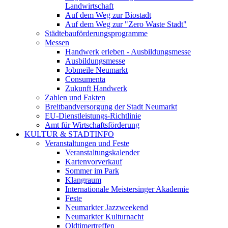
Landwirtschaft
Auf dem Weg zur Biostadt
Auf dem Weg zur "Zero Waste Stadt"
Städtebauförderungsprogramme
Messen
Handwerk erleben - Ausbildungsmesse
Ausbildungsmesse
Jobmeile Neumarkt
Consumenta
Zukunft Handwerk
Zahlen und Fakten
Breitbandversorgung der Stadt Neumarkt
EU-Dienstleistungs-Richtlinie
Amt für Wirtschaftsförderung
KULTUR & STADTINFO
Veranstaltungen und Feste
Veranstaltungskalender
Kartenvorverkauf
Sommer im Park
Klangraum
Internationale Meistersinger Akademie
Feste
Neumarkter Jazzweekend
Neumarkter Kulturnacht
Oldtimertreffen