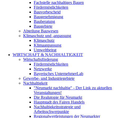
Fachstelle nachhaltiges Bauen
Fördermöglichkeiten
Bauvorbescheid
Baugenehmigung
Bauberatung
Baugebiete
Abteilung Bauwesen
Klimaschutz und -anpassung
Klimaschutz
Klimaanpassung
Umweltbeirat
WIRTSCHAFT & NACHHALTIGKEIT
Wirtschaftsförderung
Fördermöglichkeiten
Netzwerke
Bayerisches UnternehmerLab
Gewerbe- und Industriegebiete
Nachhaltigkeit
"Neumarkt nachhaltig" - Der Link zu aktuellen
Veranstaltungen!
Die Realutopie für Neumarkt
Hauptstadt des Fairen Handels
Nachhaltigkeitsstrategie und
Arbeitsschwerpunkte
Regionalwertleistungen der Neumarkter