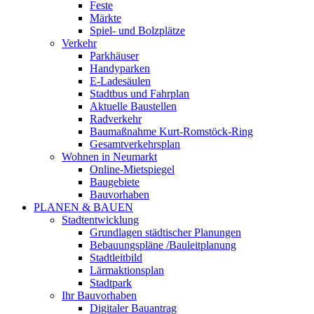
Feste
Märkte
Spiel- und Bolzplätze
Verkehr
Parkhäuser
Handyparken
E-Ladesäulen
Stadtbus und Fahrplan
Aktuelle Baustellen
Radverkehr
Baumaßnahme Kurt-Romstöck-Ring
Gesamtverkehrsplan
Wohnen in Neumarkt
Online-Mietspiegel
Baugebiete
Bauvorhaben
PLANEN & BAUEN
Stadtentwicklung
Grundlagen städtischer Planungen
Bebauungspläne /Bauleitplanung
Stadtleitbild
Lärmaktionsplan
Stadtpark
Ihr Bauvorhaben
Digitaler Bauantrag