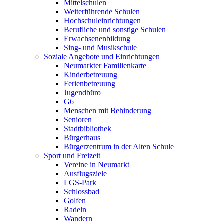
Mittelschulen
Weiterführende Schulen
Hochschuleinrichtungen
Berufliche und sonstige Schulen
Erwachsenenbildung
Sing- und Musikschule
Soziale Angebote und Einrichtungen
Neumarkter Familienkarte
Kinderbetreuung
Ferienbetreuung
Jugendbüro
G6
Menschen mit Behinderung
Senioren
Stadtbibliothek
Bürgerhaus
Bürgerzentrum in der Alten Schule
Sport und Freizeit
Vereine in Neumarkt
Ausflugsziele
LGS-Park
Schlossbad
Golfen
Radeln
Wandern