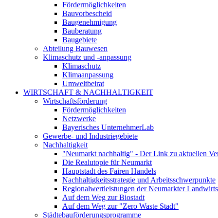
Fördermöglichkeiten
Bauvorbescheid
Baugenehmigung
Bauberatung
Baugebiete
Abteilung Bauwesen
Klimaschutz und -anpassung
Klimaschutz
Klimaanpassung
Umweltbeirat
WIRTSCHAFT & NACHHALTIGKEIT
Wirtschaftsförderung
Fördermöglichkeiten
Netzwerke
Bayerisches UnternehmerLab
Gewerbe- und Industriegebiete
Nachhaltigkeit
"Neumarkt nachhaltig" - Der Link zu aktuellen Ve
Die Realutopie für Neumarkt
Hauptstadt des Fairen Handels
Nachhaltigkeitsstrategie und Arbeitsschwerpunkte
Regionalwertleistungen der Neumarkter Landwirts
Auf dem Weg zur Biostadt
Auf dem Weg zur "Zero Waste Stadt"
Städtebauförderungsprogramme