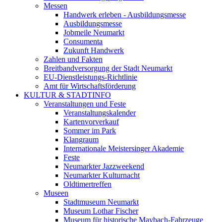
Messen
Handwerk erleben - Ausbildungsmesse
Ausbildungsmesse
Jobmeile Neumarkt
Consumenta
Zukunft Handwerk
Zahlen und Fakten
Breitbandversorgung der Stadt Neumarkt
EU-Dienstleistungs-Richtlinie
Amt für Wirtschaftsförderung
KULTUR & STADTINFO
Veranstaltungen und Feste
Veranstaltungskalender
Kartenvorverkauf
Sommer im Park
Klangraum
Internationale Meistersinger Akademie
Feste
Neumarkter Jazzweekend
Neumarkter Kulturnacht
Oldtimertreffen
Museen
Stadtmuseum Neumarkt
Museum Lothar Fischer
Museum für historische Maybach-Fahrzeuge