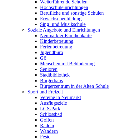
Weiterführende Schulen
Hochschuleinrichtungen
Berufliche und sonstige Schulen
Erwachsenenbildung
Sing- und Musikschule
Soziale Angebote und Einrichtungen
Neumarkter Familienkarte
Kinderbetreuung
Ferienbetreuung
Jugendbüro
G6
Menschen mit Behinderung
Senioren
Stadtbibliothek
Bürgerhaus
Bürgerzentrum in der Alten Schule
Sport und Freizeit
Vereine in Neumarkt
Ausflugsziele
LGS-Park
Schlossbad
Golfen
Radeln
Wandern
Feste