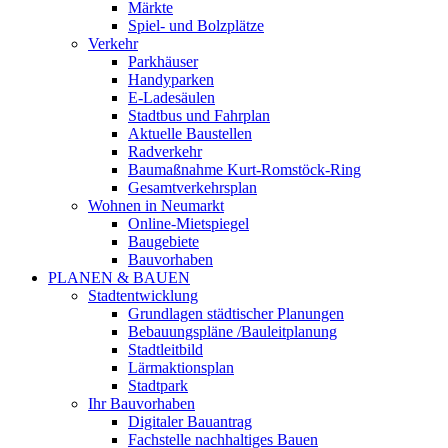
Märkte
Spiel- und Bolzplätze
Verkehr
Parkhäuser
Handyparken
E-Ladesäulen
Stadtbus und Fahrplan
Aktuelle Baustellen
Radverkehr
Baumaßnahme Kurt-Romstöck-Ring
Gesamtverkehrsplan
Wohnen in Neumarkt
Online-Mietspiegel
Baugebiete
Bauvorhaben
PLANEN & BAUEN
Stadtentwicklung
Grundlagen städtischer Planungen
Bebauungspläne /Bauleitplanung
Stadtleitbild
Lärmaktionsplan
Stadtpark
Ihr Bauvorhaben
Digitaler Bauantrag
Fachstelle nachhaltiges Bauen