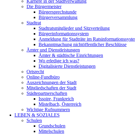
Karriere in der Stadtverwaltung
Die Bürgermeister
Bürgersprechstunde
Bürgerversammlung
Stadtrat
Stadtratsmitglieder und Sitzverteilung
Bürgerinformationssystem
Anmeldung für Stadträte im Ratsinformationssyst
Bekanntmachung nichtöffentlicher Beschlüsse
Ämter und Dienstleistungen
Ämter & städtische Einrichtungen
Wo erledige ich was?
Digitalisierte Dienstleistungen
Ortsrecht
Online-Fundbüro
Auszeichnungen der Stadt
Mitgliedschaften der Stadt
Städtepartnerschaften
Issoire, Frankreich
Mistelbach, Österreich
Wichtige Rufnummern
LEBEN & SOZIALES
Schulen
Grundschulen
Mittelschulen