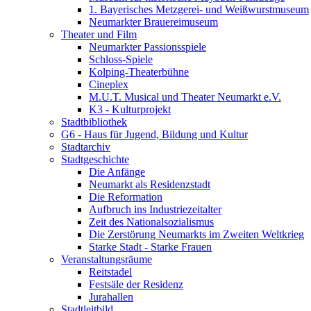
1. Bayerisches Metzgerei- und Weißwurstmuseum
Neumarkter Brauereimuseum
Theater und Film
Neumarkter Passionsspiele
Schloss-Spiele
Kolping-Theaterbühne
Cineplex
M.U.T. Musical und Theater Neumarkt e.V.
K3 - Kulturprojekt
Stadtbibliothek
G6 - Haus für Jugend, Bildung und Kultur
Stadtarchiv
Stadtgeschichte
Die Anfänge
Neumarkt als Residenzstadt
Die Reformation
Aufbruch ins Industriezeitalter
Zeit des Nationalsozialismus
Die Zerstörung Neumarkts im Zweiten Weltkrieg
Starke Stadt - Starke Frauen
Veranstaltungsräume
Reitstadel
Festsäle der Residenz
Jurahallen
Stadtleitbild