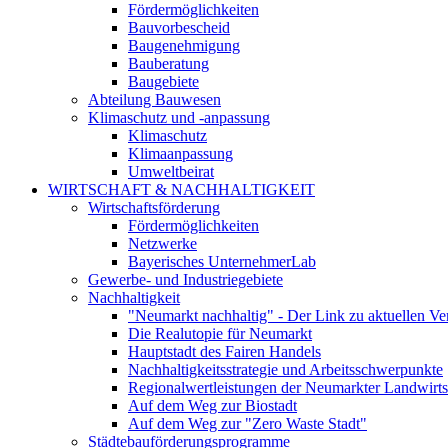
Fördermöglichkeiten
Bauvorbescheid
Baugenehmigung
Bauberatung
Baugebiete
Abteilung Bauwesen
Klimaschutz und -anpassung
Klimaschutz
Klimaanpassung
Umweltbeirat
WIRTSCHAFT & NACHHALTIGKEIT
Wirtschaftsförderung
Fördermöglichkeiten
Netzwerke
Bayerisches UnternehmerLab
Gewerbe- und Industriegebiete
Nachhaltigkeit
"Neumarkt nachhaltig" - Der Link zu aktuellen Ve
Die Realutopie für Neumarkt
Hauptstadt des Fairen Handels
Nachhaltigkeitsstrategie und Arbeitsschwerpunkte
Regionalwertleistungen der Neumarkter Landwirts
Auf dem Weg zur Biostadt
Auf dem Weg zur "Zero Waste Stadt"
Städtebauförderungsprogramme