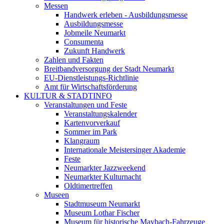
Messen
Handwerk erleben - Ausbildungsmesse
Ausbildungsmesse
Jobmeile Neumarkt
Consumenta
Zukunft Handwerk
Zahlen und Fakten
Breitbandversorgung der Stadt Neumarkt
EU-Dienstleistungs-Richtlinie
Amt für Wirtschaftsförderung
KULTUR & STADTINFO
Veranstaltungen und Feste
Veranstaltungskalender
Kartenvorverkauf
Sommer im Park
Klangraum
Internationale Meistersinger Akademie
Feste
Neumarkter Jazzweekend
Neumarkter Kulturnacht
Oldtimertreffen
Museen
Stadtmuseum Neumarkt
Museum Lothar Fischer
Museum für historische Maybach-Fahrzeuge