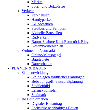
Märkte
Spiel- und Bolzplätze
Verkehr
Parkhäuser
Handyparken
E-Ladesäulen
Stadtbus und Fahrplan
Aktuelle Baustellen
Radverkehr
Baumaßnahme Kurt-Romstöck-Ring
Gesamtverkehrsplan
Wohnen in Neumarkt
Online-Mietspiegel
Baugebiete
Bauvorhaben
PLANEN & BAUEN
Stadtentwicklung
Grundlagen städtischer Planungen
Bebauungspläne /Bauleitplanung
Stadtleitbild
Lärmaktionsplan
Stadtpark
Ihr Bauvorhaben
Digitaler Bauantrag
Fachstelle nachhaltiges Bauen