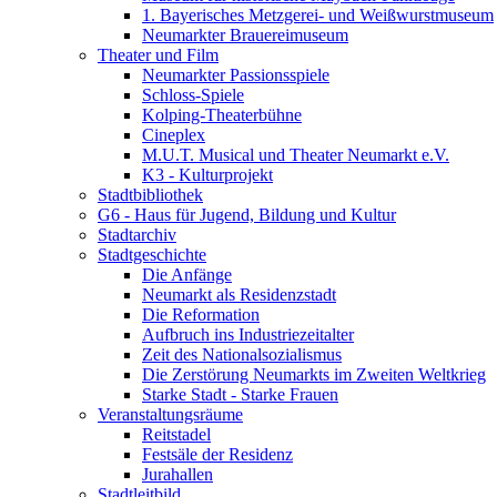
1. Bayerisches Metzgerei- und Weißwurstmuseum
Neumarkter Brauereimuseum
Theater und Film
Neumarkter Passionsspiele
Schloss-Spiele
Kolping-Theaterbühne
Cineplex
M.U.T. Musical und Theater Neumarkt e.V.
K3 - Kulturprojekt
Stadtbibliothek
G6 - Haus für Jugend, Bildung und Kultur
Stadtarchiv
Stadtgeschichte
Die Anfänge
Neumarkt als Residenzstadt
Die Reformation
Aufbruch ins Industriezeitalter
Zeit des Nationalsozialismus
Die Zerstörung Neumarkts im Zweiten Weltkrieg
Starke Stadt - Starke Frauen
Veranstaltungsräume
Reitstadel
Festsäle der Residenz
Jurahallen
Stadtleitbild