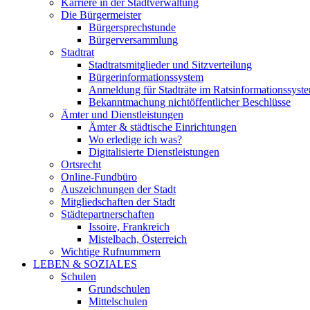
Karriere in der Stadtverwaltung
Die Bürgermeister
Bürgersprechstunde
Bürgerversammlung
Stadtrat
Stadtratsmitglieder und Sitzverteilung
Bürgerinformationssystem
Anmeldung für Stadträte im Ratsinformationssyst
Bekanntmachung nichtöffentlicher Beschlüsse
Ämter und Dienstleistungen
Ämter & städtische Einrichtungen
Wo erledige ich was?
Digitalisierte Dienstleistungen
Ortsrecht
Online-Fundbüro
Auszeichnungen der Stadt
Mitgliedschaften der Stadt
Städtepartnerschaften
Issoire, Frankreich
Mistelbach, Österreich
Wichtige Rufnummern
LEBEN & SOZIALES
Schulen
Grundschulen
Mittelschulen