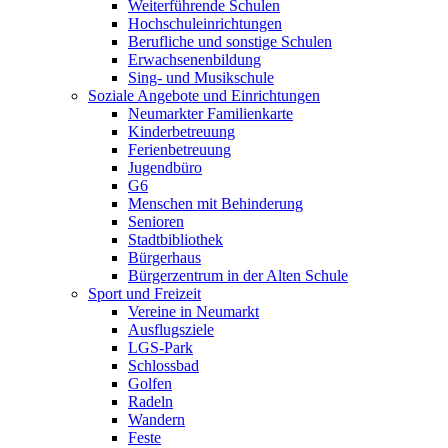
Weiterführende Schulen
Hochschuleinrichtungen
Berufliche und sonstige Schulen
Erwachsenenbildung
Sing- und Musikschule
Soziale Angebote und Einrichtungen
Neumarkter Familienkarte
Kinderbetreuung
Ferienbetreuung
Jugendbüro
G6
Menschen mit Behinderung
Senioren
Stadtbibliothek
Bürgerhaus
Bürgerzentrum in der Alten Schule
Sport und Freizeit
Vereine in Neumarkt
Ausflugsziele
LGS-Park
Schlossbad
Golfen
Radeln
Wandern
Feste