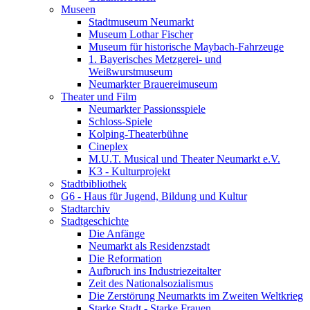
Museen
Stadtmuseum Neumarkt
Museum Lothar Fischer
Museum für historische Maybach-Fahrzeuge
1. Bayerisches Metzgerei- und
Weißwurstmuseum
Neumarkter Brauereimuseum
Theater und Film
Neumarkter Passionsspiele
Schloss-Spiele
Kolping-Theaterbühne
Cineplex
M.U.T. Musical und Theater Neumarkt e.V.
K3 - Kulturprojekt
Stadtbibliothek
G6 - Haus für Jugend, Bildung und Kultur
Stadtarchiv
Stadtgeschichte
Die Anfänge
Neumarkt als Residenzstadt
Die Reformation
Aufbruch ins Industriezeitalter
Zeit des Nationalsozialismus
Die Zerstörung Neumarkts im Zweiten Weltkrieg
Starke Stadt - Starke Frauen