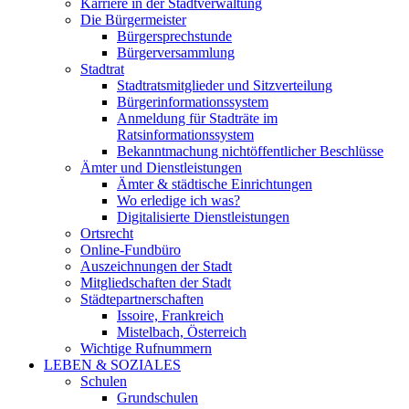
Karriere in der Stadtverwaltung
Die Bürgermeister
Bürgersprechstunde
Bürgerversammlung
Stadtrat
Stadtratsmitglieder und Sitzverteilung
Bürgerinformationssystem
Anmeldung für Stadträte im
Ratsinformationssystem
Bekanntmachung nichtöffentlicher Beschlüsse
Ämter und Dienstleistungen
Ämter & städtische Einrichtungen
Wo erledige ich was?
Digitalisierte Dienstleistungen
Ortsrecht
Online-Fundbüro
Auszeichnungen der Stadt
Mitgliedschaften der Stadt
Städtepartnerschaften
Issoire, Frankreich
Mistelbach, Österreich
Wichtige Rufnummern
LEBEN & SOZIALES
Schulen
Grundschulen