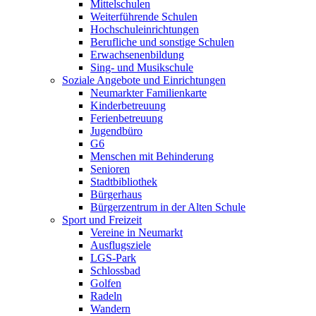
Mittelschulen
Weiterführende Schulen
Hochschuleinrichtungen
Berufliche und sonstige Schulen
Erwachsenenbildung
Sing- und Musikschule
Soziale Angebote und Einrichtungen
Neumarkter Familienkarte
Kinderbetreuung
Ferienbetreuung
Jugendbüro
G6
Menschen mit Behinderung
Senioren
Stadtbibliothek
Bürgerhaus
Bürgerzentrum in der Alten Schule
Sport und Freizeit
Vereine in Neumarkt
Ausflugsziele
LGS-Park
Schlossbad
Golfen
Radeln
Wandern