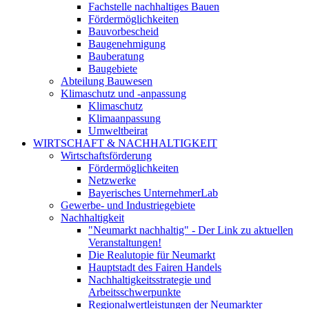
Fachstelle nachhaltiges Bauen
Fördermöglichkeiten
Bauvorbescheid
Baugenehmigung
Bauberatung
Baugebiete
Abteilung Bauwesen
Klimaschutz und -anpassung
Klimaschutz
Klimaanpassung
Umweltbeirat
WIRTSCHAFT & NACHHALTIGKEIT
Wirtschaftsförderung
Fördermöglichkeiten
Netzwerke
Bayerisches UnternehmerLab
Gewerbe- und Industriegebiete
Nachhaltigkeit
"Neumarkt nachhaltig" - Der Link zu aktuellen
Veranstaltungen!
Die Realutopie für Neumarkt
Hauptstadt des Fairen Handels
Nachhaltigkeitsstrategie und
Arbeitsschwerpunkte
Regionalwertleistungen der Neumarkter