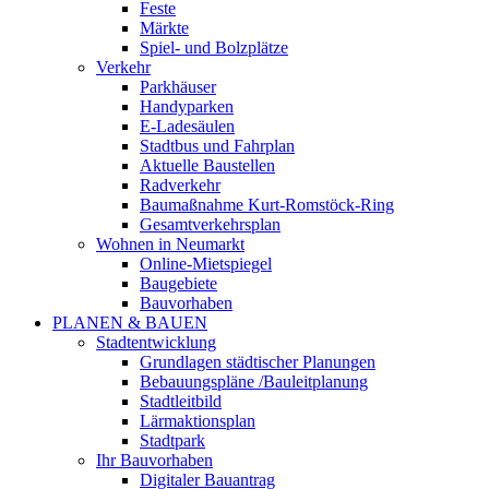
Feste
Märkte
Spiel- und Bolzplätze
Verkehr
Parkhäuser
Handyparken
E-Ladesäulen
Stadtbus und Fahrplan
Aktuelle Baustellen
Radverkehr
Baumaßnahme Kurt-Romstöck-Ring
Gesamtverkehrsplan
Wohnen in Neumarkt
Online-Mietspiegel
Baugebiete
Bauvorhaben
PLANEN & BAUEN
Stadtentwicklung
Grundlagen städtischer Planungen
Bebauungspläne /Bauleitplanung
Stadtleitbild
Lärmaktionsplan
Stadtpark
Ihr Bauvorhaben
Digitaler Bauantrag