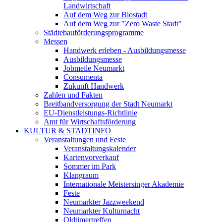
Landwirtschaft
Auf dem Weg zur Biostadt
Auf dem Weg zur "Zero Waste Stadt"
Städtebauförderungsprogramme
Messen
Handwerk erleben - Ausbildungsmesse
Ausbildungsmesse
Jobmeile Neumarkt
Consumenta
Zukunft Handwerk
Zahlen und Fakten
Breitbandversorgung der Stadt Neumarkt
EU-Dienstleistungs-Richtlinie
Amt für Wirtschaftsförderung
KULTUR & STADTINFO
Veranstaltungen und Feste
Veranstaltungskalender
Kartenvorverkauf
Sommer im Park
Klangraum
Internationale Meistersinger Akademie
Feste
Neumarkter Jazzweekend
Neumarkter Kulturnacht
Oldtimertreffen