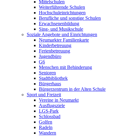
Mittelschulen
Weiterführende Schulen
Hochschuleinrichtungen
Berufliche und sonstige Schulen
Erwachsenenbildung
Sing- und Musikschule
Soziale Angebote und Einrichtungen
Neumarkter Familienkarte
Kinderbetreuung
Ferienbetreuung
Jugendbüro
G6
Menschen mit Behinderung
Senioren
Stadtbibliothek
Bürgerhaus
Bürgerzentrum in der Alten Schule
Sport und Freizeit
Vereine in Neumarkt
Ausflugsziele
LGS-Park
Schlossbad
Golfen
Radeln
Wandern