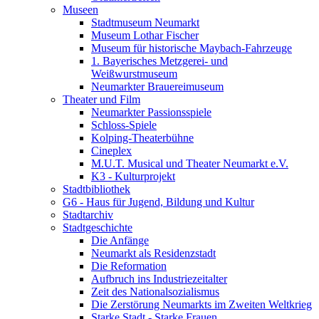
Museen
Stadtmuseum Neumarkt
Museum Lothar Fischer
Museum für historische Maybach-Fahrzeuge
1. Bayerisches Metzgerei- und
Weißwurstmuseum
Neumarkter Brauereimuseum
Theater und Film
Neumarkter Passionsspiele
Schloss-Spiele
Kolping-Theaterbühne
Cineplex
M.U.T. Musical und Theater Neumarkt e.V.
K3 - Kulturprojekt
Stadtbibliothek
G6 - Haus für Jugend, Bildung und Kultur
Stadtarchiv
Stadtgeschichte
Die Anfänge
Neumarkt als Residenzstadt
Die Reformation
Aufbruch ins Industriezeitalter
Zeit des Nationalsozialismus
Die Zerstörung Neumarkts im Zweiten Weltkrieg
Starke Stadt - Starke Frauen