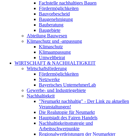
Fachstelle nachhaltiges Bauen
Fördermöglichkeiten
Bauvorbescheid
Baugenehmigung
Bauberatung
Baugebiete
Abteilung Bauwesen
Klimaschutz und -anpassung
Klimaschutz
Klimaanpassung
Umweltbeirat
WIRTSCHAFT & NACHHALTIGKEIT
Wirtschaftsförderung
Fördermöglichkeiten
Netzwerke
Bayerisches UnternehmerLab
Gewerbe- und Industriegebiete
Nachhaltigkeit
"Neumarkt nachhaltig" - Der Link zu aktuellen
Veranstaltungen!
Die Realutopie für Neumarkt
Hauptstadt des Fairen Handels
Nachhaltigkeitsstrategie und
Arbeitsschwerpunkte
Regionalwertleistungen der Neumarkter