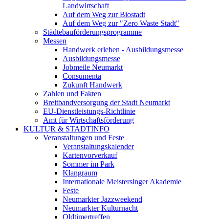
Landwirtschaft
Auf dem Weg zur Biostadt
Auf dem Weg zur "Zero Waste Stadt"
Städtebauförderungsprogramme
Messen
Handwerk erleben - Ausbildungsmesse
Ausbildungsmesse
Jobmeile Neumarkt
Consumenta
Zukunft Handwerk
Zahlen und Fakten
Breitbandversorgung der Stadt Neumarkt
EU-Dienstleistungs-Richtlinie
Amt für Wirtschaftsförderung
KULTUR & STADTINFO
Veranstaltungen und Feste
Veranstaltungskalender
Kartenvorverkauf
Sommer im Park
Klangraum
Internationale Meistersinger Akademie
Feste
Neumarkter Jazzweekend
Neumarkter Kulturnacht
Oldtimertreffen