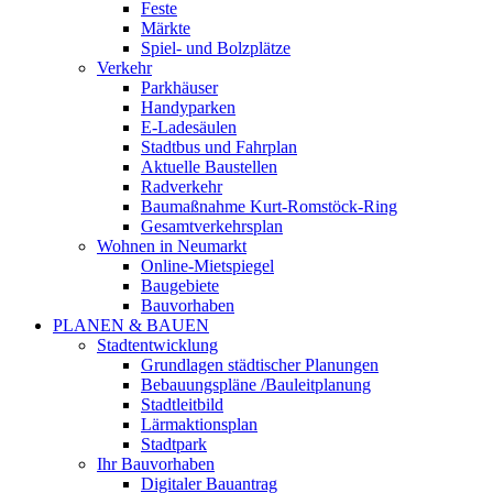
Feste
Märkte
Spiel- und Bolzplätze
Verkehr
Parkhäuser
Handyparken
E-Ladesäulen
Stadtbus und Fahrplan
Aktuelle Baustellen
Radverkehr
Baumaßnahme Kurt-Romstöck-Ring
Gesamtverkehrsplan
Wohnen in Neumarkt
Online-Mietspiegel
Baugebiete
Bauvorhaben
PLANEN & BAUEN
Stadtentwicklung
Grundlagen städtischer Planungen
Bebauungspläne /Bauleitplanung
Stadtleitbild
Lärmaktionsplan
Stadtpark
Ihr Bauvorhaben
Digitaler Bauantrag