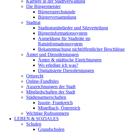
Karriere in der Stadtverwaltung
Die Bürgermeister
Bürgersprechstunde
Bürgerversammlung
Stadtrat
Stadtratsmitglieder und Sitzverteilung
Bürgerinformationssystem
Anmeldung für Stadträte im
Ratsinformationssystem
Bekanntmachung nichtöffentlicher Beschlüsse
Ämter und Dienstleistungen
Ämter & städtische Einrichtungen
Wo erledige ich was?
Digitalisierte Dienstleistungen
Ortsrecht
Online-Fundbüro
Auszeichnungen der Stadt
Mitgliedschaften der Stadt
Städtepartnerschaften
Issoire, Frankreich
Mistelbach, Österreich
Wichtige Rufnummern
LEBEN & SOZIALES
Schulen
Grundschulen