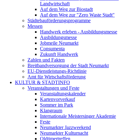
Landwirtschaft
Auf dem Weg zur Biostadt
Auf dem Weg zur "Zero Waste Stadt"
Städtebauförderungsprogramme
Messen
Handwerk erleben - Ausbildungsmesse
Ausbildungsmesse
Jobmeile Neumarkt
Consumenta
Zukunft Handwerk
Zahlen und Fakten
Breitbandversorgung der Stadt Neumarkt
EU-Dienstleistungs-Richtlinie
Amt für Wirtschaftsförderung
KULTUR & STADTINFO
Veranstaltungen und Feste
Veranstaltungskalender
Kartenvorverkauf
Sommer im Park
Klangraum
Internationale Meistersinger Akademie
Feste
Neumarkter Jazzweekend
Neumarkter Kulturnacht
Oldtimertreffen