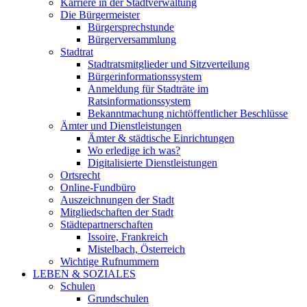
Karriere in der Stadtverwaltung
Die Bürgermeister
Bürgersprechstunde
Bürgerversammlung
Stadtrat
Stadtratsmitglieder und Sitzverteilung
Bürgerinformationssystem
Anmeldung für Stadträte im
Ratsinformationssystem
Bekanntmachung nichtöffentlicher Beschlüsse
Ämter und Dienstleistungen
Ämter & städtische Einrichtungen
Wo erledige ich was?
Digitalisierte Dienstleistungen
Ortsrecht
Online-Fundbüro
Auszeichnungen der Stadt
Mitgliedschaften der Stadt
Städtepartnerschaften
Issoire, Frankreich
Mistelbach, Österreich
Wichtige Rufnummern
LEBEN & SOZIALES
Schulen
Grundschulen