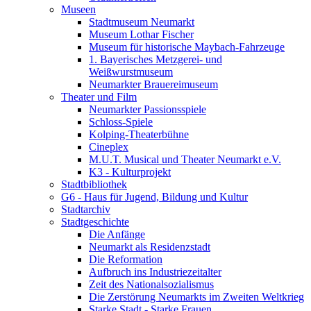
Museen
Stadtmuseum Neumarkt
Museum Lothar Fischer
Museum für historische Maybach-Fahrzeuge
1. Bayerisches Metzgerei- und
Weißwurstmuseum
Neumarkter Brauereimuseum
Theater und Film
Neumarkter Passionsspiele
Schloss-Spiele
Kolping-Theaterbühne
Cineplex
M.U.T. Musical und Theater Neumarkt e.V.
K3 - Kulturprojekt
Stadtbibliothek
G6 - Haus für Jugend, Bildung und Kultur
Stadtarchiv
Stadtgeschichte
Die Anfänge
Neumarkt als Residenzstadt
Die Reformation
Aufbruch ins Industriezeitalter
Zeit des Nationalsozialismus
Die Zerstörung Neumarkts im Zweiten Weltkrieg
Starke Stadt - Starke Frauen