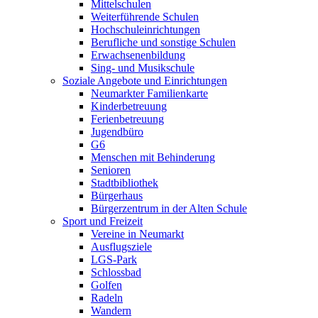
Mittelschulen
Weiterführende Schulen
Hochschuleinrichtungen
Berufliche und sonstige Schulen
Erwachsenenbildung
Sing- und Musikschule
Soziale Angebote und Einrichtungen
Neumarkter Familienkarte
Kinderbetreuung
Ferienbetreuung
Jugendbüro
G6
Menschen mit Behinderung
Senioren
Stadtbibliothek
Bürgerhaus
Bürgerzentrum in der Alten Schule
Sport und Freizeit
Vereine in Neumarkt
Ausflugsziele
LGS-Park
Schlossbad
Golfen
Radeln
Wandern