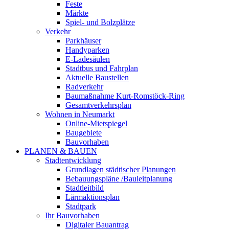
Feste
Märkte
Spiel- und Bolzplätze
Verkehr
Parkhäuser
Handyparken
E-Ladesäulen
Stadtbus und Fahrplan
Aktuelle Baustellen
Radverkehr
Baumaßnahme Kurt-Romstöck-Ring
Gesamtverkehrsplan
Wohnen in Neumarkt
Online-Mietspiegel
Baugebiete
Bauvorhaben
PLANEN & BAUEN
Stadtentwicklung
Grundlagen städtischer Planungen
Bebauungspläne /Bauleitplanung
Stadtleitbild
Lärmaktionsplan
Stadtpark
Ihr Bauvorhaben
Digitaler Bauantrag