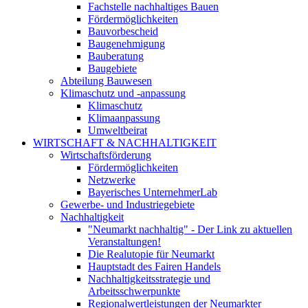
Fachstelle nachhaltiges Bauen
Fördermöglichkeiten
Bauvorbescheid
Baugenehmigung
Bauberatung
Baugebiete
Abteilung Bauwesen
Klimaschutz und -anpassung
Klimaschutz
Klimaanpassung
Umweltbeirat
WIRTSCHAFT & NACHHALTIGKEIT
Wirtschaftsförderung
Fördermöglichkeiten
Netzwerke
Bayerisches UnternehmerLab
Gewerbe- und Industriegebiete
Nachhaltigkeit
"Neumarkt nachhaltig" - Der Link zu aktuellen
Veranstaltungen!
Die Realutopie für Neumarkt
Hauptstadt des Fairen Handels
Nachhaltigkeitsstrategie und
Arbeitsschwerpunkte
Regionalwertleistungen der Neumarkter