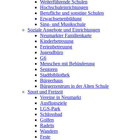
Weiterführende Schulen
Hochschuleinrichtungen
Berufliche und sonstige Schulen
Erwachsenenbildung
Sing- und Musikschule
Soziale Angebote und Einrichtungen
Neumarkter Familienkarte
Kinderbetreuung
Ferienbetreuung
Jugendbüro
G6
Menschen mit Behinderung
Senioren
Stadtbibliothek
Bürgerhaus
Bürgerzentrum in der Alten Schule
Sport und Freizeit
Vereine in Neumarkt
Ausflugsziele
LGS-Park
Schlossbad
Golfen
Radeln
Wandern
Feste