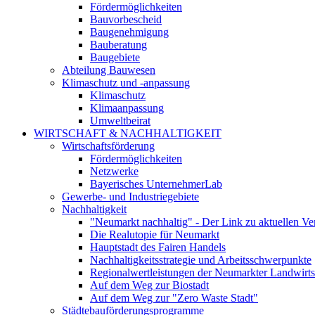
Fördermöglichkeiten
Bauvorbescheid
Baugenehmigung
Bauberatung
Baugebiete
Abteilung Bauwesen
Klimaschutz und -anpassung
Klimaschutz
Klimaanpassung
Umweltbeirat
WIRTSCHAFT & NACHHALTIGKEIT
Wirtschaftsförderung
Fördermöglichkeiten
Netzwerke
Bayerisches UnternehmerLab
Gewerbe- und Industriegebiete
Nachhaltigkeit
"Neumarkt nachhaltig" - Der Link zu aktuellen Ve
Die Realutopie für Neumarkt
Hauptstadt des Fairen Handels
Nachhaltigkeitsstrategie und Arbeitsschwerpunkte
Regionalwertleistungen der Neumarkter Landwirts
Auf dem Weg zur Biostadt
Auf dem Weg zur "Zero Waste Stadt"
Städtebauförderungsprogramme