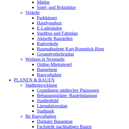
Märkte
Spiel- und Bolzplätze
Verkehr
Parkhäuser
Handyparken
E-Ladesäulen
Stadtbus und Fahrplan
Aktuelle Baustellen
Radverkehr
Baumaßnahme Kurt-Romstöck-Ring
Gesamtverkehrsplan
Wohnen in Neumarkt
Online-Mietspiegel
Baugebiete
Bauvorhaben
PLANEN & BAUEN
Stadtentwicklung
Grundlagen städtischer Planungen
Bebauungspläne /Bauleitplanung
Stadtleitbild
Lärmaktionsplan
Stadtpark
Ihr Bauvorhaben
Digitaler Bauantrag
Fachstelle nachhaltiges Bauen