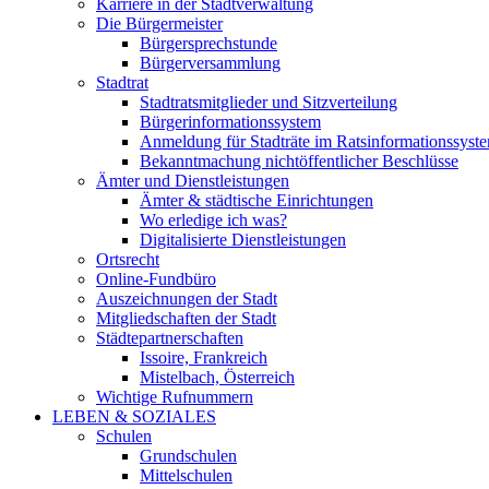
Karriere in der Stadtverwaltung
Die Bürgermeister
Bürgersprechstunde
Bürgerversammlung
Stadtrat
Stadtratsmitglieder und Sitzverteilung
Bürgerinformationssystem
Anmeldung für Stadträte im Ratsinformationssyst
Bekanntmachung nichtöffentlicher Beschlüsse
Ämter und Dienstleistungen
Ämter & städtische Einrichtungen
Wo erledige ich was?
Digitalisierte Dienstleistungen
Ortsrecht
Online-Fundbüro
Auszeichnungen der Stadt
Mitgliedschaften der Stadt
Städtepartnerschaften
Issoire, Frankreich
Mistelbach, Österreich
Wichtige Rufnummern
LEBEN & SOZIALES
Schulen
Grundschulen
Mittelschulen