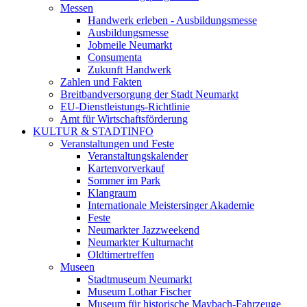
Messen
Handwerk erleben - Ausbildungsmesse
Ausbildungsmesse
Jobmeile Neumarkt
Consumenta
Zukunft Handwerk
Zahlen und Fakten
Breitbandversorgung der Stadt Neumarkt
EU-Dienstleistungs-Richtlinie
Amt für Wirtschaftsförderung
KULTUR & STADTINFO
Veranstaltungen und Feste
Veranstaltungskalender
Kartenvorverkauf
Sommer im Park
Klangraum
Internationale Meistersinger Akademie
Feste
Neumarkter Jazzweekend
Neumarkter Kulturnacht
Oldtimertreffen
Museen
Stadtmuseum Neumarkt
Museum Lothar Fischer
Museum für historische Maybach-Fahrzeuge