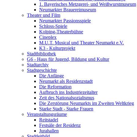
1. Bayerisches Metzgerei- und Weißwurstmuseum
Neumarkter Brauereimuseum
Theater und Film
Neumarkter Passionsspiele
Schloss-Spiele
Kolping-Theaterbühne
Cineplex
M.U.T. Musical und Theater Neumarkt e.V.
K3 - Kulturprojekt
Stadtbibliothek
G6 - Haus für Jugend, Bildung und Kultur
Stadtarchiv
Stadtgeschichte
Die Anfänge
Neumarkt als Residenzstadt
Die Reformation
Aufbruch ins Industriezeitalter
Zeit des Nationalsozialismus
Die Zerstörung Neumarkts im Zweiten Weltkrieg
Starke Stadt - Starke Frauen
Veranstaltungsräume
Reitstadel
Festsäle der Residenz
Jurahallen
Stadtleitbild