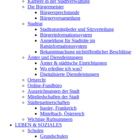
Karriere in der Stadtverwaltung
Die Bürgermeister
Bürgersprechstunde
Bürgerversammlung
Stadtrat
Stadtratsmitglieder und Sitzverteilung
Bürgerinformationssystem
Anmeldung für Stadträte im
Ratsinformationssystem
Bekanntmachung nichtöffentlicher Beschlüsse
Ämter und Dienstleistungen
Ämter & städtische Einrichtungen
Wo erledige ich was?
Digitalisierte Dienstleistungen
Ortsrecht
Online-Fundbüro
Auszeichnungen der Stadt
Mitgliedschaften der Stadt
Städtepartnerschaften
Issoire, Frankreich
Mistelbach, Österreich
Wichtige Rufnummern
LEBEN & SOZIALES
Schulen
Grundschulen