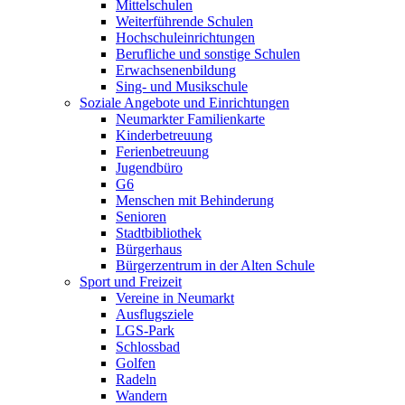
Mittelschulen
Weiterführende Schulen
Hochschuleinrichtungen
Berufliche und sonstige Schulen
Erwachsenenbildung
Sing- und Musikschule
Soziale Angebote und Einrichtungen
Neumarkter Familienkarte
Kinderbetreuung
Ferienbetreuung
Jugendbüro
G6
Menschen mit Behinderung
Senioren
Stadtbibliothek
Bürgerhaus
Bürgerzentrum in der Alten Schule
Sport und Freizeit
Vereine in Neumarkt
Ausflugsziele
LGS-Park
Schlossbad
Golfen
Radeln
Wandern