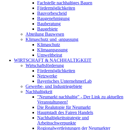
Fachstelle nachhaltiges Bauen
Fördermöglichkeiten
Bauvorbescheid
Baugenehmigung
Bauberatung
Baugebiete
Abteilung Bauwesen
Klimaschutz und -anpassung
Klimaschutz
Klimaanpassung
Umweltbeirat
WIRTSCHAFT & NACHHALTIGKEIT
Wirtschaftsförderung
Fördermöglichkeiten
Netzwerke
Bayerisches UnternehmerLab
Gewerbe- und Industriegebiete
Nachhaltigkeit
"Neumarkt nachhaltig" - Der Link zu aktuellen
Veranstaltungen!
Die Realutopie für Neumarkt
Hauptstadt des Fairen Handels
Nachhaltigkeitsstrategie und
Arbeitsschwerpunkte
Regionalwertleistungen der Neumarkter