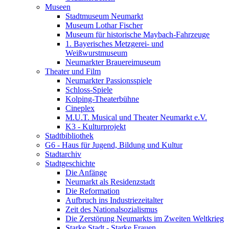
Museen
Stadtmuseum Neumarkt
Museum Lothar Fischer
Museum für historische Maybach-Fahrzeuge
1. Bayerisches Metzgerei- und
Weißwurstmuseum
Neumarkter Brauereimuseum
Theater und Film
Neumarkter Passionsspiele
Schloss-Spiele
Kolping-Theaterbühne
Cineplex
M.U.T. Musical und Theater Neumarkt e.V.
K3 - Kulturprojekt
Stadtbibliothek
G6 - Haus für Jugend, Bildung und Kultur
Stadtarchiv
Stadtgeschichte
Die Anfänge
Neumarkt als Residenzstadt
Die Reformation
Aufbruch ins Industriezeitalter
Zeit des Nationalsozialismus
Die Zerstörung Neumarkts im Zweiten Weltkrieg
Starke Stadt - Starke Frauen