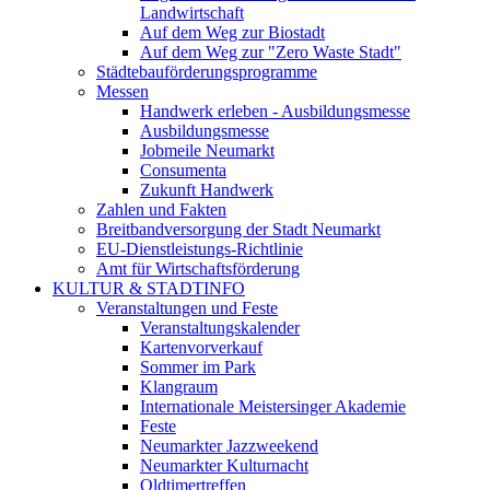
Landwirtschaft
Auf dem Weg zur Biostadt
Auf dem Weg zur "Zero Waste Stadt"
Städtebauförderungsprogramme
Messen
Handwerk erleben - Ausbildungsmesse
Ausbildungsmesse
Jobmeile Neumarkt
Consumenta
Zukunft Handwerk
Zahlen und Fakten
Breitbandversorgung der Stadt Neumarkt
EU-Dienstleistungs-Richtlinie
Amt für Wirtschaftsförderung
KULTUR & STADTINFO
Veranstaltungen und Feste
Veranstaltungskalender
Kartenvorverkauf
Sommer im Park
Klangraum
Internationale Meistersinger Akademie
Feste
Neumarkter Jazzweekend
Neumarkter Kulturnacht
Oldtimertreffen