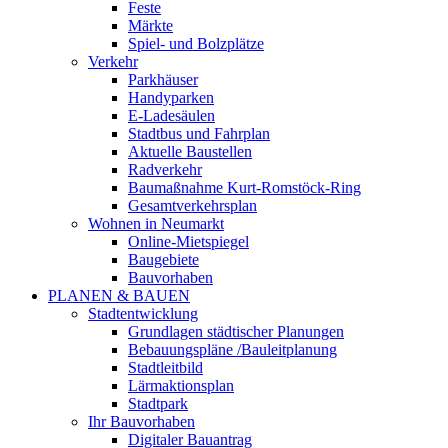
Feste
Märkte
Spiel- und Bolzplätze
Verkehr
Parkhäuser
Handyparken
E-Ladesäulen
Stadtbus und Fahrplan
Aktuelle Baustellen
Radverkehr
Baumaßnahme Kurt-Romstöck-Ring
Gesamtverkehrsplan
Wohnen in Neumarkt
Online-Mietspiegel
Baugebiete
Bauvorhaben
PLANEN & BAUEN
Stadtentwicklung
Grundlagen städtischer Planungen
Bebauungspläne /Bauleitplanung
Stadtleitbild
Lärmaktionsplan
Stadtpark
Ihr Bauvorhaben
Digitaler Bauantrag