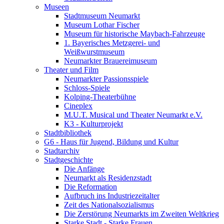
Museen
Stadtmuseum Neumarkt
Museum Lothar Fischer
Museum für historische Maybach-Fahrzeuge
1. Bayerisches Metzgerei- und
Weißwurstmuseum
Neumarkter Brauereimuseum
Theater und Film
Neumarkter Passionsspiele
Schloss-Spiele
Kolping-Theaterbühne
Cineplex
M.U.T. Musical und Theater Neumarkt e.V.
K3 - Kulturprojekt
Stadtbibliothek
G6 - Haus für Jugend, Bildung und Kultur
Stadtarchiv
Stadtgeschichte
Die Anfänge
Neumarkt als Residenzstadt
Die Reformation
Aufbruch ins Industriezeitalter
Zeit des Nationalsozialismus
Die Zerstörung Neumarkts im Zweiten Weltkrieg
Starke Stadt - Starke Frauen