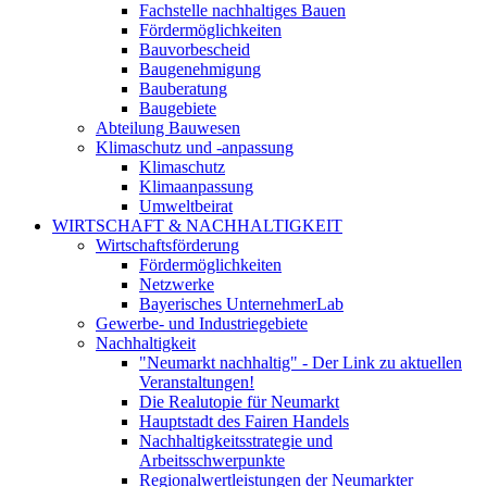
Fachstelle nachhaltiges Bauen
Fördermöglichkeiten
Bauvorbescheid
Baugenehmigung
Bauberatung
Baugebiete
Abteilung Bauwesen
Klimaschutz und -anpassung
Klimaschutz
Klimaanpassung
Umweltbeirat
WIRTSCHAFT & NACHHALTIGKEIT
Wirtschaftsförderung
Fördermöglichkeiten
Netzwerke
Bayerisches UnternehmerLab
Gewerbe- und Industriegebiete
Nachhaltigkeit
"Neumarkt nachhaltig" - Der Link zu aktuellen
Veranstaltungen!
Die Realutopie für Neumarkt
Hauptstadt des Fairen Handels
Nachhaltigkeitsstrategie und
Arbeitsschwerpunkte
Regionalwertleistungen der Neumarkter