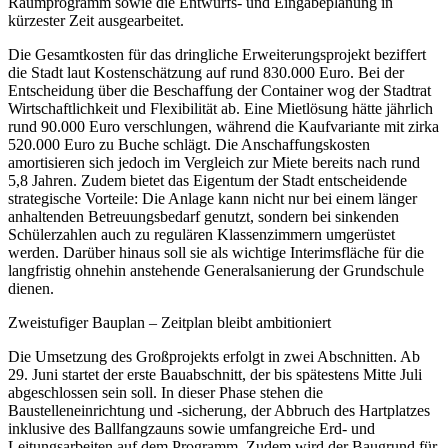
Raumprogramm sowie die Entwurfs- und Eingabeplanung in
kürzester Zeit ausgearbeitet.
Die Gesamtkosten für das dringliche Erweiterungsprojekt beziffert
die Stadt laut Kostenschätzung auf rund 830.000 Euro. Bei der
Entscheidung über die Beschaffung der Container wog der Stadtrat
Wirtschaftlichkeit und Flexibilität ab. Eine Mietlösung hätte jährlich
rund 90.000 Euro verschlungen, während die Kaufvariante mit zirka
520.000 Euro zu Buche schlägt. Die Anschaffungskosten
amortisieren sich jedoch im Vergleich zur Miete bereits nach rund
5,8 Jahren. Zudem bietet das Eigentum der Stadt entscheidende
strategische Vorteile: Die Anlage kann nicht nur bei einem länger
anhaltenden Betreuungsbedarf genutzt, sondern bei sinkenden
Schülerzahlen auch zu regulären Klassenzimmern umgerüstet
werden. Darüber hinaus soll sie als wichtige Interimsfläche für die
langfristig ohnehin anstehende Generalsanierung der Grundschule
dienen.
Zweistufiger Bauplan – Zeitplan bleibt ambitioniert
Die Umsetzung des Großprojekts erfolgt in zwei Abschnitten. Ab
29. Juni startet der erste Bauabschnitt, der bis spätestens Mitte Juli
abgeschlossen sein soll. In dieser Phase stehen die
Baustelleneinrichtung und -sicherung, der Abbruch des Hartplatzes
inklusive des Ballfangzauns sowie umfangreiche Erd- und
Leitungsarbeiten auf dem Programm. Zudem wird der Baugrund für