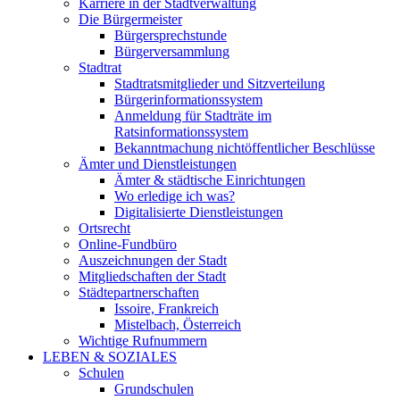
Karriere in der Stadtverwaltung
Die Bürgermeister
Bürgersprechstunde
Bürgerversammlung
Stadtrat
Stadtratsmitglieder und Sitzverteilung
Bürgerinformationssystem
Anmeldung für Stadträte im
Ratsinformationssystem
Bekanntmachung nichtöffentlicher Beschlüsse
Ämter und Dienstleistungen
Ämter & städtische Einrichtungen
Wo erledige ich was?
Digitalisierte Dienstleistungen
Ortsrecht
Online-Fundbüro
Auszeichnungen der Stadt
Mitgliedschaften der Stadt
Städtepartnerschaften
Issoire, Frankreich
Mistelbach, Österreich
Wichtige Rufnummern
LEBEN & SOZIALES
Schulen
Grundschulen