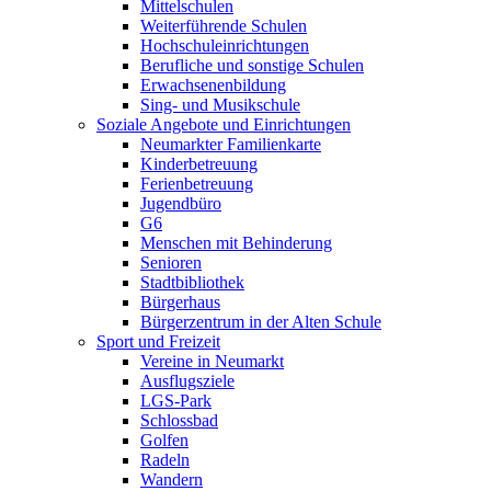
Mittelschulen
Weiterführende Schulen
Hochschuleinrichtungen
Berufliche und sonstige Schulen
Erwachsenenbildung
Sing- und Musikschule
Soziale Angebote und Einrichtungen
Neumarkter Familienkarte
Kinderbetreuung
Ferienbetreuung
Jugendbüro
G6
Menschen mit Behinderung
Senioren
Stadtbibliothek
Bürgerhaus
Bürgerzentrum in der Alten Schule
Sport und Freizeit
Vereine in Neumarkt
Ausflugsziele
LGS-Park
Schlossbad
Golfen
Radeln
Wandern