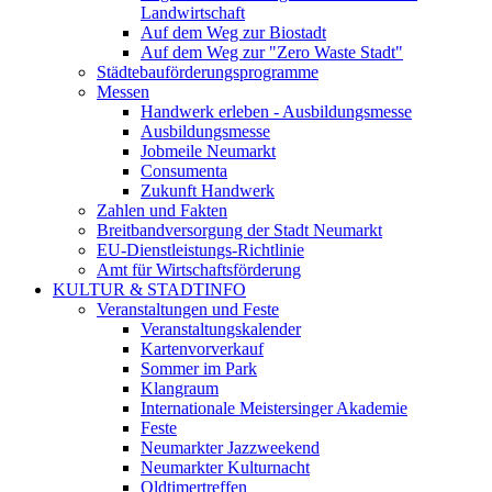
Landwirtschaft
Auf dem Weg zur Biostadt
Auf dem Weg zur "Zero Waste Stadt"
Städtebauförderungsprogramme
Messen
Handwerk erleben - Ausbildungsmesse
Ausbildungsmesse
Jobmeile Neumarkt
Consumenta
Zukunft Handwerk
Zahlen und Fakten
Breitbandversorgung der Stadt Neumarkt
EU-Dienstleistungs-Richtlinie
Amt für Wirtschaftsförderung
KULTUR & STADTINFO
Veranstaltungen und Feste
Veranstaltungskalender
Kartenvorverkauf
Sommer im Park
Klangraum
Internationale Meistersinger Akademie
Feste
Neumarkter Jazzweekend
Neumarkter Kulturnacht
Oldtimertreffen