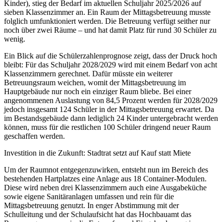
Kinder), stieg der Bedarf im aktuellen Schuljahr 2025/2026 auf
sieben Klassenzimmer an. Ein Raum der Mittagsbetreuung musste
folglich umfunktioniert werden. Die Betreuung verfügt seither nur
noch über zwei Räume – und hat damit Platz für rund 30 Schüler zu
wenig.
Ein Blick auf die Schülerzahlenprognose zeigt, dass der Druck hoch
bleibt: Für das Schuljahr 2028/2029 wird mit einem Bedarf von acht
Klassenzimmern gerechnet. Dafür müsste ein weiterer
Betreuungsraum weichen, womit der Mittagsbetreuung im
Hauptgebäude nur noch ein einziger Raum bliebe. Bei einer
angenommenen Auslastung von 84,5 Prozent werden für 2028/2029
jedoch insgesamt 124 Schüler in der Mittagsbetreuung erwartet. Da
im Bestandsgebäude dann lediglich 24 Kinder untergebracht werden
können, muss für die restlichen 100 Schüler dringend neuer Raum
geschaffen werden.
Investition in die Zukunft: Stadtrat setzt auf Kauf statt Miete
Um der Raumnot entgegenzuwirken, entsteht nun im Bereich des
bestehenden Hartplatzes eine Anlage aus 18 Container-Modulen.
Diese wird neben drei Klassenzimmern auch eine Ausgabeküche
sowie eigene Sanitäranlagen umfassen und rein für die
Mittagsbetreuung genutzt. In enger Abstimmung mit der
Schulleitung und der Schulaufsicht hat das Hochbauamt das