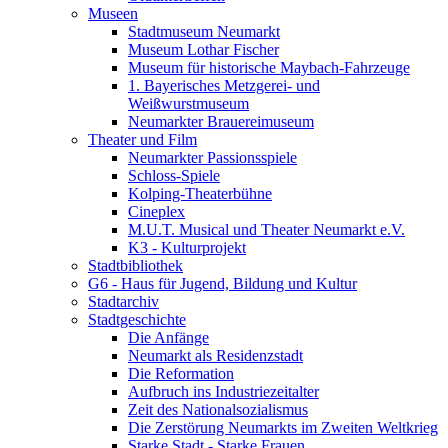
Museen
Stadtmuseum Neumarkt
Museum Lothar Fischer
Museum für historische Maybach-Fahrzeuge
1. Bayerisches Metzgerei- und
Weißwurstmuseum
Neumarkter Brauereimuseum
Theater und Film
Neumarkter Passionsspiele
Schloss-Spiele
Kolping-Theaterbühne
Cineplex
M.U.T. Musical und Theater Neumarkt e.V.
K3 - Kulturprojekt
Stadtbibliothek
G6 - Haus für Jugend, Bildung und Kultur
Stadtarchiv
Stadtgeschichte
Die Anfänge
Neumarkt als Residenzstadt
Die Reformation
Aufbruch ins Industriezeitalter
Zeit des Nationalsozialismus
Die Zerstörung Neumarkts im Zweiten Weltkrieg
Starke Stadt - Starke Frauen