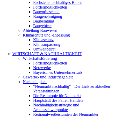
Fachstelle nachhaltiges Bauen
Fördermöglichkeiten
Bauvorbescheid
Baugenehmigung
Bauberatung
Baugebiete
Abteilung Bauwesen
Klimaschutz und -anpassung
Klimaschutz
Klimaanpassung
Umweltbeirat
WIRTSCHAFT & NACHHALTIGKEIT
Wirtschaftsförderung
Fördermöglichkeiten
Netzwerke
Bayerisches UnternehmerLab
Gewerbe- und Industriegebiete
Nachhaltigkeit
"Neumarkt nachhaltig" - Der Link zu aktuellen
Veranstaltungen!
Die Realutopie für Neumarkt
Hauptstadt des Fairen Handels
Nachhaltigkeitsstrategie und
Arbeitsschwerpunkte
Regionalwertleistungen der Neumarkter