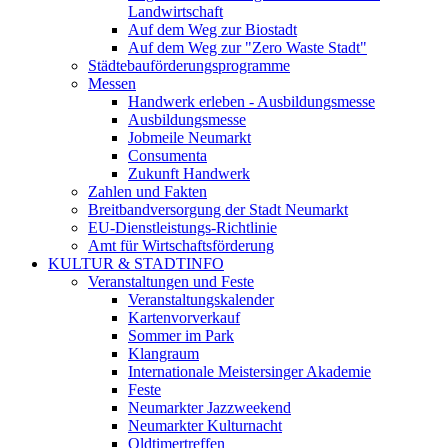
Landwirtschaft
Auf dem Weg zur Biostadt
Auf dem Weg zur "Zero Waste Stadt"
Städtebauförderungsprogramme
Messen
Handwerk erleben - Ausbildungsmesse
Ausbildungsmesse
Jobmeile Neumarkt
Consumenta
Zukunft Handwerk
Zahlen und Fakten
Breitbandversorgung der Stadt Neumarkt
EU-Dienstleistungs-Richtlinie
Amt für Wirtschaftsförderung
KULTUR & STADTINFO
Veranstaltungen und Feste
Veranstaltungskalender
Kartenvorverkauf
Sommer im Park
Klangraum
Internationale Meistersinger Akademie
Feste
Neumarkter Jazzweekend
Neumarkter Kulturnacht
Oldtimertreffen