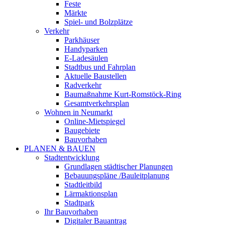
Feste
Märkte
Spiel- und Bolzplätze
Verkehr
Parkhäuser
Handyparken
E-Ladesäulen
Stadtbus und Fahrplan
Aktuelle Baustellen
Radverkehr
Baumaßnahme Kurt-Romstöck-Ring
Gesamtverkehrsplan
Wohnen in Neumarkt
Online-Mietspiegel
Baugebiete
Bauvorhaben
PLANEN & BAUEN
Stadtentwicklung
Grundlagen städtischer Planungen
Bebauungspläne /Bauleitplanung
Stadtleitbild
Lärmaktionsplan
Stadtpark
Ihr Bauvorhaben
Digitaler Bauantrag