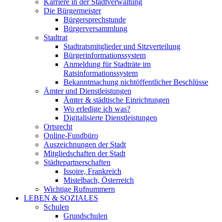
Karriere in der Stadtverwaltung
Die Bürgermeister
Bürgersprechstunde
Bürgerversammlung
Stadtrat
Stadtratsmitglieder und Sitzverteilung
Bürgerinformationssystem
Anmeldung für Stadträte im
Ratsinformationssystem
Bekanntmachung nichtöffentlicher Beschlüsse
Ämter und Dienstleistungen
Ämter & städtische Einrichtungen
Wo erledige ich was?
Digitalisierte Dienstleistungen
Ortsrecht
Online-Fundbüro
Auszeichnungen der Stadt
Mitgliedschaften der Stadt
Städtepartnerschaften
Issoire, Frankreich
Mistelbach, Österreich
Wichtige Rufnummern
LEBEN & SOZIALES
Schulen
Grundschulen