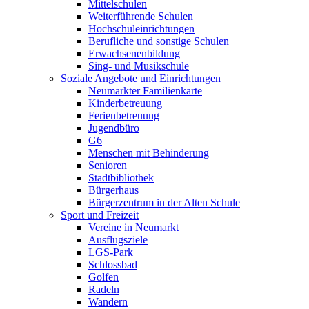
Mittelschulen
Weiterführende Schulen
Hochschuleinrichtungen
Berufliche und sonstige Schulen
Erwachsenenbildung
Sing- und Musikschule
Soziale Angebote und Einrichtungen
Neumarkter Familienkarte
Kinderbetreuung
Ferienbetreuung
Jugendbüro
G6
Menschen mit Behinderung
Senioren
Stadtbibliothek
Bürgerhaus
Bürgerzentrum in der Alten Schule
Sport und Freizeit
Vereine in Neumarkt
Ausflugsziele
LGS-Park
Schlossbad
Golfen
Radeln
Wandern