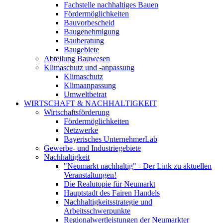
Fachstelle nachhaltiges Bauen
Fördermöglichkeiten
Bauvorbescheid
Baugenehmigung
Bauberatung
Baugebiete
Abteilung Bauwesen
Klimaschutz und -anpassung
Klimaschutz
Klimaanpassung
Umweltbeirat
WIRTSCHAFT & NACHHALTIGKEIT
Wirtschaftsförderung
Fördermöglichkeiten
Netzwerke
Bayerisches UnternehmerLab
Gewerbe- und Industriegebiete
Nachhaltigkeit
"Neumarkt nachhaltig" - Der Link zu aktuellen
Veranstaltungen!
Die Realutopie für Neumarkt
Hauptstadt des Fairen Handels
Nachhaltigkeitsstrategie und
Arbeitsschwerpunkte
Regionalwertleistungen der Neumarkter