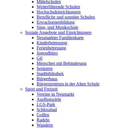
Mittelschulen
Weiterführende Schulen
Hochschuleinrichtungen
Berufliche und sonstige Schulen
Erwachsenenbildung
Sing- und Musikschule
Soziale Angebote und Einrichtungen
Neumarkter Familienkarte
Kinderbetreuung
Ferienbetreuung
Jugendbüro
G6
Menschen mit Behinderung
Senioren
Stadtbibliothek
Bürgerhaus
Bürgerzentrum in der Alten Schule
Sport und Freizeit
Vereine in Neumarkt
Ausflugsziele
LGS-Park
Schlossbad
Golfen
Radeln
Wandern