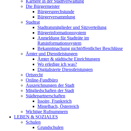
Karriere in der Stadtverwaltung
Die Bürgermeister
Bürgersprechstunde
Bürgerversammlung
Stadtrat
Stadtratsmitglieder und Sitzverteilung
Bürgerinformationssystem
Anmeldung für Stadträte im
Ratsinformationssystem
Bekanntmachung nichtöffentlicher Beschlüsse
Ämter und Dienstleistungen
Ämter & städtische Einrichtungen
Wo erledige ich was?
Digitalisierte Dienstleistungen
Ortsrecht
Online-Fundbüro
Auszeichnungen der Stadt
Mitgliedschaften der Stadt
Städtepartnerschaften
Issoire, Frankreich
Mistelbach, Österreich
Wichtige Rufnummern
LEBEN & SOZIALES
Schulen
Grundschulen