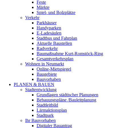
Feste
Märkte
Spiel- und Bolzplätze
Verkehr
Parkhäuser
Handyparken
E-Ladesäulen
Stadtbus und Fahrplan
Aktuelle Baustellen
Radverkehr
Baumaßnahme Kurt-Romstöck-Ring
Gesamtverkehrsplan
Wohnen in Neumarkt
Online-Mietspiegel
Baugebiete
Bauvorhaben
PLANEN & BAUEN
Stadtentwicklung
Grundlagen städtischer Planungen
Bebauungspläne /Bauleitplanung
Stadtleitbild
Lärmaktionsplan
Stadtpark
Ihr Bauvorhaben
Digitaler Bauantrag