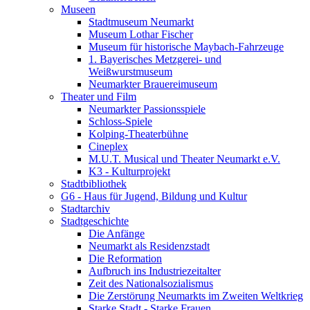
Museen
Stadtmuseum Neumarkt
Museum Lothar Fischer
Museum für historische Maybach-Fahrzeuge
1. Bayerisches Metzgerei- und
Weißwurstmuseum
Neumarkter Brauereimuseum
Theater und Film
Neumarkter Passionsspiele
Schloss-Spiele
Kolping-Theaterbühne
Cineplex
M.U.T. Musical und Theater Neumarkt e.V.
K3 - Kulturprojekt
Stadtbibliothek
G6 - Haus für Jugend, Bildung und Kultur
Stadtarchiv
Stadtgeschichte
Die Anfänge
Neumarkt als Residenzstadt
Die Reformation
Aufbruch ins Industriezeitalter
Zeit des Nationalsozialismus
Die Zerstörung Neumarkts im Zweiten Weltkrieg
Starke Stadt - Starke Frauen