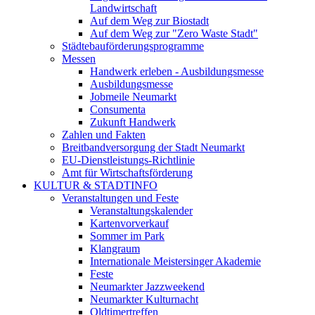
Landwirtschaft
Auf dem Weg zur Biostadt
Auf dem Weg zur "Zero Waste Stadt"
Städtebauförderungsprogramme
Messen
Handwerk erleben - Ausbildungsmesse
Ausbildungsmesse
Jobmeile Neumarkt
Consumenta
Zukunft Handwerk
Zahlen und Fakten
Breitbandversorgung der Stadt Neumarkt
EU-Dienstleistungs-Richtlinie
Amt für Wirtschaftsförderung
KULTUR & STADTINFO
Veranstaltungen und Feste
Veranstaltungskalender
Kartenvorverkauf
Sommer im Park
Klangraum
Internationale Meistersinger Akademie
Feste
Neumarkter Jazzweekend
Neumarkter Kulturnacht
Oldtimertreffen