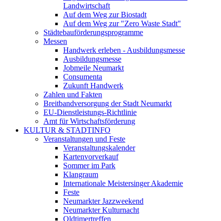
Landwirtschaft
Auf dem Weg zur Biostadt
Auf dem Weg zur "Zero Waste Stadt"
Städtebauförderungsprogramme
Messen
Handwerk erleben - Ausbildungsmesse
Ausbildungsmesse
Jobmeile Neumarkt
Consumenta
Zukunft Handwerk
Zahlen und Fakten
Breitbandversorgung der Stadt Neumarkt
EU-Dienstleistungs-Richtlinie
Amt für Wirtschaftsförderung
KULTUR & STADTINFO
Veranstaltungen und Feste
Veranstaltungskalender
Kartenvorverkauf
Sommer im Park
Klangraum
Internationale Meistersinger Akademie
Feste
Neumarkter Jazzweekend
Neumarkter Kulturnacht
Oldtimertreffen