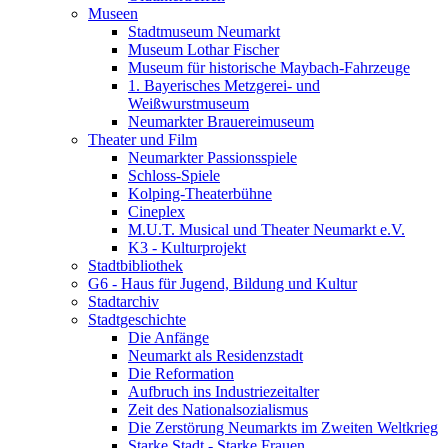
Museen
Stadtmuseum Neumarkt
Museum Lothar Fischer
Museum für historische Maybach-Fahrzeuge
1. Bayerisches Metzgerei- und
Weißwurstmuseum
Neumarkter Brauereimuseum
Theater und Film
Neumarkter Passionsspiele
Schloss-Spiele
Kolping-Theaterbühne
Cineplex
M.U.T. Musical und Theater Neumarkt e.V.
K3 - Kulturprojekt
Stadtbibliothek
G6 - Haus für Jugend, Bildung und Kultur
Stadtarchiv
Stadtgeschichte
Die Anfänge
Neumarkt als Residenzstadt
Die Reformation
Aufbruch ins Industriezeitalter
Zeit des Nationalsozialismus
Die Zerstörung Neumarkts im Zweiten Weltkrieg
Starke Stadt - Starke Frauen