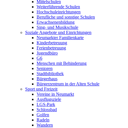
Mittelschulen
Weiterführende Schulen
Hochschuleinrichtungen
Berufliche und sonstige Schulen
Erwachsenenbildung
Sing- und Musikschule
Soziale Angebote und Einrichtungen
Neumarkter Familienkarte
Kinderbetreuung
Ferienbetreuung
Jugendbüro
G6
Menschen mit Behinderung
Senioren
Stadtbibliothek
Bürgerhaus
Bürgerzentrum in der Alten Schule
Sport und Freizeit
Vereine in Neumarkt
Ausflugsziele
LGS-Park
Schlossbad
Golfen
Radeln
Wandern