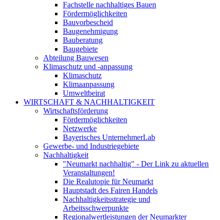
Fachstelle nachhaltiges Bauen
Fördermöglichkeiten
Bauvorbescheid
Baugenehmigung
Bauberatung
Baugebiete
Abteilung Bauwesen
Klimaschutz und -anpassung
Klimaschutz
Klimaanpassung
Umweltbeirat
WIRTSCHAFT & NACHHALTIGKEIT
Wirtschaftsförderung
Fördermöglichkeiten
Netzwerke
Bayerisches UnternehmerLab
Gewerbe- und Industriegebiete
Nachhaltigkeit
"Neumarkt nachhaltig" - Der Link zu aktuellen
Veranstaltungen!
Die Realutopie für Neumarkt
Hauptstadt des Fairen Handels
Nachhaltigkeitsstrategie und
Arbeitsschwerpunkte
Regionalwertleistungen der Neumarkter