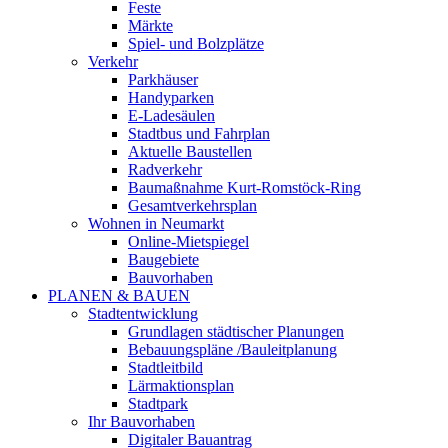
Feste
Märkte
Spiel- und Bolzplätze
Verkehr
Parkhäuser
Handyparken
E-Ladesäulen
Stadtbus und Fahrplan
Aktuelle Baustellen
Radverkehr
Baumaßnahme Kurt-Romstöck-Ring
Gesamtverkehrsplan
Wohnen in Neumarkt
Online-Mietspiegel
Baugebiete
Bauvorhaben
PLANEN & BAUEN
Stadtentwicklung
Grundlagen städtischer Planungen
Bebauungspläne /Bauleitplanung
Stadtleitbild
Lärmaktionsplan
Stadtpark
Ihr Bauvorhaben
Digitaler Bauantrag