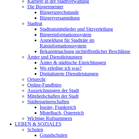
Karriere in der Stadtverwaltung
Die Bürgermeister
Bürgersprechstunde
Bürgerversammlung
Stadtrat
Stadtratsmitglieder und Sitzverteilung
Bürgerinformationssystem
Anmeldung für Stadträte im
Ratsinformationssystem
Bekanntmachung nichtöffentlicher Beschlüsse
Ämter und Dienstleistungen
Ämter & städtische Einrichtungen
Wo erledige ich was?
Digitalisierte Dienstleistungen
Ortsrecht
Online-Fundbüro
Auszeichnungen der Stadt
Mitgliedschaften der Stadt
Städtepartnerschaften
Issoire, Frankreich
Mistelbach, Österreich
Wichtige Rufnummern
LEBEN & SOZIALES
Schulen
Grundschulen