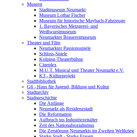
Museen
Stadtmuseum Neumarkt
Museum Lothar Fischer
Museum für historische Maybach-Fahrzeuge
1. Bayerisches Metzgerei- und
Weißwurstmuseum
Neumarkter Brauereimuseum
Theater und Film
Neumarkter Passionsspiele
Schloss-Spiele
Kolping-Theaterbühne
Cineplex
M.U.T. Musical und Theater Neumarkt e.V.
K3 - Kulturprojekt
Stadtbibliothek
G6 - Haus für Jugend, Bildung und Kultur
Stadtarchiv
Stadtgeschichte
Die Anfänge
Neumarkt als Residenzstadt
Die Reformation
Aufbruch ins Industriezeitalter
Zeit des Nationalsozialismus
Die Zerstörung Neumarkts im Zweiten Weltkrieg
Starke Stadt - Starke Frauen