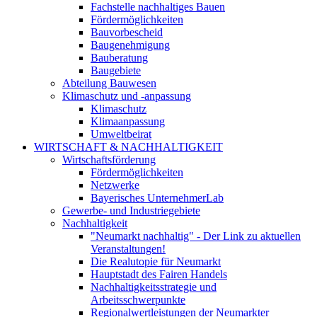
Fachstelle nachhaltiges Bauen
Fördermöglichkeiten
Bauvorbescheid
Baugenehmigung
Bauberatung
Baugebiete
Abteilung Bauwesen
Klimaschutz und -anpassung
Klimaschutz
Klimaanpassung
Umweltbeirat
WIRTSCHAFT & NACHHALTIGKEIT
Wirtschaftsförderung
Fördermöglichkeiten
Netzwerke
Bayerisches UnternehmerLab
Gewerbe- und Industriegebiete
Nachhaltigkeit
"Neumarkt nachhaltig" - Der Link zu aktuellen
Veranstaltungen!
Die Realutopie für Neumarkt
Hauptstadt des Fairen Handels
Nachhaltigkeitsstrategie und
Arbeitsschwerpunkte
Regionalwertleistungen der Neumarkter