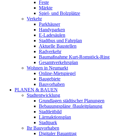
Feste
Märkte
Spiel- und Bolzplätze
Verkehr
Parkhäuser
Handyparken
E-Ladesäulen
Stadtbus und Fahrplan
Aktuelle Baustellen
Radverkehr
Baumaßnahme Kurt-Romstöck-Ring
Gesamtverkehrsplan
Wohnen in Neumarkt
Online-Mietspiegel
Baugebiete
Bauvorhaben
PLANEN & BAUEN
Stadtentwicklung
Grundlagen städtischer Planungen
Bebauungspläne /Bauleitplanung
Stadtleitbild
Lärmaktionsplan
Stadtpark
Ihr Bauvorhaben
Digitaler Bauantrag