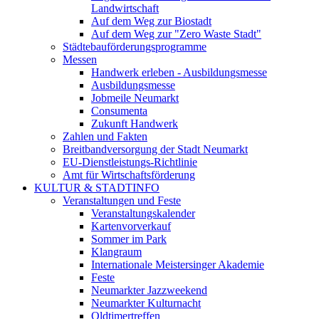
Landwirtschaft
Auf dem Weg zur Biostadt
Auf dem Weg zur "Zero Waste Stadt"
Städtebauförderungsprogramme
Messen
Handwerk erleben - Ausbildungsmesse
Ausbildungsmesse
Jobmeile Neumarkt
Consumenta
Zukunft Handwerk
Zahlen und Fakten
Breitbandversorgung der Stadt Neumarkt
EU-Dienstleistungs-Richtlinie
Amt für Wirtschaftsförderung
KULTUR & STADTINFO
Veranstaltungen und Feste
Veranstaltungskalender
Kartenvorverkauf
Sommer im Park
Klangraum
Internationale Meistersinger Akademie
Feste
Neumarkter Jazzweekend
Neumarkter Kulturnacht
Oldtimertreffen