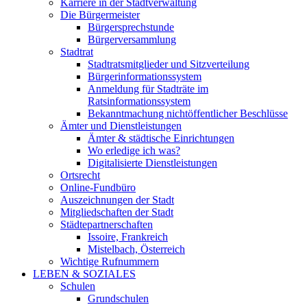
Karriere in der Stadtverwaltung
Die Bürgermeister
Bürgersprechstunde
Bürgerversammlung
Stadtrat
Stadtratsmitglieder und Sitzverteilung
Bürgerinformationssystem
Anmeldung für Stadträte im
Ratsinformationssystem
Bekanntmachung nichtöffentlicher Beschlüsse
Ämter und Dienstleistungen
Ämter & städtische Einrichtungen
Wo erledige ich was?
Digitalisierte Dienstleistungen
Ortsrecht
Online-Fundbüro
Auszeichnungen der Stadt
Mitgliedschaften der Stadt
Städtepartnerschaften
Issoire, Frankreich
Mistelbach, Österreich
Wichtige Rufnummern
LEBEN & SOZIALES
Schulen
Grundschulen