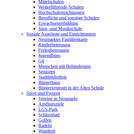
Mittelschulen
Weiterführende Schulen
Hochschuleinrichtungen
Berufliche und sonstige Schulen
Erwachsenenbildung
Sing- und Musikschule
Soziale Angebote und Einrichtungen
Neumarkter Familienkarte
Kinderbetreuung
Ferienbetreuung
Jugendbüro
G6
Menschen mit Behinderung
Senioren
Stadtbibliothek
Bürgerhaus
Bürgerzentrum in der Alten Schule
Sport und Freizeit
Vereine in Neumarkt
Ausflugsziele
LGS-Park
Schlossbad
Golfen
Radeln
Wandern