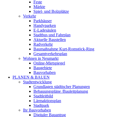
Feste
Märkte
Spiel- und Bolzplätze
Verkehr
Parkhäuser
Handyparken
E-Ladesäulen
Stadtbus und Fahrplan
Aktuelle Baustellen
Radverkehr
Baumaßnahme Kurt-Romstöck-Ring
Gesamtverkehrsplan
Wohnen in Neumarkt
Online-Mietspiegel
Baugebiete
Bauvorhaben
PLANEN & BAUEN
Stadtentwicklung
Grundlagen städtischer Planungen
Bebauungspläne /Bauleitplanung
Stadtleitbild
Lärmaktionsplan
Stadtpark
Ihr Bauvorhaben
Digitaler Bauantrag