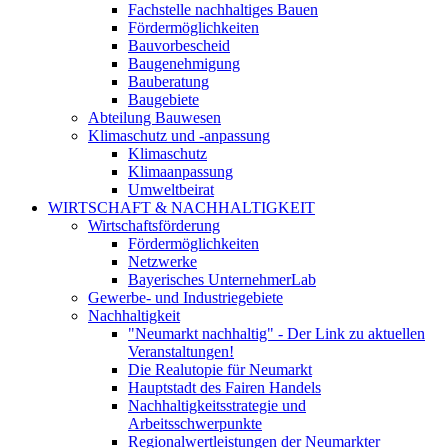
Fachstelle nachhaltiges Bauen
Fördermöglichkeiten
Bauvorbescheid
Baugenehmigung
Bauberatung
Baugebiete
Abteilung Bauwesen
Klimaschutz und -anpassung
Klimaschutz
Klimaanpassung
Umweltbeirat
WIRTSCHAFT & NACHHALTIGKEIT
Wirtschaftsförderung
Fördermöglichkeiten
Netzwerke
Bayerisches UnternehmerLab
Gewerbe- und Industriegebiete
Nachhaltigkeit
"Neumarkt nachhaltig" - Der Link zu aktuellen
Veranstaltungen!
Die Realutopie für Neumarkt
Hauptstadt des Fairen Handels
Nachhaltigkeitsstrategie und
Arbeitsschwerpunkte
Regionalwertleistungen der Neumarkter