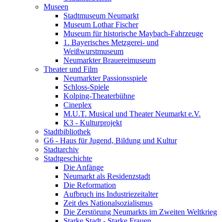
Museen
Stadtmuseum Neumarkt
Museum Lothar Fischer
Museum für historische Maybach-Fahrzeuge
1. Bayerisches Metzgerei- und
Weißwurstmuseum
Neumarkter Brauereimuseum
Theater und Film
Neumarkter Passionsspiele
Schloss-Spiele
Kolping-Theaterbühne
Cineplex
M.U.T. Musical und Theater Neumarkt e.V.
K3 - Kulturprojekt
Stadtbibliothek
G6 - Haus für Jugend, Bildung und Kultur
Stadtarchiv
Stadtgeschichte
Die Anfänge
Neumarkt als Residenzstadt
Die Reformation
Aufbruch ins Industriezeitalter
Zeit des Nationalsozialismus
Die Zerstörung Neumarkts im Zweiten Weltkrieg
Starke Stadt - Starke Frauen