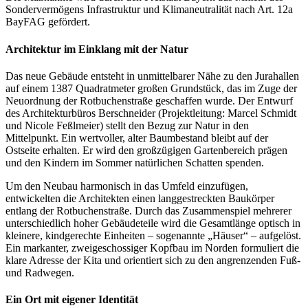
Sondervermögens Infrastruktur und Klimaneutralität nach Art. 12a
BayFAG gefördert.
Architektur im Einklang mit der Natur
Das neue Gebäude entsteht in unmittelbarer Nähe zu den Jurahallen
auf einem 1387 Quadratmeter großen Grundstück, das im Zuge der
Neuordnung der Rotbuchenstraße geschaffen wurde. Der Entwurf
des Architekturbüros Berschneider (Projektleitung: Marcel Schmidt
und Nicole Feßlmeier) stellt den Bezug zur Natur in den
Mittelpunkt. Ein wertvoller, alter Baumbestand bleibt auf der
Ostseite erhalten. Er wird den großzügigen Gartenbereich prägen
und den Kindern im Sommer natürlichen Schatten spenden.
Um den Neubau harmonisch in das Umfeld einzufügen,
entwickelten die Architekten einen langgestreckten Baukörper
entlang der Rotbuchenstraße. Durch das Zusammenspiel mehrerer
unterschiedlich hoher Gebäudeteile wird die Gesamtlänge optisch in
kleinere, kindgerechte Einheiten – sogenannte „Häuser“ – aufgelöst.
Ein markanter, zweigeschossiger Kopfbau im Norden formuliert die
klare Adresse der Kita und orientiert sich zu den angrenzenden Fuß-
und Radwegen.
Ein Ort mit eigener Identität