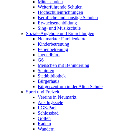
Mittelschulen
Weiterführende Schulen
Hochschuleinrichtungen
Berufliche und sonstige Schulen
Erwachsenenbildung
Sing- und Musikschule
Soziale Angebote und Einrichtungen
Neumarkter Familienkarte
Kinderbetreuung
Ferienbetreuung
Jugendbüro
G6
Menschen mit Behinderung
Senioren
Stadtbibliothek
Bürgerhaus
Bürgerzentrum in der Alten Schule
Sport und Freizeit
Vereine in Neumarkt
Ausflugsziele
LGS-Park
Schlossbad
Golfen
Radeln
Wandern