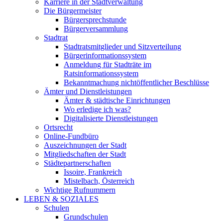
Karriere in der Stadtverwaltung
Die Bürgermeister
Bürgersprechstunde
Bürgerversammlung
Stadtrat
Stadtratsmitglieder und Sitzverteilung
Bürgerinformationssystem
Anmeldung für Stadträte im
Ratsinformationssystem
Bekanntmachung nichtöffentlicher Beschlüsse
Ämter und Dienstleistungen
Ämter & städtische Einrichtungen
Wo erledige ich was?
Digitalisierte Dienstleistungen
Ortsrecht
Online-Fundbüro
Auszeichnungen der Stadt
Mitgliedschaften der Stadt
Städtepartnerschaften
Issoire, Frankreich
Mistelbach, Österreich
Wichtige Rufnummern
LEBEN & SOZIALES
Schulen
Grundschulen