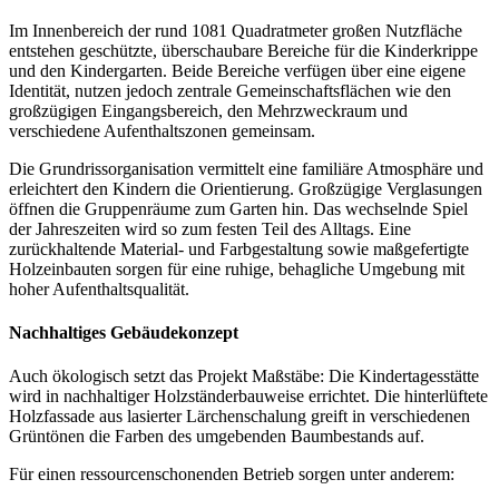
Im Innenbereich der rund 1081 Quadratmeter großen Nutzfläche
entstehen geschützte, überschaubare Bereiche für die Kinderkrippe
und den Kindergarten. Beide Bereiche verfügen über eine eigene
Identität, nutzen jedoch zentrale Gemeinschaftsflächen wie den
großzügigen Eingangsbereich, den Mehrzweckraum und
verschiedene Aufenthaltszonen gemeinsam.
Die Grundrissorganisation vermittelt eine familiäre Atmosphäre und
erleichtert den Kindern die Orientierung. Großzügige Verglasungen
öffnen die Gruppenräume zum Garten hin. Das wechselnde Spiel
der Jahreszeiten wird so zum festen Teil des Alltags. Eine
zurückhaltende Material- und Farbgestaltung sowie maßgefertigte
Holzeinbauten sorgen für eine ruhige, behagliche Umgebung mit
hoher Aufenthaltsqualität.
Nachhaltiges Gebäudekonzept
Auch ökologisch setzt das Projekt Maßstäbe: Die Kindertagesstätte
wird in nachhaltiger Holzständerbauweise errichtet. Die hinterlüftete
Holzfassade aus lasierter Lärchenschalung greift in verschiedenen
Grüntönen die Farben des umgebenden Baumbestands auf.
Für einen ressourcenschonenden Betrieb sorgen unter anderem: