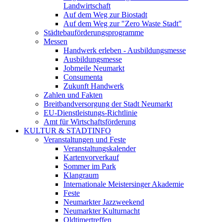
Landwirtschaft
Auf dem Weg zur Biostadt
Auf dem Weg zur "Zero Waste Stadt"
Städtebauförderungsprogramme
Messen
Handwerk erleben - Ausbildungsmesse
Ausbildungsmesse
Jobmeile Neumarkt
Consumenta
Zukunft Handwerk
Zahlen und Fakten
Breitbandversorgung der Stadt Neumarkt
EU-Dienstleistungs-Richtlinie
Amt für Wirtschaftsförderung
KULTUR & STADTINFO
Veranstaltungen und Feste
Veranstaltungskalender
Kartenvorverkauf
Sommer im Park
Klangraum
Internationale Meistersinger Akademie
Feste
Neumarkter Jazzweekend
Neumarkter Kulturnacht
Oldtimertreffen