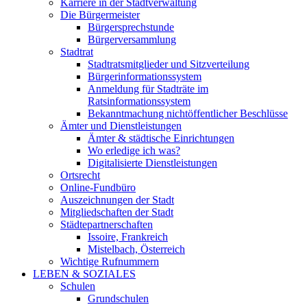
Karriere in der Stadtverwaltung
Die Bürgermeister
Bürgersprechstunde
Bürgerversammlung
Stadtrat
Stadtratsmitglieder und Sitzverteilung
Bürgerinformationssystem
Anmeldung für Stadträte im
Ratsinformationssystem
Bekanntmachung nichtöffentlicher Beschlüsse
Ämter und Dienstleistungen
Ämter & städtische Einrichtungen
Wo erledige ich was?
Digitalisierte Dienstleistungen
Ortsrecht
Online-Fundbüro
Auszeichnungen der Stadt
Mitgliedschaften der Stadt
Städtepartnerschaften
Issoire, Frankreich
Mistelbach, Österreich
Wichtige Rufnummern
LEBEN & SOZIALES
Schulen
Grundschulen