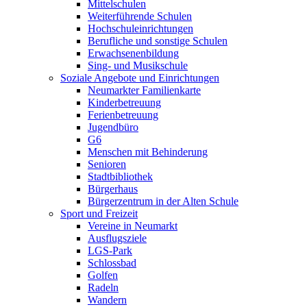
Mittelschulen
Weiterführende Schulen
Hochschuleinrichtungen
Berufliche und sonstige Schulen
Erwachsenenbildung
Sing- und Musikschule
Soziale Angebote und Einrichtungen
Neumarkter Familienkarte
Kinderbetreuung
Ferienbetreuung
Jugendbüro
G6
Menschen mit Behinderung
Senioren
Stadtbibliothek
Bürgerhaus
Bürgerzentrum in der Alten Schule
Sport und Freizeit
Vereine in Neumarkt
Ausflugsziele
LGS-Park
Schlossbad
Golfen
Radeln
Wandern