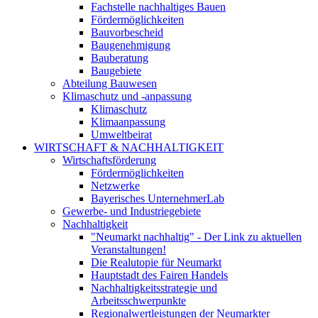
Fachstelle nachhaltiges Bauen
Fördermöglichkeiten
Bauvorbescheid
Baugenehmigung
Bauberatung
Baugebiete
Abteilung Bauwesen
Klimaschutz und -anpassung
Klimaschutz
Klimaanpassung
Umweltbeirat
WIRTSCHAFT & NACHHALTIGKEIT
Wirtschaftsförderung
Fördermöglichkeiten
Netzwerke
Bayerisches UnternehmerLab
Gewerbe- und Industriegebiete
Nachhaltigkeit
"Neumarkt nachhaltig" - Der Link zu aktuellen
Veranstaltungen!
Die Realutopie für Neumarkt
Hauptstadt des Fairen Handels
Nachhaltigkeitsstrategie und
Arbeitsschwerpunkte
Regionalwertleistungen der Neumarkter