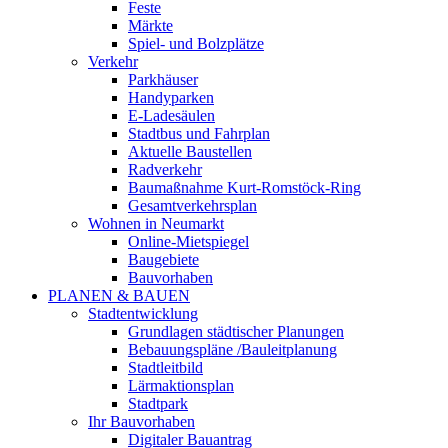
Feste
Märkte
Spiel- und Bolzplätze
Verkehr
Parkhäuser
Handyparken
E-Ladesäulen
Stadtbus und Fahrplan
Aktuelle Baustellen
Radverkehr
Baumaßnahme Kurt-Romstöck-Ring
Gesamtverkehrsplan
Wohnen in Neumarkt
Online-Mietspiegel
Baugebiete
Bauvorhaben
PLANEN & BAUEN
Stadtentwicklung
Grundlagen städtischer Planungen
Bebauungspläne /Bauleitplanung
Stadtleitbild
Lärmaktionsplan
Stadtpark
Ihr Bauvorhaben
Digitaler Bauantrag