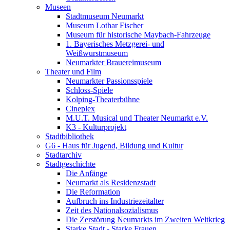
Museen
Stadtmuseum Neumarkt
Museum Lothar Fischer
Museum für historische Maybach-Fahrzeuge
1. Bayerisches Metzgerei- und
Weißwurstmuseum
Neumarkter Brauereimuseum
Theater und Film
Neumarkter Passionsspiele
Schloss-Spiele
Kolping-Theaterbühne
Cineplex
M.U.T. Musical und Theater Neumarkt e.V.
K3 - Kulturprojekt
Stadtbibliothek
G6 - Haus für Jugend, Bildung und Kultur
Stadtarchiv
Stadtgeschichte
Die Anfänge
Neumarkt als Residenzstadt
Die Reformation
Aufbruch ins Industriezeitalter
Zeit des Nationalsozialismus
Die Zerstörung Neumarkts im Zweiten Weltkrieg
Starke Stadt - Starke Frauen