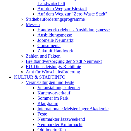
Landwirtschaft
Auf dem Weg zur Biostadt
Auf dem Weg zur "Zero Waste Stadt"
Städtebauförderungsprogramme
Messen
Handwerk erleben - Ausbildungsmesse
Ausbildungsmesse
Jobmeile Neumarkt
Consumenta
Zukunft Handwerk
Zahlen und Fakten
Breitbandversorgung der Stadt Neumarkt
EU-Dienstleistungs-Richtlinie
Amt für Wirtschaftsförderung
KULTUR & STADTINFO
Veranstaltungen und Feste
Veranstaltungskalender
Kartenvorverkauf
Sommer im Park
Klangraum
Internationale Meistersinger Akademie
Feste
Neumarkter Jazzweekend
Neumarkter Kulturnacht
Oldtimertreffen