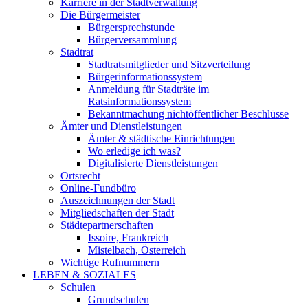
Karriere in der Stadtverwaltung
Die Bürgermeister
Bürgersprechstunde
Bürgerversammlung
Stadtrat
Stadtratsmitglieder und Sitzverteilung
Bürgerinformationssystem
Anmeldung für Stadträte im
Ratsinformationssystem
Bekanntmachung nichtöffentlicher Beschlüsse
Ämter und Dienstleistungen
Ämter & städtische Einrichtungen
Wo erledige ich was?
Digitalisierte Dienstleistungen
Ortsrecht
Online-Fundbüro
Auszeichnungen der Stadt
Mitgliedschaften der Stadt
Städtepartnerschaften
Issoire, Frankreich
Mistelbach, Österreich
Wichtige Rufnummern
LEBEN & SOZIALES
Schulen
Grundschulen