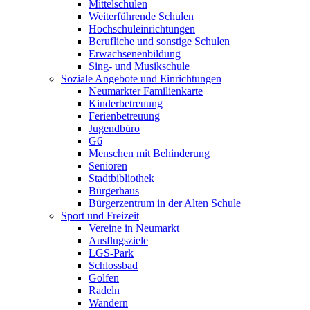
Mittelschulen
Weiterführende Schulen
Hochschuleinrichtungen
Berufliche und sonstige Schulen
Erwachsenenbildung
Sing- und Musikschule
Soziale Angebote und Einrichtungen
Neumarkter Familienkarte
Kinderbetreuung
Ferienbetreuung
Jugendbüro
G6
Menschen mit Behinderung
Senioren
Stadtbibliothek
Bürgerhaus
Bürgerzentrum in der Alten Schule
Sport und Freizeit
Vereine in Neumarkt
Ausflugsziele
LGS-Park
Schlossbad
Golfen
Radeln
Wandern