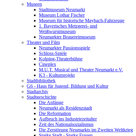
Museen
Stadtmuseum Neumarkt
Museum Lothar Fischer
Museum für historische Maybach-Fahrzeuge
1. Bayerisches Metzgerei- und
Weißwurstmuseum
Neumarkter Brauereimuseum
Theater und Film
Neumarkter Passionsspiele
Schloss-Spiele
Kolping-Theaterbühne
Cineplex
M.U.T. Musical und Theater Neumarkt e.V.
K3 - Kulturprojekt
Stadtbibliothek
G6 - Haus für Jugend, Bildung und Kultur
Stadtarchiv
Stadtgeschichte
Die Anfänge
Neumarkt als Residenzstadt
Die Reformation
Aufbruch ins Industriezeitalter
Zeit des Nationalsozialismus
Die Zerstörung Neumarkts im Zweiten Weltkrieg
Starke Stadt - Starke Frauen