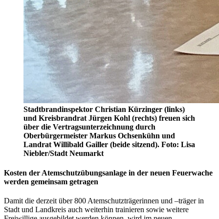
Stadtbrandinspektor Christian Kürzinger (links)
und Kreisbrandrat Jürgen Kohl (rechts) freuen sich
über die Vertragsunterzeichnung durch
Oberbürgermeister Markus Ochsenkühn und
Landrat Willibald Gailler (beide sitzend). Foto: Lisa
Niebler/Stadt Neumarkt
Kosten der Atemschutzübungsanlage in der neuen Feuerwache
werden gemeinsam getragen
Damit die derzeit über 800 Atemschutzträgerinnen und –träger in
Stadt und Landkreis auch weiterhin trainieren sowie weitere
Freiwillige ausgebildet werden können, wird im neuen