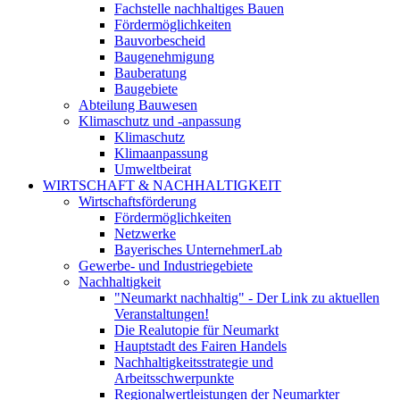
Fachstelle nachhaltiges Bauen
Fördermöglichkeiten
Bauvorbescheid
Baugenehmigung
Bauberatung
Baugebiete
Abteilung Bauwesen
Klimaschutz und -anpassung
Klimaschutz
Klimaanpassung
Umweltbeirat
WIRTSCHAFT & NACHHALTIGKEIT
Wirtschaftsförderung
Fördermöglichkeiten
Netzwerke
Bayerisches UnternehmerLab
Gewerbe- und Industriegebiete
Nachhaltigkeit
"Neumarkt nachhaltig" - Der Link zu aktuellen
Veranstaltungen!
Die Realutopie für Neumarkt
Hauptstadt des Fairen Handels
Nachhaltigkeitsstrategie und
Arbeitsschwerpunkte
Regionalwertleistungen der Neumarkter