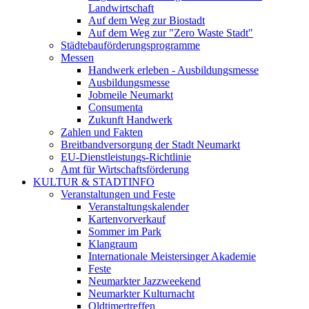
Landwirtschaft
Auf dem Weg zur Biostadt
Auf dem Weg zur "Zero Waste Stadt"
Städtebauförderungsprogramme
Messen
Handwerk erleben - Ausbildungsmesse
Ausbildungsmesse
Jobmeile Neumarkt
Consumenta
Zukunft Handwerk
Zahlen und Fakten
Breitbandversorgung der Stadt Neumarkt
EU-Dienstleistungs-Richtlinie
Amt für Wirtschaftsförderung
KULTUR & STADTINFO
Veranstaltungen und Feste
Veranstaltungskalender
Kartenvorverkauf
Sommer im Park
Klangraum
Internationale Meistersinger Akademie
Feste
Neumarkter Jazzweekend
Neumarkter Kulturnacht
Oldtimertreffen