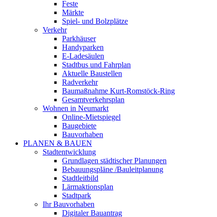
Feste
Märkte
Spiel- und Bolzplätze
Verkehr
Parkhäuser
Handyparken
E-Ladesäulen
Stadtbus und Fahrplan
Aktuelle Baustellen
Radverkehr
Baumaßnahme Kurt-Romstöck-Ring
Gesamtverkehrsplan
Wohnen in Neumarkt
Online-Mietspiegel
Baugebiete
Bauvorhaben
PLANEN & BAUEN
Stadtentwicklung
Grundlagen städtischer Planungen
Bebauungspläne /Bauleitplanung
Stadtleitbild
Lärmaktionsplan
Stadtpark
Ihr Bauvorhaben
Digitaler Bauantrag