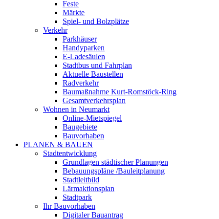
Feste
Märkte
Spiel- und Bolzplätze
Verkehr
Parkhäuser
Handyparken
E-Ladesäulen
Stadtbus und Fahrplan
Aktuelle Baustellen
Radverkehr
Baumaßnahme Kurt-Romstöck-Ring
Gesamtverkehrsplan
Wohnen in Neumarkt
Online-Mietspiegel
Baugebiete
Bauvorhaben
PLANEN & BAUEN
Stadtentwicklung
Grundlagen städtischer Planungen
Bebauungspläne /Bauleitplanung
Stadtleitbild
Lärmaktionsplan
Stadtpark
Ihr Bauvorhaben
Digitaler Bauantrag