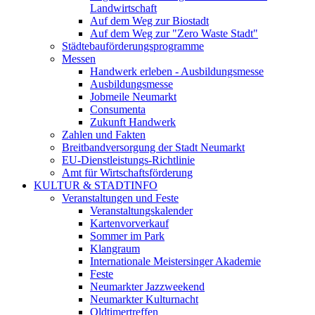
Landwirtschaft
Auf dem Weg zur Biostadt
Auf dem Weg zur "Zero Waste Stadt"
Städtebauförderungsprogramme
Messen
Handwerk erleben - Ausbildungsmesse
Ausbildungsmesse
Jobmeile Neumarkt
Consumenta
Zukunft Handwerk
Zahlen und Fakten
Breitbandversorgung der Stadt Neumarkt
EU-Dienstleistungs-Richtlinie
Amt für Wirtschaftsförderung
KULTUR & STADTINFO
Veranstaltungen und Feste
Veranstaltungskalender
Kartenvorverkauf
Sommer im Park
Klangraum
Internationale Meistersinger Akademie
Feste
Neumarkter Jazzweekend
Neumarkter Kulturnacht
Oldtimertreffen