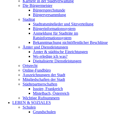
Karriere in der Stadtverwaltung
Die Bürgermeister
Bürgersprechstunde
Bürgerversammlung
Stadtrat
Stadtratsmitglieder und Sitzverteilung
Bürgerinformationssystem
Anmeldung für Stadträte im
Ratsinformationssystem
Bekanntmachung nichtöffentlicher Beschlüsse
Ämter und Dienstleistungen
Ämter & städtische Einrichtungen
Wo erledige ich was?
Digitalisierte Dienstleistungen
Ortsrecht
Online-Fundbüro
Auszeichnungen der Stadt
Mitgliedschaften der Stadt
Städtepartnerschaften
Issoire, Frankreich
Mistelbach, Österreich
Wichtige Rufnummern
LEBEN & SOZIALES
Schulen
Grundschulen