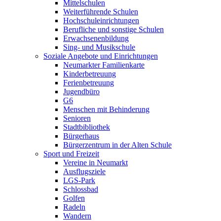
Mittelschulen
Weiterführende Schulen
Hochschuleinrichtungen
Berufliche und sonstige Schulen
Erwachsenenbildung
Sing- und Musikschule
Soziale Angebote und Einrichtungen
Neumarkter Familienkarte
Kinderbetreuung
Ferienbetreuung
Jugendbüro
G6
Menschen mit Behinderung
Senioren
Stadtbibliothek
Bürgerhaus
Bürgerzentrum in der Alten Schule
Sport und Freizeit
Vereine in Neumarkt
Ausflugsziele
LGS-Park
Schlossbad
Golfen
Radeln
Wandern