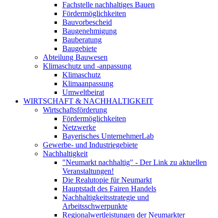
Fachstelle nachhaltiges Bauen
Fördermöglichkeiten
Bauvorbescheid
Baugenehmigung
Bauberatung
Baugebiete
Abteilung Bauwesen
Klimaschutz und -anpassung
Klimaschutz
Klimaanpassung
Umweltbeirat
WIRTSCHAFT & NACHHALTIGKEIT
Wirtschaftsförderung
Fördermöglichkeiten
Netzwerke
Bayerisches UnternehmerLab
Gewerbe- und Industriegebiete
Nachhaltigkeit
"Neumarkt nachhaltig" - Der Link zu aktuellen
Veranstaltungen!
Die Realutopie für Neumarkt
Hauptstadt des Fairen Handels
Nachhaltigkeitsstrategie und
Arbeitsschwerpunkte
Regionalwertleistungen der Neumarkter