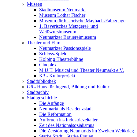
Museen
Stadtmuseum Neumarkt
Museum Lothar Fischer
Museum für historische Maybach-Fahrzeuge
1. Bayerisches Metzgerei- und
Weißwurstmuseum
Neumarkter Brauereimuseum
Theater und Film
Neumarkter Passionsspiele
Schloss-Spiele
Kolping-Theaterbühne
Cineplex
M.U.T. Musical und Theater Neumarkt e.V.
K3 - Kulturprojekt
Stadtbibliothek
G6 - Haus für Jugend, Bildung und Kultur
Stadtarchiv
Stadtgeschichte
Die Anfänge
Neumarkt als Residenzstadt
Die Reformation
Aufbruch ins Industriezeitalter
Zeit des Nationalsozialismus
Die Zerstörung Neumarkts im Zweiten Weltkrieg
Starke Stadt - Starke Frauen