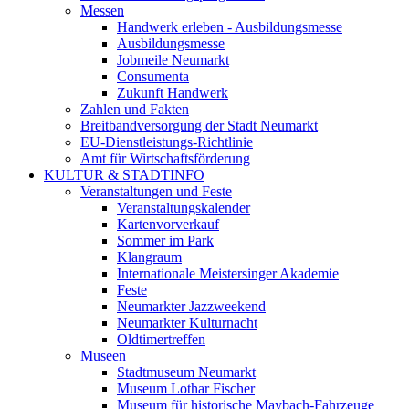
Messen
Handwerk erleben - Ausbildungsmesse
Ausbildungsmesse
Jobmeile Neumarkt
Consumenta
Zukunft Handwerk
Zahlen und Fakten
Breitbandversorgung der Stadt Neumarkt
EU-Dienstleistungs-Richtlinie
Amt für Wirtschaftsförderung
KULTUR & STADTINFO
Veranstaltungen und Feste
Veranstaltungskalender
Kartenvorverkauf
Sommer im Park
Klangraum
Internationale Meistersinger Akademie
Feste
Neumarkter Jazzweekend
Neumarkter Kulturnacht
Oldtimertreffen
Museen
Stadtmuseum Neumarkt
Museum Lothar Fischer
Museum für historische Maybach-Fahrzeuge