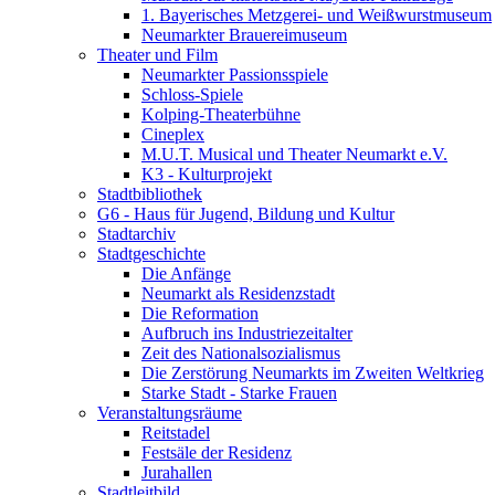
1. Bayerisches Metzgerei- und Weißwurstmuseum
Neumarkter Brauereimuseum
Theater und Film
Neumarkter Passionsspiele
Schloss-Spiele
Kolping-Theaterbühne
Cineplex
M.U.T. Musical und Theater Neumarkt e.V.
K3 - Kulturprojekt
Stadtbibliothek
G6 - Haus für Jugend, Bildung und Kultur
Stadtarchiv
Stadtgeschichte
Die Anfänge
Neumarkt als Residenzstadt
Die Reformation
Aufbruch ins Industriezeitalter
Zeit des Nationalsozialismus
Die Zerstörung Neumarkts im Zweiten Weltkrieg
Starke Stadt - Starke Frauen
Veranstaltungsräume
Reitstadel
Festsäle der Residenz
Jurahallen
Stadtleitbild