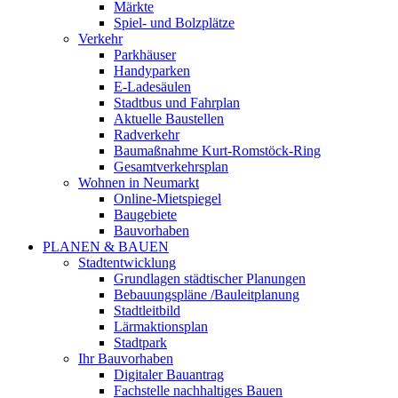
Märkte
Spiel- und Bolzplätze
Verkehr
Parkhäuser
Handyparken
E-Ladesäulen
Stadtbus und Fahrplan
Aktuelle Baustellen
Radverkehr
Baumaßnahme Kurt-Romstöck-Ring
Gesamtverkehrsplan
Wohnen in Neumarkt
Online-Mietspiegel
Baugebiete
Bauvorhaben
PLANEN & BAUEN
Stadtentwicklung
Grundlagen städtischer Planungen
Bebauungspläne /Bauleitplanung
Stadtleitbild
Lärmaktionsplan
Stadtpark
Ihr Bauvorhaben
Digitaler Bauantrag
Fachstelle nachhaltiges Bauen