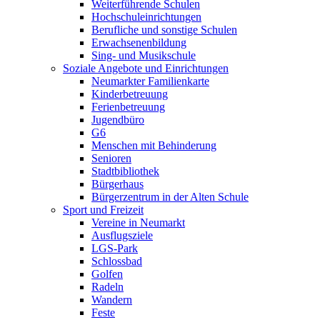
Weiterführende Schulen
Hochschuleinrichtungen
Berufliche und sonstige Schulen
Erwachsenenbildung
Sing- und Musikschule
Soziale Angebote und Einrichtungen
Neumarkter Familienkarte
Kinderbetreuung
Ferienbetreuung
Jugendbüro
G6
Menschen mit Behinderung
Senioren
Stadtbibliothek
Bürgerhaus
Bürgerzentrum in der Alten Schule
Sport und Freizeit
Vereine in Neumarkt
Ausflugsziele
LGS-Park
Schlossbad
Golfen
Radeln
Wandern
Feste