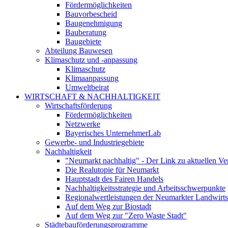
Fördermöglichkeiten
Bauvorbescheid
Baugenehmigung
Bauberatung
Baugebiete
Abteilung Bauwesen
Klimaschutz und -anpassung
Klimaschutz
Klimaanpassung
Umweltbeirat
WIRTSCHAFT & NACHHALTIGKEIT
Wirtschaftsförderung
Fördermöglichkeiten
Netzwerke
Bayerisches UnternehmerLab
Gewerbe- und Industriegebiete
Nachhaltigkeit
"Neumarkt nachhaltig" - Der Link zu aktuellen Ve
Die Realutopie für Neumarkt
Hauptstadt des Fairen Handels
Nachhaltigkeitsstrategie und Arbeitsschwerpunkte
Regionalwertleistungen der Neumarkter Landwirts
Auf dem Weg zur Biostadt
Auf dem Weg zur "Zero Waste Stadt"
Städtebauförderungsprogramme