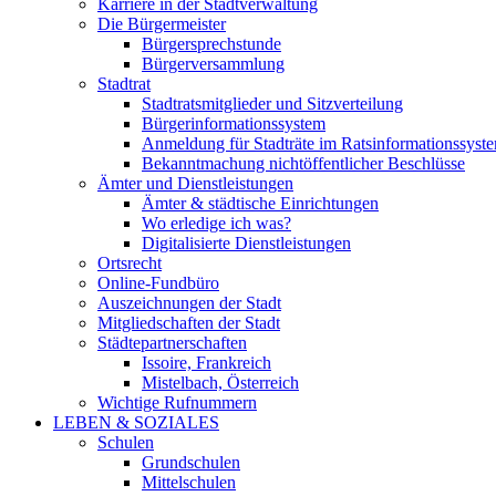
Karriere in der Stadtverwaltung
Die Bürgermeister
Bürgersprechstunde
Bürgerversammlung
Stadtrat
Stadtratsmitglieder und Sitzverteilung
Bürgerinformationssystem
Anmeldung für Stadträte im Ratsinformationssyst
Bekanntmachung nichtöffentlicher Beschlüsse
Ämter und Dienstleistungen
Ämter & städtische Einrichtungen
Wo erledige ich was?
Digitalisierte Dienstleistungen
Ortsrecht
Online-Fundbüro
Auszeichnungen der Stadt
Mitgliedschaften der Stadt
Städtepartnerschaften
Issoire, Frankreich
Mistelbach, Österreich
Wichtige Rufnummern
LEBEN & SOZIALES
Schulen
Grundschulen
Mittelschulen