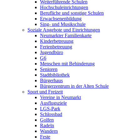
Weiterführende Schulen
Hochschuleinrichtungen
Berufliche und sonstige Schulen
Erwachsenenbildung
Sing- und Musikschule
Soziale Angebote und Einrichtungen
Neumarkter Familienkarte
Kinderbetreuung
Ferienbetreuung
Jugendbüro
G6
Menschen mit Behinderung
Senioren
Stadtbibliothek
Bürgerhaus
Bürgerzentrum in der Alten Schule
Sport und Freizeit
Vereine in Neumarkt
Ausflugsziele
LGS-Park
Schlossbad
Golfen
Radeln
Wandern
Feste