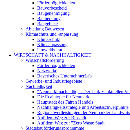
Fördermöglichkeiten
Bauvorbescheid
Baugenehmigung
Bauberatung
Baugebiete
Abteilung Bauwesen
Klimaschutz und -anpassung
Klimaschutz
Klimaanpassung
Umweltbeirat
WIRTSCHAFT & NACHHALTIGKEIT
Wirtschaftsförderung
Fördermöglichkeiten
Netzwerke
Bayerisches UnternehmerLab
Gewerbe- und Industriegebiete
Nachhaltigkeit
"Neumarkt nachhaltig" - Der Link zu aktuellen Ve
Die Realutopie für Neumarkt
Hauptstadt des Fairen Handels
Nachhaltigkeitsstrategie und Arbeitsschwerpunkte
Regionalwertleistungen der Neumarkter Landwirts
Auf dem Weg zur Biostadt
Auf dem Weg zur "Zero Waste Stadt"
Städtebauförderungsprogramme