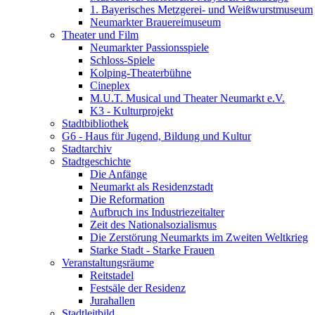
1. Bayerisches Metzgerei- und Weißwurstmuseum
Neumarkter Brauereimuseum
Theater und Film
Neumarkter Passionsspiele
Schloss-Spiele
Kolping-Theaterbühne
Cineplex
M.U.T. Musical und Theater Neumarkt e.V.
K3 - Kulturprojekt
Stadtbibliothek
G6 - Haus für Jugend, Bildung und Kultur
Stadtarchiv
Stadtgeschichte
Die Anfänge
Neumarkt als Residenzstadt
Die Reformation
Aufbruch ins Industriezeitalter
Zeit des Nationalsozialismus
Die Zerstörung Neumarkts im Zweiten Weltkrieg
Starke Stadt - Starke Frauen
Veranstaltungsräume
Reitstadel
Festsäle der Residenz
Jurahallen
Stadtleitbild