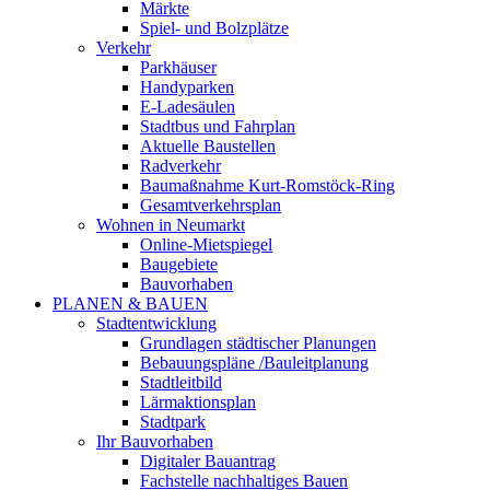
Märkte
Spiel- und Bolzplätze
Verkehr
Parkhäuser
Handyparken
E-Ladesäulen
Stadtbus und Fahrplan
Aktuelle Baustellen
Radverkehr
Baumaßnahme Kurt-Romstöck-Ring
Gesamtverkehrsplan
Wohnen in Neumarkt
Online-Mietspiegel
Baugebiete
Bauvorhaben
PLANEN & BAUEN
Stadtentwicklung
Grundlagen städtischer Planungen
Bebauungspläne /Bauleitplanung
Stadtleitbild
Lärmaktionsplan
Stadtpark
Ihr Bauvorhaben
Digitaler Bauantrag
Fachstelle nachhaltiges Bauen