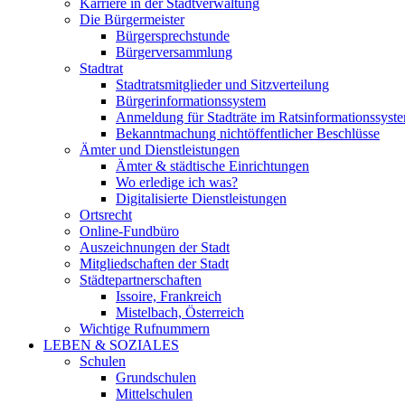
Karriere in der Stadtverwaltung
Die Bürgermeister
Bürgersprechstunde
Bürgerversammlung
Stadtrat
Stadtratsmitglieder und Sitzverteilung
Bürgerinformationssystem
Anmeldung für Stadträte im Ratsinformationssyst
Bekanntmachung nichtöffentlicher Beschlüsse
Ämter und Dienstleistungen
Ämter & städtische Einrichtungen
Wo erledige ich was?
Digitalisierte Dienstleistungen
Ortsrecht
Online-Fundbüro
Auszeichnungen der Stadt
Mitgliedschaften der Stadt
Städtepartnerschaften
Issoire, Frankreich
Mistelbach, Österreich
Wichtige Rufnummern
LEBEN & SOZIALES
Schulen
Grundschulen
Mittelschulen