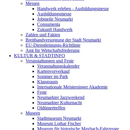
Messen
Handwerk erleben - Ausbildungsmesse
Ausbildungsmesse
Jobmeile Neumarkt
Consumenta
Zukunft Handwerk
Zahlen und Fakten
Breitbandversorgung der Stadt Neumarkt
EU-Dienstleistungs-Richtlinie
Amt für Wirtschaftsförderung
KULTUR & STADTINFO
Veranstaltungen und Feste
Veranstaltungskalender
Kartenvorverkauf
Sommer im Park
Klangraum
Internationale Meistersinger Akademie
Feste
Neumarkter Jazzweekend
Neumarkter Kulturnacht
Oldtimertreffen
Museen
Stadtmuseum Neumarkt
Museum Lothar Fischer
Museum für historische Maybach-Fahrzeuge