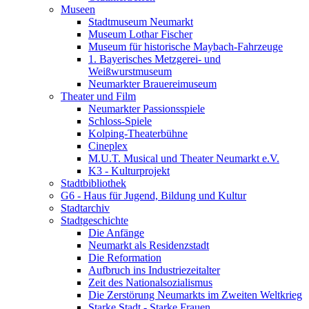
Museen
Stadtmuseum Neumarkt
Museum Lothar Fischer
Museum für historische Maybach-Fahrzeuge
1. Bayerisches Metzgerei- und
Weißwurstmuseum
Neumarkter Brauereimuseum
Theater und Film
Neumarkter Passionsspiele
Schloss-Spiele
Kolping-Theaterbühne
Cineplex
M.U.T. Musical und Theater Neumarkt e.V.
K3 - Kulturprojekt
Stadtbibliothek
G6 - Haus für Jugend, Bildung und Kultur
Stadtarchiv
Stadtgeschichte
Die Anfänge
Neumarkt als Residenzstadt
Die Reformation
Aufbruch ins Industriezeitalter
Zeit des Nationalsozialismus
Die Zerstörung Neumarkts im Zweiten Weltkrieg
Starke Stadt - Starke Frauen