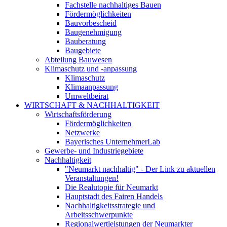
Fachstelle nachhaltiges Bauen
Fördermöglichkeiten
Bauvorbescheid
Baugenehmigung
Bauberatung
Baugebiete
Abteilung Bauwesen
Klimaschutz und -anpassung
Klimaschutz
Klimaanpassung
Umweltbeirat
WIRTSCHAFT & NACHHALTIGKEIT
Wirtschaftsförderung
Fördermöglichkeiten
Netzwerke
Bayerisches UnternehmerLab
Gewerbe- und Industriegebiete
Nachhaltigkeit
"Neumarkt nachhaltig" - Der Link zu aktuellen
Veranstaltungen!
Die Realutopie für Neumarkt
Hauptstadt des Fairen Handels
Nachhaltigkeitsstrategie und
Arbeitsschwerpunkte
Regionalwertleistungen der Neumarkter