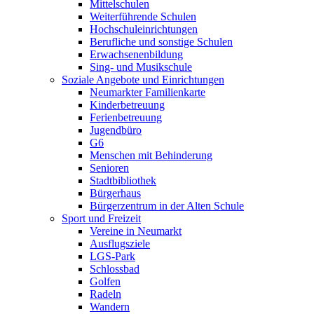
Mittelschulen
Weiterführende Schulen
Hochschuleinrichtungen
Berufliche und sonstige Schulen
Erwachsenenbildung
Sing- und Musikschule
Soziale Angebote und Einrichtungen
Neumarkter Familienkarte
Kinderbetreuung
Ferienbetreuung
Jugendbüro
G6
Menschen mit Behinderung
Senioren
Stadtbibliothek
Bürgerhaus
Bürgerzentrum in der Alten Schule
Sport und Freizeit
Vereine in Neumarkt
Ausflugsziele
LGS-Park
Schlossbad
Golfen
Radeln
Wandern