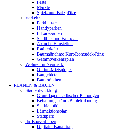
Feste
Märkte
Spiel- und Bolzplätze
Verkehr
Parkhäuser
Handyparken
E-Ladesäulen
Stadtbus und Fahrplan
Aktuelle Baustellen
Radverkehr
Baumaßnahme Kurt-Romstöck-Ring
Gesamtverkehrsplan
Wohnen in Neumarkt
Online-Mietspiegel
Baugebiete
Bauvorhaben
PLANEN & BAUEN
Stadtentwicklung
Grundlagen städtischer Planungen
Bebauungspläne /Bauleitplanung
Stadtleitbild
Lärmaktionsplan
Stadtpark
Ihr Bauvorhaben
Digitaler Bauantrag