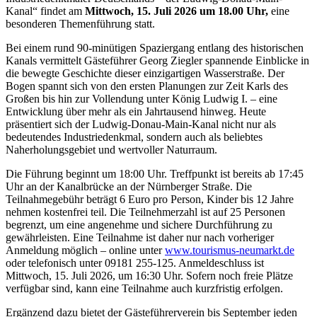
Kanal“ findet am
Mittwoch, 15. Juli 2026 um 18.00 Uhr,
eine
besonderen Themenführung statt.
Bei einem rund 90-minütigen Spaziergang entlang des historischen
Kanals vermittelt Gästeführer Georg Ziegler spannende Einblicke in
die bewegte Geschichte dieser einzigartigen Wasserstraße. Der
Bogen spannt sich von den ersten Planungen zur Zeit Karls des
Großen bis hin zur Vollendung unter König Ludwig I. – eine
Entwicklung über mehr als ein Jahrtausend hinweg. Heute
präsentiert sich der Ludwig-Donau-Main-Kanal nicht nur als
bedeutendes Industriedenkmal, sondern auch als beliebtes
Naherholungsgebiet und wertvoller Naturraum.
Die Führung beginnt um 18:00 Uhr. Treffpunkt ist bereits ab 17:45
Uhr an der Kanalbrücke an der Nürnberger Straße. Die
Teilnahmegebühr beträgt 6 Euro pro Person, Kinder bis 12 Jahre
nehmen kostenfrei teil. Die Teilnehmerzahl ist auf 25 Personen
begrenzt, um eine angenehme und sichere Durchführung zu
gewährleisten. Eine Teilnahme ist daher nur nach vorheriger
Anmeldung möglich – online unter
www.tourismus-neumarkt.de
oder telefonisch unter 09181 255-125. Anmeldeschluss ist
Mittwoch, 15. Juli 2026, um 16:30 Uhr. Sofern noch freie Plätze
verfügbar sind, kann eine Teilnahme auch kurzfristig erfolgen.
Ergänzend dazu bietet der Gästeführerverein bis September jeden