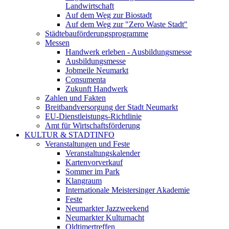
Landwirtschaft
Auf dem Weg zur Biostadt
Auf dem Weg zur "Zero Waste Stadt"
Städtebauförderungsprogramme
Messen
Handwerk erleben - Ausbildungsmesse
Ausbildungsmesse
Jobmeile Neumarkt
Consumenta
Zukunft Handwerk
Zahlen und Fakten
Breitbandversorgung der Stadt Neumarkt
EU-Dienstleistungs-Richtlinie
Amt für Wirtschaftsförderung
KULTUR & STADTINFO
Veranstaltungen und Feste
Veranstaltungskalender
Kartenvorverkauf
Sommer im Park
Klangraum
Internationale Meistersinger Akademie
Feste
Neumarkter Jazzweekend
Neumarkter Kulturnacht
Oldtimertreffen