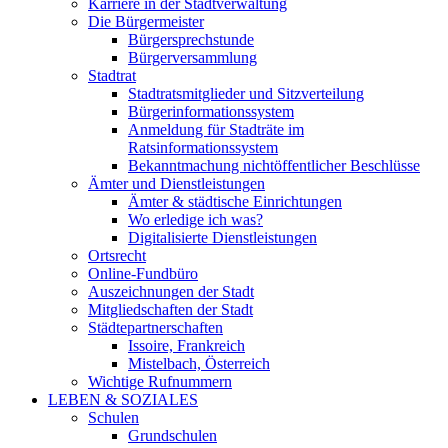
Karriere in der Stadtverwaltung
Die Bürgermeister
Bürgersprechstunde
Bürgerversammlung
Stadtrat
Stadtratsmitglieder und Sitzverteilung
Bürgerinformationssystem
Anmeldung für Stadträte im
Ratsinformationssystem
Bekanntmachung nichtöffentlicher Beschlüsse
Ämter und Dienstleistungen
Ämter & städtische Einrichtungen
Wo erledige ich was?
Digitalisierte Dienstleistungen
Ortsrecht
Online-Fundbüro
Auszeichnungen der Stadt
Mitgliedschaften der Stadt
Städtepartnerschaften
Issoire, Frankreich
Mistelbach, Österreich
Wichtige Rufnummern
LEBEN & SOZIALES
Schulen
Grundschulen