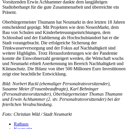
Vorsitzenden Erwin Achhammer dankte dem langjährigen
Stadtoberhaupt für die gute Zusammenarbeit und überreichte ein
Präsent.
Oberbürgermeister Thumann hat Neumarkt in den letzten 18 Jahren
entscheidend geprägt. Mit Projekten wie dem NeuenMarkt, dem
Bau von Schulen und Kinderbetreuungseinrichtungen, dem
Schlossbad und der Etablierung als Hochschulstandort hat er die
Stadt vorangebracht. Die erfolgreiche Sicherung der
Trinkwasserversorgung und der Fokus auf Nachhaltigkeit sind
weitere Highlights. Trotz Herausforderungen wie der Pandemie
konnte die Einwohnerzahl gesteigert werden, die Wirtschaft wuchs
und Neumarkt erhielt Anerkennung im Bereich Nachhaltigkeit und
Klimaschutz. Die Bilanz von über 500 Millionen Euro Investitionen
zeigt eine beachtliche Entwicklung.
Bild: Norbert Rackl (ehemaliger Personalratsvorsitzender),
Susanne Meier (Frauenbeauftragte), Karl Behninger
(Personalratsvorsitzender), Oberbürgermeister Thomas Thumann
und Erwin Achhammer (2. stv. Personalratsvorsitzender) bei der
feierlichen Verabschiedung.
Foto: Christian Wild / Stadt Neumarkt
Rathaus