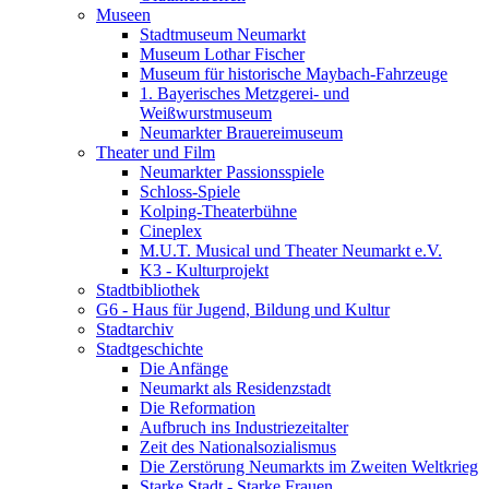
Museen
Stadtmuseum Neumarkt
Museum Lothar Fischer
Museum für historische Maybach-Fahrzeuge
1. Bayerisches Metzgerei- und
Weißwurstmuseum
Neumarkter Brauereimuseum
Theater und Film
Neumarkter Passionsspiele
Schloss-Spiele
Kolping-Theaterbühne
Cineplex
M.U.T. Musical und Theater Neumarkt e.V.
K3 - Kulturprojekt
Stadtbibliothek
G6 - Haus für Jugend, Bildung und Kultur
Stadtarchiv
Stadtgeschichte
Die Anfänge
Neumarkt als Residenzstadt
Die Reformation
Aufbruch ins Industriezeitalter
Zeit des Nationalsozialismus
Die Zerstörung Neumarkts im Zweiten Weltkrieg
Starke Stadt - Starke Frauen