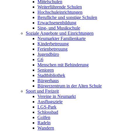
Mittelschulen
Weiterführende Schulen
Hochschuleinrichtungen
Berufliche und sonstige Schulen
Erwachsenenbildung
Sing- und Musikschule
Soziale Angebote und Einrichtungen
Neumarkter Familienkarte
Kinderbetreuung
Ferienbetreuung
Jugendbüro
G6
Menschen mit Behinderung
Senioren
Stadtbibliothek
Bürgerhaus
Bürgerzentrum in der Alten Schule
Sport und Freizeit
Vereine in Neumarkt
Ausflugsziele
LGS-Park
Schlossbad
Golfen
Radeln
Wandern