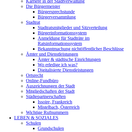
Karriere in der Stadtverwaltung
Die Bürgermeister
Bürgersprechstunde
Bürgerversammlung
Stadtrat
Stadtratsmitglieder und Sitzverteilung
Bürgerinformationssystem
Anmeldung für Stadträte im
Ratsinformationssystem
Bekanntmachung nichtöffentlicher Beschlüsse
Ämter und Dienstleistungen
Ämter & städtische Einrichtungen
Wo erledige ich was?
Digitalisierte Dienstleistungen
Ortsrecht
Online-Fundbüro
Auszeichnungen der Stadt
Mitgliedschaften der Stadt
Städtepartnerschaften
Issoire, Frankreich
Mistelbach, Österreich
Wichtige Rufnummern
LEBEN & SOZIALES
Schulen
Grundschulen