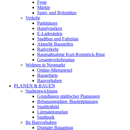
Feste
Märkte
Spiel- und Bolzplätze
Verkehr
Parkhäuser
Handyparken
E-Ladesäulen
Stadtbus und Fahrplan
Aktuelle Baustellen
Radverkehr
Baumaßnahme Kurt-Romstöck-Ring
Gesamtverkehrsplan
Wohnen in Neumarkt
Online-Mietspiegel
Baugebiete
Bauvorhaben
PLANEN & BAUEN
Stadtentwicklung
Grundlagen städtischer Planungen
Bebauungspläne /Bauleitplanung
Stadtleitbild
Lärmaktionsplan
Stadtpark
Ihr Bauvorhaben
Digitaler Bauantrag