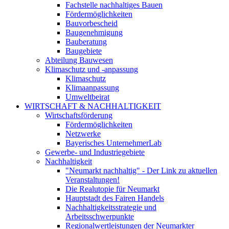
Fachstelle nachhaltiges Bauen
Fördermöglichkeiten
Bauvorbescheid
Baugenehmigung
Bauberatung
Baugebiete
Abteilung Bauwesen
Klimaschutz und -anpassung
Klimaschutz
Klimaanpassung
Umweltbeirat
WIRTSCHAFT & NACHHALTIGKEIT
Wirtschaftsförderung
Fördermöglichkeiten
Netzwerke
Bayerisches UnternehmerLab
Gewerbe- und Industriegebiete
Nachhaltigkeit
"Neumarkt nachhaltig" - Der Link zu aktuellen
Veranstaltungen!
Die Realutopie für Neumarkt
Hauptstadt des Fairen Handels
Nachhaltigkeitsstrategie und
Arbeitsschwerpunkte
Regionalwertleistungen der Neumarkter