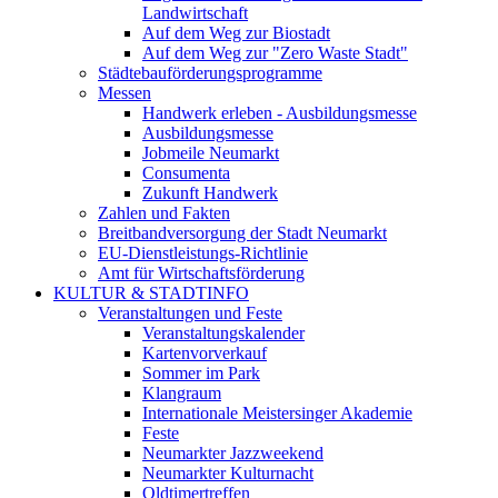
Landwirtschaft
Auf dem Weg zur Biostadt
Auf dem Weg zur "Zero Waste Stadt"
Städtebauförderungsprogramme
Messen
Handwerk erleben - Ausbildungsmesse
Ausbildungsmesse
Jobmeile Neumarkt
Consumenta
Zukunft Handwerk
Zahlen und Fakten
Breitbandversorgung der Stadt Neumarkt
EU-Dienstleistungs-Richtlinie
Amt für Wirtschaftsförderung
KULTUR & STADTINFO
Veranstaltungen und Feste
Veranstaltungskalender
Kartenvorverkauf
Sommer im Park
Klangraum
Internationale Meistersinger Akademie
Feste
Neumarkter Jazzweekend
Neumarkter Kulturnacht
Oldtimertreffen