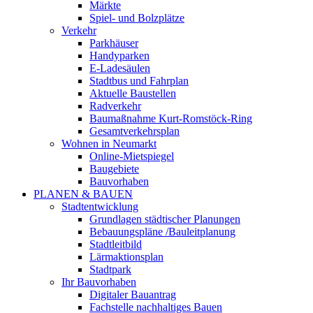
Märkte
Spiel- und Bolzplätze
Verkehr
Parkhäuser
Handyparken
E-Ladesäulen
Stadtbus und Fahrplan
Aktuelle Baustellen
Radverkehr
Baumaßnahme Kurt-Romstöck-Ring
Gesamtverkehrsplan
Wohnen in Neumarkt
Online-Mietspiegel
Baugebiete
Bauvorhaben
PLANEN & BAUEN
Stadtentwicklung
Grundlagen städtischer Planungen
Bebauungspläne /Bauleitplanung
Stadtleitbild
Lärmaktionsplan
Stadtpark
Ihr Bauvorhaben
Digitaler Bauantrag
Fachstelle nachhaltiges Bauen