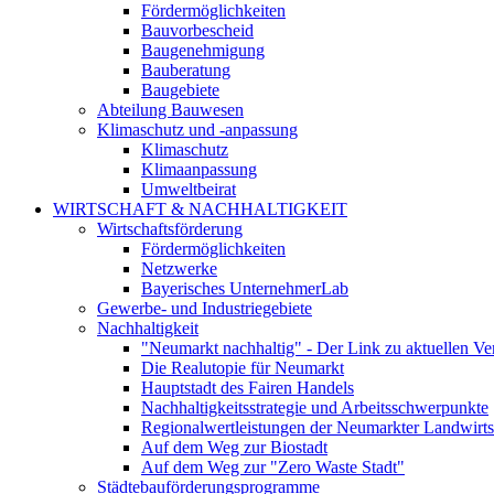
Fördermöglichkeiten
Bauvorbescheid
Baugenehmigung
Bauberatung
Baugebiete
Abteilung Bauwesen
Klimaschutz und -anpassung
Klimaschutz
Klimaanpassung
Umweltbeirat
WIRTSCHAFT & NACHHALTIGKEIT
Wirtschaftsförderung
Fördermöglichkeiten
Netzwerke
Bayerisches UnternehmerLab
Gewerbe- und Industriegebiete
Nachhaltigkeit
"Neumarkt nachhaltig" - Der Link zu aktuellen Ve
Die Realutopie für Neumarkt
Hauptstadt des Fairen Handels
Nachhaltigkeitsstrategie und Arbeitsschwerpunkte
Regionalwertleistungen der Neumarkter Landwirts
Auf dem Weg zur Biostadt
Auf dem Weg zur "Zero Waste Stadt"
Städtebauförderungsprogramme