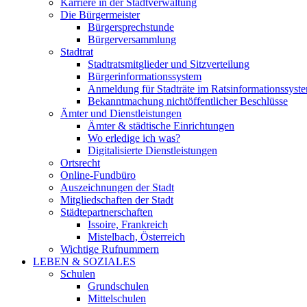
Karriere in der Stadtverwaltung
Die Bürgermeister
Bürgersprechstunde
Bürgerversammlung
Stadtrat
Stadtratsmitglieder und Sitzverteilung
Bürgerinformationssystem
Anmeldung für Stadträte im Ratsinformationssyst
Bekanntmachung nichtöffentlicher Beschlüsse
Ämter und Dienstleistungen
Ämter & städtische Einrichtungen
Wo erledige ich was?
Digitalisierte Dienstleistungen
Ortsrecht
Online-Fundbüro
Auszeichnungen der Stadt
Mitgliedschaften der Stadt
Städtepartnerschaften
Issoire, Frankreich
Mistelbach, Österreich
Wichtige Rufnummern
LEBEN & SOZIALES
Schulen
Grundschulen
Mittelschulen