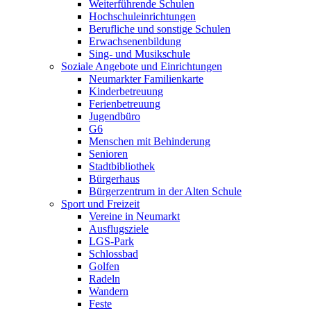
Weiterführende Schulen
Hochschuleinrichtungen
Berufliche und sonstige Schulen
Erwachsenenbildung
Sing- und Musikschule
Soziale Angebote und Einrichtungen
Neumarkter Familienkarte
Kinderbetreuung
Ferienbetreuung
Jugendbüro
G6
Menschen mit Behinderung
Senioren
Stadtbibliothek
Bürgerhaus
Bürgerzentrum in der Alten Schule
Sport und Freizeit
Vereine in Neumarkt
Ausflugsziele
LGS-Park
Schlossbad
Golfen
Radeln
Wandern
Feste