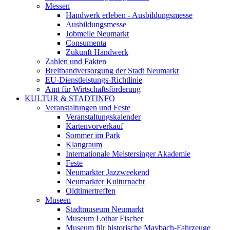
Messen
Handwerk erleben - Ausbildungsmesse
Ausbildungsmesse
Jobmeile Neumarkt
Consumenta
Zukunft Handwerk
Zahlen und Fakten
Breitbandversorgung der Stadt Neumarkt
EU-Dienstleistungs-Richtlinie
Amt für Wirtschaftsförderung
KULTUR & STADTINFO
Veranstaltungen und Feste
Veranstaltungskalender
Kartenvorverkauf
Sommer im Park
Klangraum
Internationale Meistersinger Akademie
Feste
Neumarkter Jazzweekend
Neumarkter Kulturnacht
Oldtimertreffen
Museen
Stadtmuseum Neumarkt
Museum Lothar Fischer
Museum für historische Maybach-Fahrzeuge