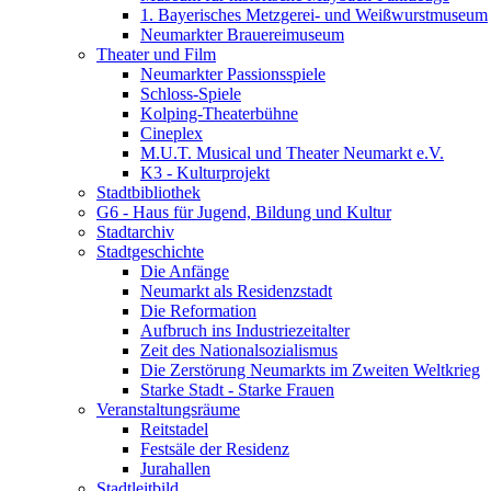
1. Bayerisches Metzgerei- und Weißwurstmuseum
Neumarkter Brauereimuseum
Theater und Film
Neumarkter Passionsspiele
Schloss-Spiele
Kolping-Theaterbühne
Cineplex
M.U.T. Musical und Theater Neumarkt e.V.
K3 - Kulturprojekt
Stadtbibliothek
G6 - Haus für Jugend, Bildung und Kultur
Stadtarchiv
Stadtgeschichte
Die Anfänge
Neumarkt als Residenzstadt
Die Reformation
Aufbruch ins Industriezeitalter
Zeit des Nationalsozialismus
Die Zerstörung Neumarkts im Zweiten Weltkrieg
Starke Stadt - Starke Frauen
Veranstaltungsräume
Reitstadel
Festsäle der Residenz
Jurahallen
Stadtleitbild