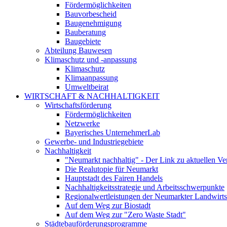
Fördermöglichkeiten
Bauvorbescheid
Baugenehmigung
Bauberatung
Baugebiete
Abteilung Bauwesen
Klimaschutz und -anpassung
Klimaschutz
Klimaanpassung
Umweltbeirat
WIRTSCHAFT & NACHHALTIGKEIT
Wirtschaftsförderung
Fördermöglichkeiten
Netzwerke
Bayerisches UnternehmerLab
Gewerbe- und Industriegebiete
Nachhaltigkeit
"Neumarkt nachhaltig" - Der Link zu aktuellen Ve
Die Realutopie für Neumarkt
Hauptstadt des Fairen Handels
Nachhaltigkeitsstrategie und Arbeitsschwerpunkte
Regionalwertleistungen der Neumarkter Landwirts
Auf dem Weg zur Biostadt
Auf dem Weg zur "Zero Waste Stadt"
Städtebauförderungsprogramme