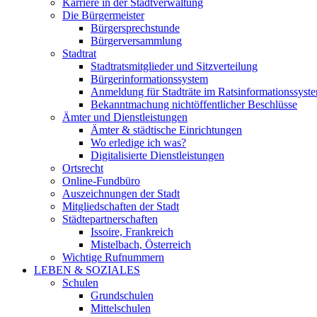
Karriere in der Stadtverwaltung
Die Bürgermeister
Bürgersprechstunde
Bürgerversammlung
Stadtrat
Stadtratsmitglieder und Sitzverteilung
Bürgerinformationssystem
Anmeldung für Stadträte im Ratsinformationssyst
Bekanntmachung nichtöffentlicher Beschlüsse
Ämter und Dienstleistungen
Ämter & städtische Einrichtungen
Wo erledige ich was?
Digitalisierte Dienstleistungen
Ortsrecht
Online-Fundbüro
Auszeichnungen der Stadt
Mitgliedschaften der Stadt
Städtepartnerschaften
Issoire, Frankreich
Mistelbach, Österreich
Wichtige Rufnummern
LEBEN & SOZIALES
Schulen
Grundschulen
Mittelschulen