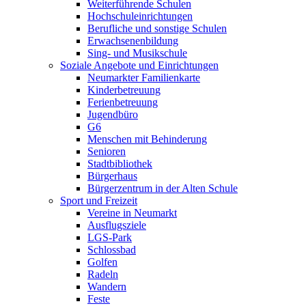
Weiterführende Schulen
Hochschuleinrichtungen
Berufliche und sonstige Schulen
Erwachsenenbildung
Sing- und Musikschule
Soziale Angebote und Einrichtungen
Neumarkter Familienkarte
Kinderbetreuung
Ferienbetreuung
Jugendbüro
G6
Menschen mit Behinderung
Senioren
Stadtbibliothek
Bürgerhaus
Bürgerzentrum in der Alten Schule
Sport und Freizeit
Vereine in Neumarkt
Ausflugsziele
LGS-Park
Schlossbad
Golfen
Radeln
Wandern
Feste