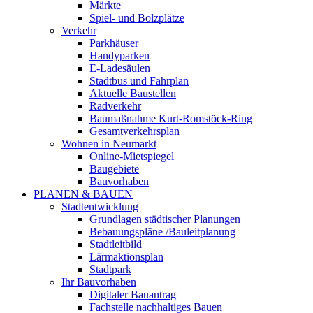
Märkte
Spiel- und Bolzplätze
Verkehr
Parkhäuser
Handyparken
E-Ladesäulen
Stadtbus und Fahrplan
Aktuelle Baustellen
Radverkehr
Baumaßnahme Kurt-Romstöck-Ring
Gesamtverkehrsplan
Wohnen in Neumarkt
Online-Mietspiegel
Baugebiete
Bauvorhaben
PLANEN & BAUEN
Stadtentwicklung
Grundlagen städtischer Planungen
Bebauungspläne /Bauleitplanung
Stadtleitbild
Lärmaktionsplan
Stadtpark
Ihr Bauvorhaben
Digitaler Bauantrag
Fachstelle nachhaltiges Bauen