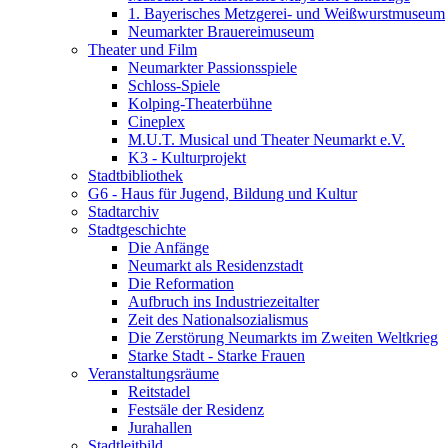
1. Bayerisches Metzgerei- und Weißwurstmuseum
Neumarkter Brauereimuseum
Theater und Film
Neumarkter Passionsspiele
Schloss-Spiele
Kolping-Theaterbühne
Cineplex
M.U.T. Musical und Theater Neumarkt e.V.
K3 - Kulturprojekt
Stadtbibliothek
G6 - Haus für Jugend, Bildung und Kultur
Stadtarchiv
Stadtgeschichte
Die Anfänge
Neumarkt als Residenzstadt
Die Reformation
Aufbruch ins Industriezeitalter
Zeit des Nationalsozialismus
Die Zerstörung Neumarkts im Zweiten Weltkrieg
Starke Stadt - Starke Frauen
Veranstaltungsräume
Reitstadel
Festsäle der Residenz
Jurahallen
Stadtleitbild