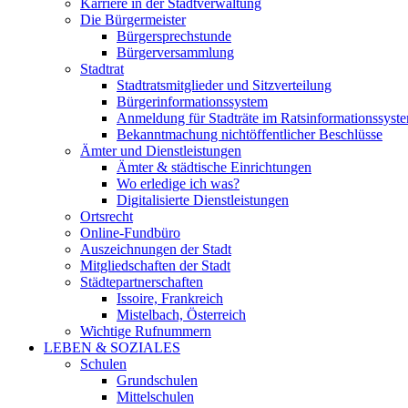
Karriere in der Stadtverwaltung
Die Bürgermeister
Bürgersprechstunde
Bürgerversammlung
Stadtrat
Stadtratsmitglieder und Sitzverteilung
Bürgerinformationssystem
Anmeldung für Stadträte im Ratsinformationssyst
Bekanntmachung nichtöffentlicher Beschlüsse
Ämter und Dienstleistungen
Ämter & städtische Einrichtungen
Wo erledige ich was?
Digitalisierte Dienstleistungen
Ortsrecht
Online-Fundbüro
Auszeichnungen der Stadt
Mitgliedschaften der Stadt
Städtepartnerschaften
Issoire, Frankreich
Mistelbach, Österreich
Wichtige Rufnummern
LEBEN & SOZIALES
Schulen
Grundschulen
Mittelschulen