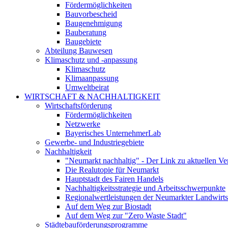
Fördermöglichkeiten
Bauvorbescheid
Baugenehmigung
Bauberatung
Baugebiete
Abteilung Bauwesen
Klimaschutz und -anpassung
Klimaschutz
Klimaanpassung
Umweltbeirat
WIRTSCHAFT & NACHHALTIGKEIT
Wirtschaftsförderung
Fördermöglichkeiten
Netzwerke
Bayerisches UnternehmerLab
Gewerbe- und Industriegebiete
Nachhaltigkeit
"Neumarkt nachhaltig" - Der Link zu aktuellen Ve
Die Realutopie für Neumarkt
Hauptstadt des Fairen Handels
Nachhaltigkeitsstrategie und Arbeitsschwerpunkte
Regionalwertleistungen der Neumarkter Landwirts
Auf dem Weg zur Biostadt
Auf dem Weg zur "Zero Waste Stadt"
Städtebauförderungsprogramme