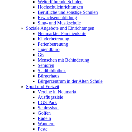
Weiterführende Schulen
Hochschuleinrichtungen
Berufliche und sonstige Schulen
Erwachsenenbildung
Sing- und Musikschule
Soziale Angebote und Einrichtungen
Neumarkter Familienkarte
Kinderbetreuung
Ferienbetreuung
Jugendbüro
G6
Menschen mit Behinderung
Senioren
Stadtbibliothek
Bürgerhaus
Bürgerzentrum in der Alten Schule
Sport und Freizeit
Vereine in Neumarkt
Ausflugsziele
LGS-Park
Schlossbad
Golfen
Radeln
Wandern
Feste