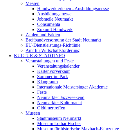
Messen
Handwerk erleben - Ausbildungsmesse
Ausbildungsmesse
Jobmeile Neumarkt
Consumenta
Zukunft Handwerk
Zahlen und Fakten
Breitbandversorgung der Stadt Neumarkt
EU-Dienstleistungs-Richtlinie
Amt für Wirtschaftsförderung
KULTUR & STADTINFO
Veranstaltungen und Feste
Veranstaltungskalender
Kartenvorverkauf
Sommer im Park
Klangraum
Internationale Meistersinger Akademie
Feste
Neumarkter Jazzweekend
Neumarkter Kulturnacht
Oldtimertreffen
Museen
Stadtmuseum Neumarkt
Museum Lothar Fischer
Museum für historische Maybach-Fahrzeuge