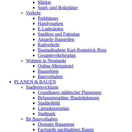
Märkte
Spiel- und Bolzplätze
Verkehr
Parkhäuser
Handyparken
E-Ladesäulen
Stadtbus und Fahrplan
Aktuelle Baustellen
Radverkehr
Baumaßnahme Kurt-Romstöck-Ring
Gesamtverkehrsplan
Wohnen in Neumarkt
Online-Mietspiegel
Baugebiete
Bauvorhaben
PLANEN & BAUEN
Stadtentwicklung
Grundlagen städtischer Planungen
Bebauungspläne /Bauleitplanung
Stadtleitbild
Lärmaktionsplan
Stadtpark
Ihr Bauvorhaben
Digitaler Bauantrag
Fachstelle nachhaltiges Bauen