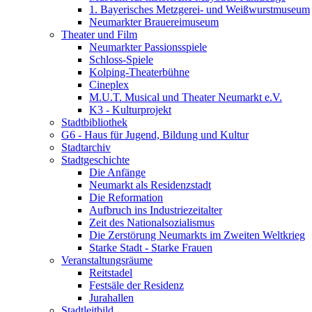
1. Bayerisches Metzgerei- und Weißwurstmuseum
Neumarkter Brauereimuseum
Theater und Film
Neumarkter Passionsspiele
Schloss-Spiele
Kolping-Theaterbühne
Cineplex
M.U.T. Musical und Theater Neumarkt e.V.
K3 - Kulturprojekt
Stadtbibliothek
G6 - Haus für Jugend, Bildung und Kultur
Stadtarchiv
Stadtgeschichte
Die Anfänge
Neumarkt als Residenzstadt
Die Reformation
Aufbruch ins Industriezeitalter
Zeit des Nationalsozialismus
Die Zerstörung Neumarkts im Zweiten Weltkrieg
Starke Stadt - Starke Frauen
Veranstaltungsräume
Reitstadel
Festsäle der Residenz
Jurahallen
Stadtleitbild