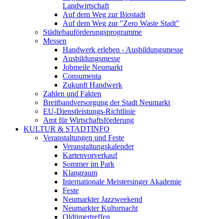
Landwirtschaft
Auf dem Weg zur Biostadt
Auf dem Weg zur "Zero Waste Stadt"
Städtebauförderungsprogramme
Messen
Handwerk erleben - Ausbildungsmesse
Ausbildungsmesse
Jobmeile Neumarkt
Consumenta
Zukunft Handwerk
Zahlen und Fakten
Breitbandversorgung der Stadt Neumarkt
EU-Dienstleistungs-Richtlinie
Amt für Wirtschaftsförderung
KULTUR & STADTINFO
Veranstaltungen und Feste
Veranstaltungskalender
Kartenvorverkauf
Sommer im Park
Klangraum
Internationale Meistersinger Akademie
Feste
Neumarkter Jazzweekend
Neumarkter Kulturnacht
Oldtimertreffen