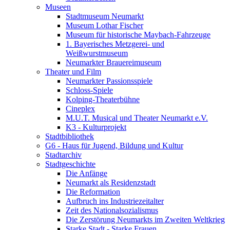
Museen
Stadtmuseum Neumarkt
Museum Lothar Fischer
Museum für historische Maybach-Fahrzeuge
1. Bayerisches Metzgerei- und
Weißwurstmuseum
Neumarkter Brauereimuseum
Theater und Film
Neumarkter Passionsspiele
Schloss-Spiele
Kolping-Theaterbühne
Cineplex
M.U.T. Musical und Theater Neumarkt e.V.
K3 - Kulturprojekt
Stadtbibliothek
G6 - Haus für Jugend, Bildung und Kultur
Stadtarchiv
Stadtgeschichte
Die Anfänge
Neumarkt als Residenzstadt
Die Reformation
Aufbruch ins Industriezeitalter
Zeit des Nationalsozialismus
Die Zerstörung Neumarkts im Zweiten Weltkrieg
Starke Stadt - Starke Frauen