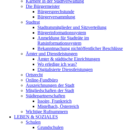
Karriere in der Stadtverwaltung
Die Bürgermeister
Bürgersprechstunde
Bürgerversammlung
Stadtrat
Stadtratsmitglieder und Sitzverteilung
Bürgerinformationssystem
Anmeldung für Stadträte im
Ratsinformationssystem
Bekanntmachung nichtöffentlicher Beschlüsse
Ämter und Dienstleistungen
Ämter & städtische Einrichtungen
Wo erledige ich was?
Digitalisierte Dienstleistungen
Ortsrecht
Online-Fundbüro
Auszeichnungen der Stadt
Mitgliedschaften der Stadt
Städtepartnerschaften
Issoire, Frankreich
Mistelbach, Österreich
Wichtige Rufnummern
LEBEN & SOZIALES
Schulen
Grundschulen