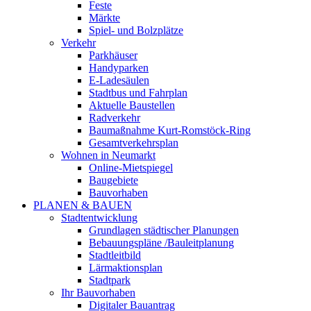
Feste
Märkte
Spiel- und Bolzplätze
Verkehr
Parkhäuser
Handyparken
E-Ladesäulen
Stadtbus und Fahrplan
Aktuelle Baustellen
Radverkehr
Baumaßnahme Kurt-Romstöck-Ring
Gesamtverkehrsplan
Wohnen in Neumarkt
Online-Mietspiegel
Baugebiete
Bauvorhaben
PLANEN & BAUEN
Stadtentwicklung
Grundlagen städtischer Planungen
Bebauungspläne /Bauleitplanung
Stadtleitbild
Lärmaktionsplan
Stadtpark
Ihr Bauvorhaben
Digitaler Bauantrag