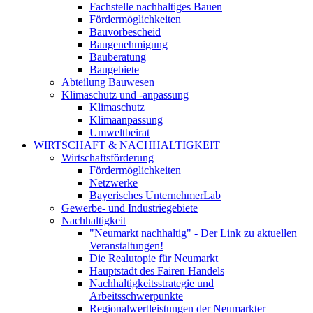
Fachstelle nachhaltiges Bauen
Fördermöglichkeiten
Bauvorbescheid
Baugenehmigung
Bauberatung
Baugebiete
Abteilung Bauwesen
Klimaschutz und -anpassung
Klimaschutz
Klimaanpassung
Umweltbeirat
WIRTSCHAFT & NACHHALTIGKEIT
Wirtschaftsförderung
Fördermöglichkeiten
Netzwerke
Bayerisches UnternehmerLab
Gewerbe- und Industriegebiete
Nachhaltigkeit
"Neumarkt nachhaltig" - Der Link zu aktuellen
Veranstaltungen!
Die Realutopie für Neumarkt
Hauptstadt des Fairen Handels
Nachhaltigkeitsstrategie und
Arbeitsschwerpunkte
Regionalwertleistungen der Neumarkter