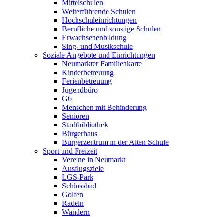
Mittelschulen
Weiterführende Schulen
Hochschuleinrichtungen
Berufliche und sonstige Schulen
Erwachsenenbildung
Sing- und Musikschule
Soziale Angebote und Einrichtungen
Neumarkter Familienkarte
Kinderbetreuung
Ferienbetreuung
Jugendbüro
G6
Menschen mit Behinderung
Senioren
Stadtbibliothek
Bürgerhaus
Bürgerzentrum in der Alten Schule
Sport und Freizeit
Vereine in Neumarkt
Ausflugsziele
LGS-Park
Schlossbad
Golfen
Radeln
Wandern