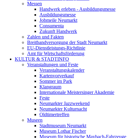
Messen
Handwerk erleben - Ausbildungsmesse
Ausbildungsmesse
Jobmeile Neumarkt
Consumenta
Zukunft Handwerk
Zahlen und Fakten
Breitbandversorgung der Stadt Neumarkt
EU-Dienstleistungs-Richtlinie
Amt für Wirtschaftsförderung
KULTUR & STADTINFO
Veranstaltungen und Feste
Veranstaltungskalender
Kartenvorverkauf
Sommer im Park
Klangraum
Internationale Meistersinger Akademie
Feste
Neumarkter Jazzweekend
Neumarkter Kulturnacht
Oldtimertreffen
Museen
Stadtmuseum Neumarkt
Museum Lothar Fischer
Museum für historische Maybach-Fahrzeuge