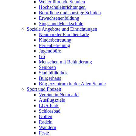
Weiterführende Schulen
Hochschuleinrichtungen
Berufliche und sonstige Schulen
Erwachsenenbildung
Sing- und Musikschule
Soziale Angebote und Einrichtungen
Neumarkter Familienkarte
Kinderbetreuung
Ferienbetreuung
Jugendbüro
G6
Menschen mit Behinderung
Senioren
Stadtbibliothek
Bürgerhaus
Bürgerzentrum in der Alten Schule
Sport und Freizeit
Vereine in Neumarkt
Ausflugsziele
LGS-Park
Schlossbad
Golfen
Radeln
Wandern
Feste