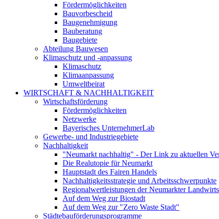
Fördermöglichkeiten
Bauvorbescheid
Baugenehmigung
Bauberatung
Baugebiete
Abteilung Bauwesen
Klimaschutz und -anpassung
Klimaschutz
Klimaanpassung
Umweltbeirat
WIRTSCHAFT & NACHHALTIGKEIT
Wirtschaftsförderung
Fördermöglichkeiten
Netzwerke
Bayerisches UnternehmerLab
Gewerbe- und Industriegebiete
Nachhaltigkeit
"Neumarkt nachhaltig" - Der Link zu aktuellen Ve
Die Realutopie für Neumarkt
Hauptstadt des Fairen Handels
Nachhaltigkeitsstrategie und Arbeitsschwerpunkte
Regionalwertleistungen der Neumarkter Landwirts
Auf dem Weg zur Biostadt
Auf dem Weg zur "Zero Waste Stadt"
Städtebauförderungsprogramme