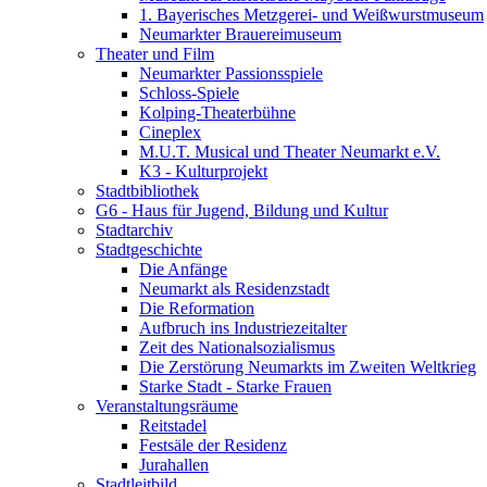
1. Bayerisches Metzgerei- und Weißwurstmuseum
Neumarkter Brauereimuseum
Theater und Film
Neumarkter Passionsspiele
Schloss-Spiele
Kolping-Theaterbühne
Cineplex
M.U.T. Musical und Theater Neumarkt e.V.
K3 - Kulturprojekt
Stadtbibliothek
G6 - Haus für Jugend, Bildung und Kultur
Stadtarchiv
Stadtgeschichte
Die Anfänge
Neumarkt als Residenzstadt
Die Reformation
Aufbruch ins Industriezeitalter
Zeit des Nationalsozialismus
Die Zerstörung Neumarkts im Zweiten Weltkrieg
Starke Stadt - Starke Frauen
Veranstaltungsräume
Reitstadel
Festsäle der Residenz
Jurahallen
Stadtleitbild