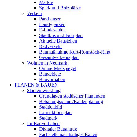
Märkte
Spiel- und Bolzplätze
Verkehr
Parkhäuser
Handyparken
E-Ladesäulen
Stadtbus und Fahrplan
Aktuelle Baustellen
Radverkehr
Baumaßnahme Kurt-Romstöck-Ring
Gesamtverkehrsplan
Wohnen in Neumarkt
Online-Mietspiegel
Baugebiete
Bauvorhaben
PLANEN & BAUEN
Stadtentwicklung
Grundlagen städtischer Planungen
Bebauungspläne /Bauleitplanung
Stadtleitbild
Lärmaktionsplan
Stadtpark
Ihr Bauvorhaben
Digitaler Bauantrag
Fachstelle nachhaltiges Bauen