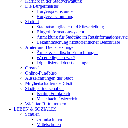
Karriere in der Stadtverwaltung
Die Bürgermeister
Bürgersprechstunde
Bürgerversammlung
Stadtrat
Stadtratsmitglieder und Sitzverteilung
Bürgerinformationssystem
Anmeldung für Stadträte im Ratsinformationssyst
Bekanntmachung nichtöffentlicher Beschlüsse
Ämter und Dienstleistungen
Ämter & städtische Einrichtungen
Wo erledige ich was?
Digitalisierte Dienstleistungen
Ortsrecht
Online-Fundbüro
Auszeichnungen der Stadt
Mitgliedschaften der Stadt
Städtepartnerschaften
Issoire, Frankreich
Mistelbach, Österreich
Wichtige Rufnummern
LEBEN & SOZIALES
Schulen
Grundschulen
Mittelschulen