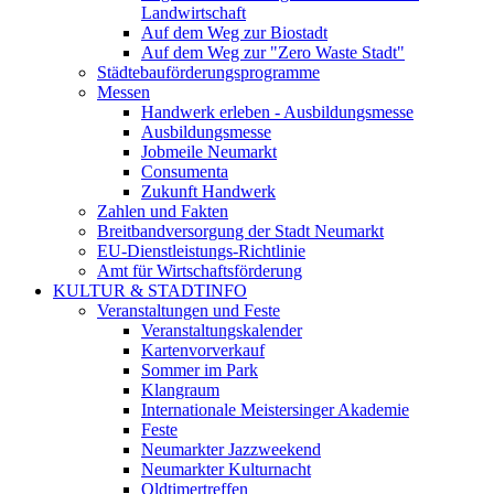
Landwirtschaft
Auf dem Weg zur Biostadt
Auf dem Weg zur "Zero Waste Stadt"
Städtebauförderungsprogramme
Messen
Handwerk erleben - Ausbildungsmesse
Ausbildungsmesse
Jobmeile Neumarkt
Consumenta
Zukunft Handwerk
Zahlen und Fakten
Breitbandversorgung der Stadt Neumarkt
EU-Dienstleistungs-Richtlinie
Amt für Wirtschaftsförderung
KULTUR & STADTINFO
Veranstaltungen und Feste
Veranstaltungskalender
Kartenvorverkauf
Sommer im Park
Klangraum
Internationale Meistersinger Akademie
Feste
Neumarkter Jazzweekend
Neumarkter Kulturnacht
Oldtimertreffen