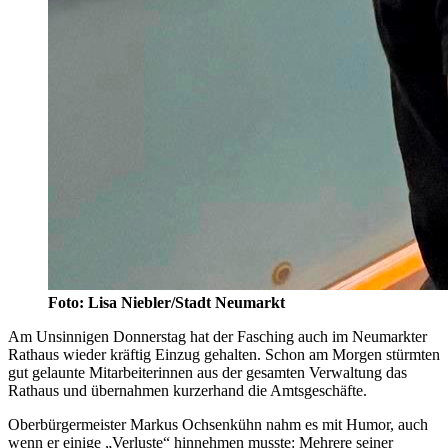
Foto: Lisa Niebler/Stadt Neumarkt
Am Unsinnigen Donnerstag hat der Fasching auch im Neumarkter
Rathaus wieder kräftig Einzug gehalten. Schon am Morgen stürmten
gut gelaunte Mitarbeiterinnen aus der gesamten Verwaltung das
Rathaus und übernahmen kurzerhand die Amtsgeschäfte.
Oberbürgermeister Markus Ochsenkühn nahm es mit Humor, auch
wenn er einige „Verluste“ hinnehmen musste: Mehrere seiner