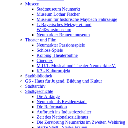
Museen
Stadtmuseum Neumarkt
Museum Lothar Fischer
Museum für historische Maybach-Fahrzeuge
1. Bayerisches Metzgerei- und
Weißwurstmuseum
Neumarkter Brauereimuseum
Theater und Film
Neumarkter Passionsspiele
Schloss-Spiele
Kolping-Theaterbühne
Cineplex
M.U.T. Musical und Theater Neumarkt e.V.
K3 - Kulturprojekt
Stadtbibliothek
G6 - Haus für Jugend, Bildung und Kultur
Stadtarchiv
Stadtgeschichte
Die Anfänge
Neumarkt als Residenzstadt
Die Reformation
Aufbruch ins Industriezeitalter
Zeit des Nationalsozialismus
Die Zerstörung Neumarkts im Zweiten Weltkrieg
Starke Stadt - Starke Frauen