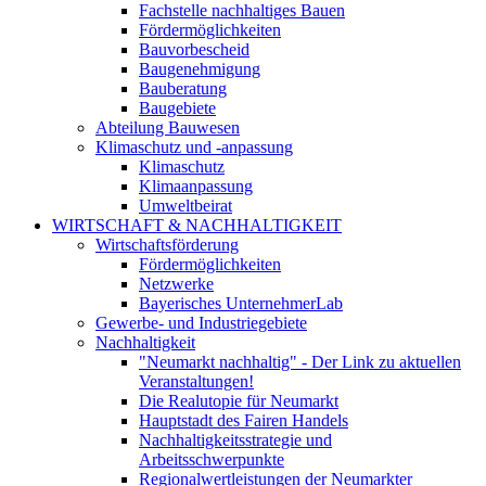
Fachstelle nachhaltiges Bauen
Fördermöglichkeiten
Bauvorbescheid
Baugenehmigung
Bauberatung
Baugebiete
Abteilung Bauwesen
Klimaschutz und -anpassung
Klimaschutz
Klimaanpassung
Umweltbeirat
WIRTSCHAFT & NACHHALTIGKEIT
Wirtschaftsförderung
Fördermöglichkeiten
Netzwerke
Bayerisches UnternehmerLab
Gewerbe- und Industriegebiete
Nachhaltigkeit
"Neumarkt nachhaltig" - Der Link zu aktuellen
Veranstaltungen!
Die Realutopie für Neumarkt
Hauptstadt des Fairen Handels
Nachhaltigkeitsstrategie und
Arbeitsschwerpunkte
Regionalwertleistungen der Neumarkter