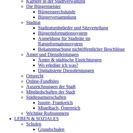
Karriere in der Stadtverwaltung
Die Bürgermeister
Bürgersprechstunde
Bürgerversammlung
Stadtrat
Stadtratsmitglieder und Sitzverteilung
Bürgerinformationssystem
Anmeldung für Stadträte im
Ratsinformationssystem
Bekanntmachung nichtöffentlicher Beschlüsse
Ämter und Dienstleistungen
Ämter & städtische Einrichtungen
Wo erledige ich was?
Digitalisierte Dienstleistungen
Ortsrecht
Online-Fundbüro
Auszeichnungen der Stadt
Mitgliedschaften der Stadt
Städtepartnerschaften
Issoire, Frankreich
Mistelbach, Österreich
Wichtige Rufnummern
LEBEN & SOZIALES
Schulen
Grundschulen