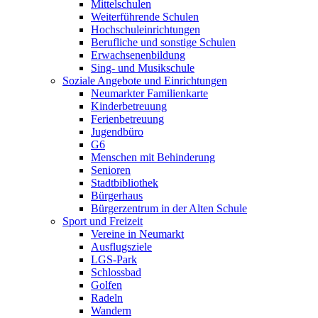
Mittelschulen
Weiterführende Schulen
Hochschuleinrichtungen
Berufliche und sonstige Schulen
Erwachsenenbildung
Sing- und Musikschule
Soziale Angebote und Einrichtungen
Neumarkter Familienkarte
Kinderbetreuung
Ferienbetreuung
Jugendbüro
G6
Menschen mit Behinderung
Senioren
Stadtbibliothek
Bürgerhaus
Bürgerzentrum in der Alten Schule
Sport und Freizeit
Vereine in Neumarkt
Ausflugsziele
LGS-Park
Schlossbad
Golfen
Radeln
Wandern