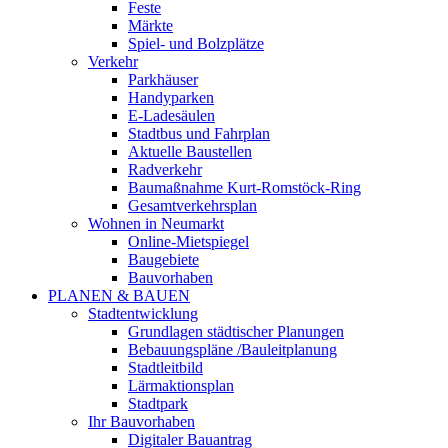
Feste
Märkte
Spiel- und Bolzplätze
Verkehr
Parkhäuser
Handyparken
E-Ladesäulen
Stadtbus und Fahrplan
Aktuelle Baustellen
Radverkehr
Baumaßnahme Kurt-Romstöck-Ring
Gesamtverkehrsplan
Wohnen in Neumarkt
Online-Mietspiegel
Baugebiete
Bauvorhaben
PLANEN & BAUEN
Stadtentwicklung
Grundlagen städtischer Planungen
Bebauungspläne /Bauleitplanung
Stadtleitbild
Lärmaktionsplan
Stadtpark
Ihr Bauvorhaben
Digitaler Bauantrag