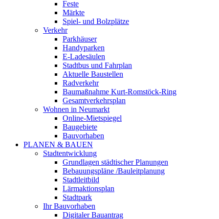
Feste
Märkte
Spiel- und Bolzplätze
Verkehr
Parkhäuser
Handyparken
E-Ladesäulen
Stadtbus und Fahrplan
Aktuelle Baustellen
Radverkehr
Baumaßnahme Kurt-Romstöck-Ring
Gesamtverkehrsplan
Wohnen in Neumarkt
Online-Mietspiegel
Baugebiete
Bauvorhaben
PLANEN & BAUEN
Stadtentwicklung
Grundlagen städtischer Planungen
Bebauungspläne /Bauleitplanung
Stadtleitbild
Lärmaktionsplan
Stadtpark
Ihr Bauvorhaben
Digitaler Bauantrag