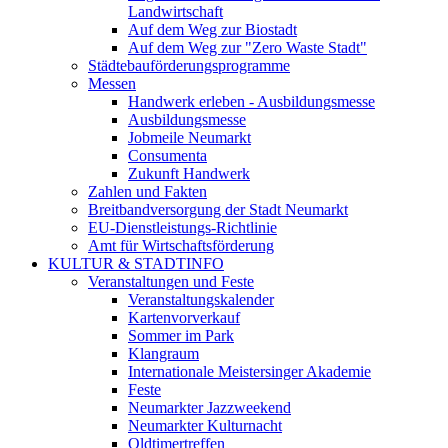
Landwirtschaft
Auf dem Weg zur Biostadt
Auf dem Weg zur "Zero Waste Stadt"
Städtebauförderungsprogramme
Messen
Handwerk erleben - Ausbildungsmesse
Ausbildungsmesse
Jobmeile Neumarkt
Consumenta
Zukunft Handwerk
Zahlen und Fakten
Breitbandversorgung der Stadt Neumarkt
EU-Dienstleistungs-Richtlinie
Amt für Wirtschaftsförderung
KULTUR & STADTINFO
Veranstaltungen und Feste
Veranstaltungskalender
Kartenvorverkauf
Sommer im Park
Klangraum
Internationale Meistersinger Akademie
Feste
Neumarkter Jazzweekend
Neumarkter Kulturnacht
Oldtimertreffen