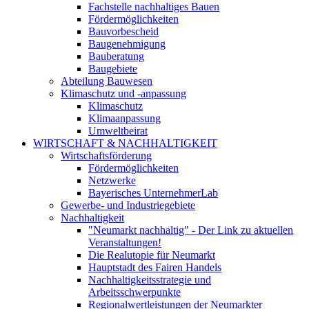
Fachstelle nachhaltiges Bauen
Fördermöglichkeiten
Bauvorbescheid
Baugenehmigung
Bauberatung
Baugebiete
Abteilung Bauwesen
Klimaschutz und -anpassung
Klimaschutz
Klimaanpassung
Umweltbeirat
WIRTSCHAFT & NACHHALTIGKEIT
Wirtschaftsförderung
Fördermöglichkeiten
Netzwerke
Bayerisches UnternehmerLab
Gewerbe- und Industriegebiete
Nachhaltigkeit
"Neumarkt nachhaltig" - Der Link zu aktuellen
Veranstaltungen!
Die Realutopie für Neumarkt
Hauptstadt des Fairen Handels
Nachhaltigkeitsstrategie und
Arbeitsschwerpunkte
Regionalwertleistungen der Neumarkter