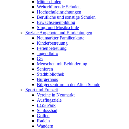
Mittelschulen
Weiterführende Schulen
Hochschuleinrichtungen
Berufliche und sonstige Schulen
Erwachsenenbildung
Sing- und Musikschule
Soziale Angebote und Einrichtungen
Neumarkter Familienkarte
Kinderbetreuung
Ferienbetreuung
Jugendbüro
G6
Menschen mit Behinderung
Senioren
Stadtbibliothek
Bürgerhaus
Bürgerzentrum in der Alten Schule
Sport und Freizeit
Vereine in Neumarkt
Ausflugsziele
LGS-Park
Schlossbad
Golfen
Radeln
Wandern