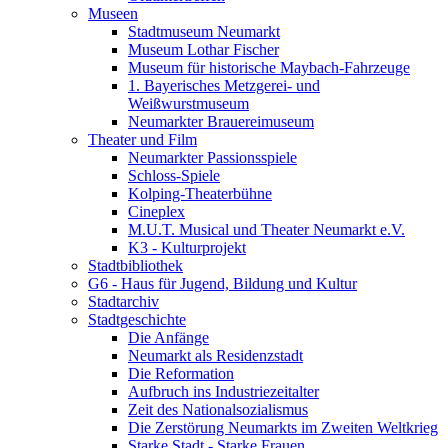
Museen
Stadtmuseum Neumarkt
Museum Lothar Fischer
Museum für historische Maybach-Fahrzeuge
1. Bayerisches Metzgerei- und
Weißwurstmuseum
Neumarkter Brauereimuseum
Theater und Film
Neumarkter Passionsspiele
Schloss-Spiele
Kolping-Theaterbühne
Cineplex
M.U.T. Musical und Theater Neumarkt e.V.
K3 - Kulturprojekt
Stadtbibliothek
G6 - Haus für Jugend, Bildung und Kultur
Stadtarchiv
Stadtgeschichte
Die Anfänge
Neumarkt als Residenzstadt
Die Reformation
Aufbruch ins Industriezeitalter
Zeit des Nationalsozialismus
Die Zerstörung Neumarkts im Zweiten Weltkrieg
Starke Stadt - Starke Frauen