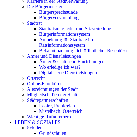
Karriere in der Stadtverwaltung
Die Bürgermeister
Bürgersprechstunde
Bürgerversammlung
Stadtrat
Stadtratsmitglieder und Sitzverteilung
Bürgerinformationssystem
Anmeldung für Stadträte im
Ratsinformationssystem
Bekanntmachung nichtöffentlicher Beschlüsse
Ämter und Dienstleistungen
Ämter & städtische Einrichtungen
Wo erledige ich was?
Digitalisierte Dienstleistungen
Ortsrecht
Online-Fundbüro
Auszeichnungen der Stadt
Mitgliedschaften der Stadt
Städtepartnerschaften
Issoire, Frankreich
Mistelbach, Österreich
Wichtige Rufnummern
LEBEN & SOZIALES
Schulen
Grundschulen