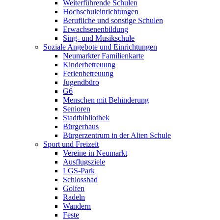
Weiterführende Schulen
Hochschuleinrichtungen
Berufliche und sonstige Schulen
Erwachsenenbildung
Sing- und Musikschule
Soziale Angebote und Einrichtungen
Neumarkter Familienkarte
Kinderbetreuung
Ferienbetreuung
Jugendbüro
G6
Menschen mit Behinderung
Senioren
Stadtbibliothek
Bürgerhaus
Bürgerzentrum in der Alten Schule
Sport und Freizeit
Vereine in Neumarkt
Ausflugsziele
LGS-Park
Schlossbad
Golfen
Radeln
Wandern
Feste