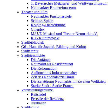
1. Bayerisches Metzgerei- und Weißwurstmuseum
Neumarkter Brauereimuseum
Theater und Film
Neumarkter Passionsspiele
Schloss-Spiele
Kolping-Theaterbühne
Cineplex
M.U.T. Musical und Theater Neumarkt e.V.
K3 - Kulturprojekt
Stadtbibliothek
G6 - Haus für Jugend, Bildung und Kultur
Stadtarchiv
Stadtgeschichte
Die Anfänge
Neumarkt als Residenzstadt
Die Reformation
Aufbruch ins Industriezeitalter
Zeit des Nationalsozialismus
Die Zerstörung Neumarkts im Zweiten Weltkrieg
Starke Stadt - Starke Frauen
Veranstaltungsräume
Reitstadel
Festsäle der Residenz
Jurahallen
Stadtleitbild