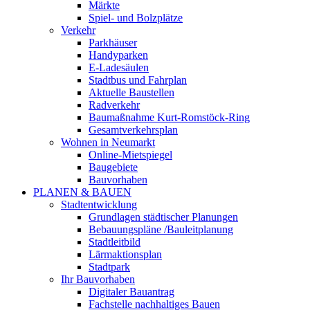
Märkte
Spiel- und Bolzplätze
Verkehr
Parkhäuser
Handyparken
E-Ladesäulen
Stadtbus und Fahrplan
Aktuelle Baustellen
Radverkehr
Baumaßnahme Kurt-Romstöck-Ring
Gesamtverkehrsplan
Wohnen in Neumarkt
Online-Mietspiegel
Baugebiete
Bauvorhaben
PLANEN & BAUEN
Stadtentwicklung
Grundlagen städtischer Planungen
Bebauungspläne /Bauleitplanung
Stadtleitbild
Lärmaktionsplan
Stadtpark
Ihr Bauvorhaben
Digitaler Bauantrag
Fachstelle nachhaltiges Bauen