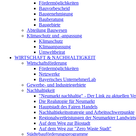
Fördermöglichkeiten
Bauvorbescheid
Baugenehmigung
Bauberatung
Baugebiete
Abteilung Bauwesen
Klimaschutz und -anpassung
Klimaschutz
Klimaanpassung
Umweltbeirat
WIRTSCHAFT & NACHHALTIGKEIT
Wirtschaftsförderung
Fördermöglichkeiten
Netzwerke
Bayerisches UnternehmerLab
Gewerbe- und Industriegebiete
Nachhaltigkeit
"Neumarkt nachhaltig" - Der Link zu aktuellen Ve
Die Realutopie für Neumarkt
Hauptstadt des Fairen Handels
Nachhaltigkeitsstrategie und Arbeitsschwerpunkte
Regionalwertleistungen der Neumarkter Landwirts
Auf dem Weg zur Biostadt
Auf dem Weg zur "Zero Waste Stadt"
Städtebauförderungsprogramme