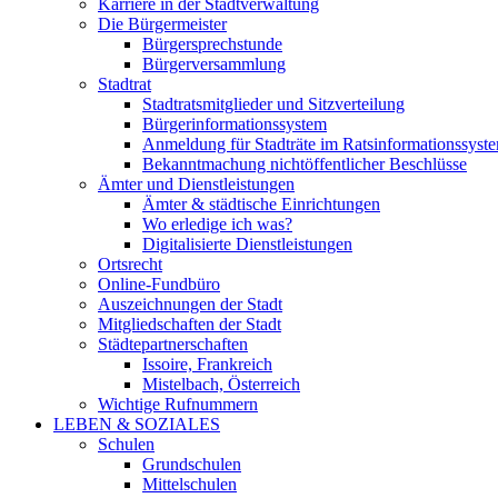
Karriere in der Stadtverwaltung
Die Bürgermeister
Bürgersprechstunde
Bürgerversammlung
Stadtrat
Stadtratsmitglieder und Sitzverteilung
Bürgerinformationssystem
Anmeldung für Stadträte im Ratsinformationssyst
Bekanntmachung nichtöffentlicher Beschlüsse
Ämter und Dienstleistungen
Ämter & städtische Einrichtungen
Wo erledige ich was?
Digitalisierte Dienstleistungen
Ortsrecht
Online-Fundbüro
Auszeichnungen der Stadt
Mitgliedschaften der Stadt
Städtepartnerschaften
Issoire, Frankreich
Mistelbach, Österreich
Wichtige Rufnummern
LEBEN & SOZIALES
Schulen
Grundschulen
Mittelschulen