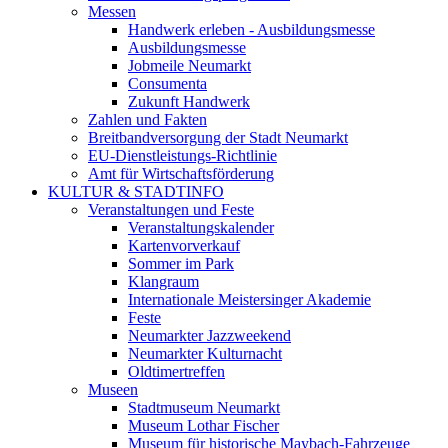
Messen
Handwerk erleben - Ausbildungsmesse
Ausbildungsmesse
Jobmeile Neumarkt
Consumenta
Zukunft Handwerk
Zahlen und Fakten
Breitbandversorgung der Stadt Neumarkt
EU-Dienstleistungs-Richtlinie
Amt für Wirtschaftsförderung
KULTUR & STADTINFO
Veranstaltungen und Feste
Veranstaltungskalender
Kartenvorverkauf
Sommer im Park
Klangraum
Internationale Meistersinger Akademie
Feste
Neumarkter Jazzweekend
Neumarkter Kulturnacht
Oldtimertreffen
Museen
Stadtmuseum Neumarkt
Museum Lothar Fischer
Museum für historische Maybach-Fahrzeuge