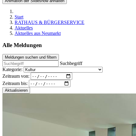
Animation der Slideshow anhalten
Start
RATHAUS & BÜRGERSERVICE
Aktuelles
Aktuelles aus Neumarkt
Alle Meldungen
Meldungen suchen und filtern
Suchbegriff
Kategorie:
Zeitraum von:
Zeitraum bis:
Aktualisieren