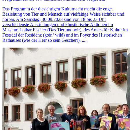
Das Programm der diesjährigen Kulturnacht macht die enge
Beziehung von Tier und Mensch auf vielfältige Weise sichtbar und
hörbar. Am Samstag, 30.09.2023 sind von 18 bis 23 Uhr
verschiedenste Ausstellungen und künstlerische Aktionen im
Museum Lothar Fischer (Das Tier und wir), des Amtes für Kultur im
Festsaal der Residenz (goin‘ wild) und im Foyer des Historischen
Rathauses (wie der Herr so sein Gescherr), ....