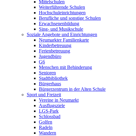
Mittelschulen
Weiterführende Schulen
Hochschuleinrichtungen
Berufliche und sonstige Schulen
Erwachsenenbildung
Sing- und Musikschule
Soziale Angebote und Einrichtungen
Neumarkter Familienkarte
Kinderbetreuung
Ferienbetreuung
Jugendbüro
G6
Menschen mit Behinderung
Senioren
Stadtbibliothek
Bürgerhaus
Bürgerzentrum in der Alten Schule
Sport und Freizeit
Vereine in Neumarkt
Ausflugsziele
LGS-Park
Schlossbad
Golfen
Radeln
Wandern