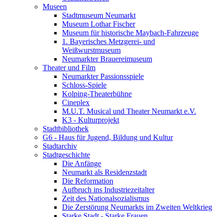
Museen
Stadtmuseum Neumarkt
Museum Lothar Fischer
Museum für historische Maybach-Fahrzeuge
1. Bayerisches Metzgerei- und
Weißwurstmuseum
Neumarkter Brauereimuseum
Theater und Film
Neumarkter Passionsspiele
Schloss-Spiele
Kolping-Theaterbühne
Cineplex
M.U.T. Musical und Theater Neumarkt e.V.
K3 - Kulturprojekt
Stadtbibliothek
G6 - Haus für Jugend, Bildung und Kultur
Stadtarchiv
Stadtgeschichte
Die Anfänge
Neumarkt als Residenzstadt
Die Reformation
Aufbruch ins Industriezeitalter
Zeit des Nationalsozialismus
Die Zerstörung Neumarkts im Zweiten Weltkrieg
Starke Stadt - Starke Frauen