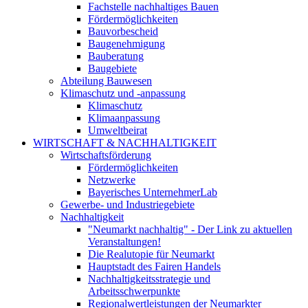
Fachstelle nachhaltiges Bauen
Fördermöglichkeiten
Bauvorbescheid
Baugenehmigung
Bauberatung
Baugebiete
Abteilung Bauwesen
Klimaschutz und -anpassung
Klimaschutz
Klimaanpassung
Umweltbeirat
WIRTSCHAFT & NACHHALTIGKEIT
Wirtschaftsförderung
Fördermöglichkeiten
Netzwerke
Bayerisches UnternehmerLab
Gewerbe- und Industriegebiete
Nachhaltigkeit
"Neumarkt nachhaltig" - Der Link zu aktuellen
Veranstaltungen!
Die Realutopie für Neumarkt
Hauptstadt des Fairen Handels
Nachhaltigkeitsstrategie und
Arbeitsschwerpunkte
Regionalwertleistungen der Neumarkter