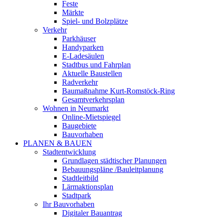
Feste
Märkte
Spiel- und Bolzplätze
Verkehr
Parkhäuser
Handyparken
E-Ladesäulen
Stadtbus und Fahrplan
Aktuelle Baustellen
Radverkehr
Baumaßnahme Kurt-Romstöck-Ring
Gesamtverkehrsplan
Wohnen in Neumarkt
Online-Mietspiegel
Baugebiete
Bauvorhaben
PLANEN & BAUEN
Stadtentwicklung
Grundlagen städtischer Planungen
Bebauungspläne /Bauleitplanung
Stadtleitbild
Lärmaktionsplan
Stadtpark
Ihr Bauvorhaben
Digitaler Bauantrag