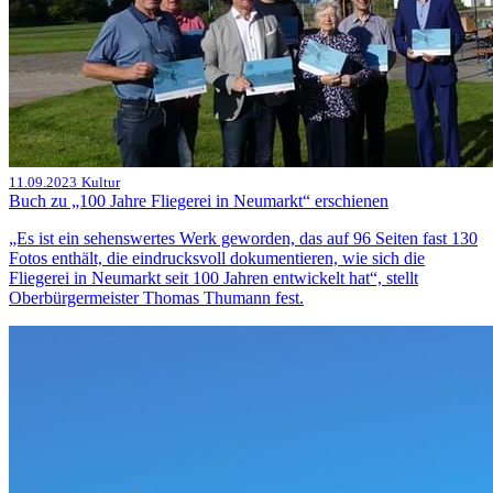
11.09.2023
Kultur
Buch zu „100 Jahre Fliegerei in Neumarkt“ erschienen
„Es ist ein sehenswertes Werk geworden, das auf 96 Seiten fast 130
Fotos enthält, die eindrucksvoll dokumentieren, wie sich die
Fliegerei in Neumarkt seit 100 Jahren entwickelt hat“, stellt
Oberbürgermeister Thomas Thumann fest.