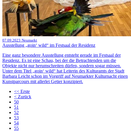
07.09.2023
Neumarkt
Ausstellung „goin‘ wild“ im Festsaal der Residenz
Eine ganz besondere Ausstellung entsteht gerade im Festsaal der
Residenz. Es ist eine Schau, bei der die Betrachtenden um die
Objekte nicht nur herumschreiten dürfen, sondern sogar müssen.
Unter dem Titel „goin‘ wild“ hat Leiterin des Kulturamts der Stadt
Barbara Leicht schon im Vorgriff auf Neumarkter Kulturnacht einen
Kunstparcours mit allerlei Getier konzipiert.
<<
Erste
<
Zurück
50
51
52
53
54
55