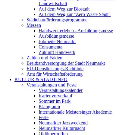
Landwirtschaft
Auf dem Weg zur Biostadt
Auf dem Weg zur "Zero Waste Stadt"
Städtebauförderungsprogramme
Messen
Handwerk erleben - Ausbildungsmesse
Ausbildungsmesse
Jobmeile Neumarkt
Consumenta
Zukunft Handwerk
Zahlen und Fakten
Breitbandversorgung der Stadt Neumarkt
EU-Dienstleistungs-Richtlinie
Amt für Wirtschaftsförderung
KULTUR & STADTINFO
Veranstaltungen und Feste
Veranstaltungskalender
Kartenvorverkauf
Sommer im Park
Klangraum
Internationale Meistersinger Akademie
Feste
Neumarkter Jazzweekend
Neumarkter Kulturnacht
Oldtimertreffen