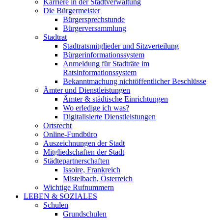
Karriere in der Stadtverwaltung
Die Bürgermeister
Bürgersprechstunde
Bürgerversammlung
Stadtrat
Stadtratsmitglieder und Sitzverteilung
Bürgerinformationssystem
Anmeldung für Stadträte im
Ratsinformationssystem
Bekanntmachung nichtöffentlicher Beschlüsse
Ämter und Dienstleistungen
Ämter & städtische Einrichtungen
Wo erledige ich was?
Digitalisierte Dienstleistungen
Ortsrecht
Online-Fundbüro
Auszeichnungen der Stadt
Mitgliedschaften der Stadt
Städtepartnerschaften
Issoire, Frankreich
Mistelbach, Österreich
Wichtige Rufnummern
LEBEN & SOZIALES
Schulen
Grundschulen