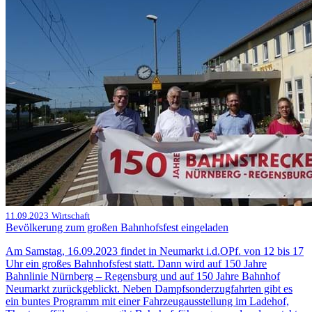
11.09.2023
Wirtschaft
Bevölkerung zum großen Bahnhofsfest eingeladen
Am Samstag, 16.09.2023 findet in Neumarkt i.d.OPf. von 12 bis 17
Uhr ein großes Bahnhofsfest statt. Dann wird auf 150 Jahre
Bahnlinie Nürnberg – Regensburg und auf 150 Jahre Bahnhof
Neumarkt zurückgeblickt. Neben Dampfsonderzugfahrten gibt es
ein buntes Programm mit einer Fahrzeugausstellung im Ladehof,