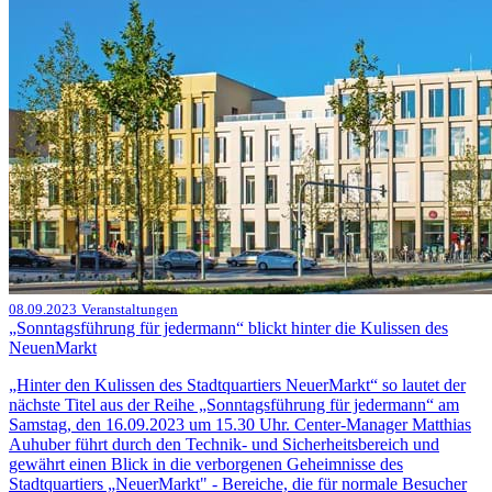
08.09.2023
Veranstaltungen
„Sonntagsführung für jedermann“ blickt hinter die Kulissen des
NeuenMarkt
„Hinter den Kulissen des Stadtquartiers NeuerMarkt“ so lautet der
nächste Titel aus der Reihe „Sonntagsführung für jedermann“ am
Samstag, den 16.09.2023 um 15.30 Uhr. Center-Manager Matthias
Auhuber führt durch den Technik- und Sicherheitsbereich und
gewährt einen Blick in die verborgenen Geheimnisse des
Stadtquartiers „NeuerMarkt" - Bereiche, die für normale Besucher