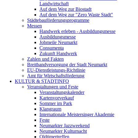
Landwirtschaft
Auf dem Weg zur Biostadt
Auf dem Weg zur "Zero Waste Stadt"
Städtebauförderungsprogramme
Messen
Handwerk erleben - Ausbildungsmesse
Ausbildungsmesse
Jobmeile Neumarkt
Consumenta
Zukunft Handwerk
Zahlen und Fakten
Breitbandversorgung der Stadt Neumarkt
EU-Dienstleistungs-Richtlinie
Amt für Wirtschaftsförderung
KULTUR & STADTINFO
Veranstaltungen und Feste
Veranstaltungskalender
Kartenvorverkauf
Sommer im Park
Klangraum
Internationale Meistersinger Akademie
Feste
Neumarkter Jazzweekend
Neumarkter Kulturnacht
Oldtimertreffen