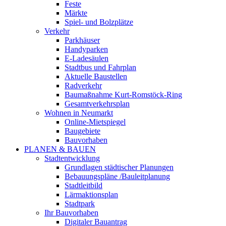
Feste
Märkte
Spiel- und Bolzplätze
Verkehr
Parkhäuser
Handyparken
E-Ladesäulen
Stadtbus und Fahrplan
Aktuelle Baustellen
Radverkehr
Baumaßnahme Kurt-Romstöck-Ring
Gesamtverkehrsplan
Wohnen in Neumarkt
Online-Mietspiegel
Baugebiete
Bauvorhaben
PLANEN & BAUEN
Stadtentwicklung
Grundlagen städtischer Planungen
Bebauungspläne /Bauleitplanung
Stadtleitbild
Lärmaktionsplan
Stadtpark
Ihr Bauvorhaben
Digitaler Bauantrag