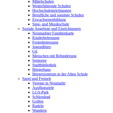
Mittelschulen
Weiterführende Schulen
Hochschuleinrichtungen
Berufliche und sonstige Schulen
Erwachsenenbildung
Sing- und Musikschule
Soziale Angebote und Einrichtungen
Neumarkter Familienkarte
Kinderbetreuung
Ferienbetreuung
Jugendbüro
G6
Menschen mit Behinderung
Senioren
Stadtbibliothek
Bürgerhaus
Bürgerzentrum in der Alten Schule
Sport und Freizeit
Vereine in Neumarkt
Ausflugsziele
LGS-Park
Schlossbad
Golfen
Radeln
Wandern