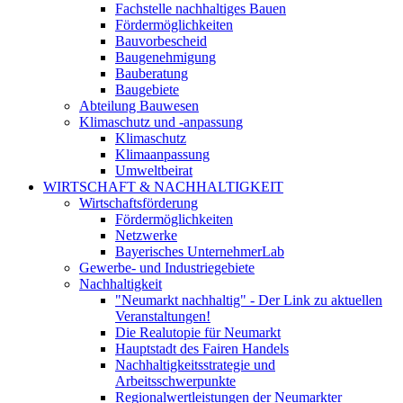
Fachstelle nachhaltiges Bauen
Fördermöglichkeiten
Bauvorbescheid
Baugenehmigung
Bauberatung
Baugebiete
Abteilung Bauwesen
Klimaschutz und -anpassung
Klimaschutz
Klimaanpassung
Umweltbeirat
WIRTSCHAFT & NACHHALTIGKEIT
Wirtschaftsförderung
Fördermöglichkeiten
Netzwerke
Bayerisches UnternehmerLab
Gewerbe- und Industriegebiete
Nachhaltigkeit
"Neumarkt nachhaltig" - Der Link zu aktuellen
Veranstaltungen!
Die Realutopie für Neumarkt
Hauptstadt des Fairen Handels
Nachhaltigkeitsstrategie und
Arbeitsschwerpunkte
Regionalwertleistungen der Neumarkter