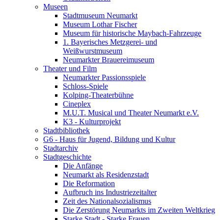
Museen
Stadtmuseum Neumarkt
Museum Lothar Fischer
Museum für historische Maybach-Fahrzeuge
1. Bayerisches Metzgerei- und
Weißwurstmuseum
Neumarkter Brauereimuseum
Theater und Film
Neumarkter Passionsspiele
Schloss-Spiele
Kolping-Theaterbühne
Cineplex
M.U.T. Musical und Theater Neumarkt e.V.
K3 - Kulturprojekt
Stadtbibliothek
G6 - Haus für Jugend, Bildung und Kultur
Stadtarchiv
Stadtgeschichte
Die Anfänge
Neumarkt als Residenzstadt
Die Reformation
Aufbruch ins Industriezeitalter
Zeit des Nationalsozialismus
Die Zerstörung Neumarkts im Zweiten Weltkrieg
Starke Stadt - Starke Frauen