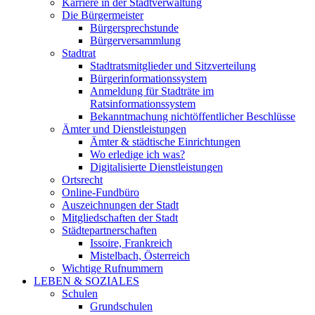
Karriere in der Stadtverwaltung
Die Bürgermeister
Bürgersprechstunde
Bürgerversammlung
Stadtrat
Stadtratsmitglieder und Sitzverteilung
Bürgerinformationssystem
Anmeldung für Stadträte im
Ratsinformationssystem
Bekanntmachung nichtöffentlicher Beschlüsse
Ämter und Dienstleistungen
Ämter & städtische Einrichtungen
Wo erledige ich was?
Digitalisierte Dienstleistungen
Ortsrecht
Online-Fundbüro
Auszeichnungen der Stadt
Mitgliedschaften der Stadt
Städtepartnerschaften
Issoire, Frankreich
Mistelbach, Österreich
Wichtige Rufnummern
LEBEN & SOZIALES
Schulen
Grundschulen