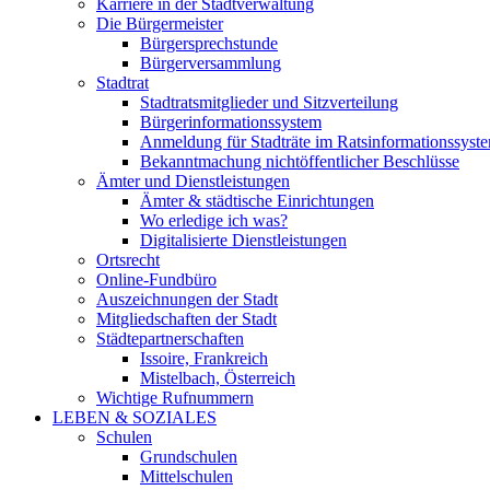
Karriere in der Stadtverwaltung
Die Bürgermeister
Bürgersprechstunde
Bürgerversammlung
Stadtrat
Stadtratsmitglieder und Sitzverteilung
Bürgerinformationssystem
Anmeldung für Stadträte im Ratsinformationssyst
Bekanntmachung nichtöffentlicher Beschlüsse
Ämter und Dienstleistungen
Ämter & städtische Einrichtungen
Wo erledige ich was?
Digitalisierte Dienstleistungen
Ortsrecht
Online-Fundbüro
Auszeichnungen der Stadt
Mitgliedschaften der Stadt
Städtepartnerschaften
Issoire, Frankreich
Mistelbach, Österreich
Wichtige Rufnummern
LEBEN & SOZIALES
Schulen
Grundschulen
Mittelschulen