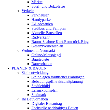
Märkte
Spiel- und Bolzplätze
Verkehr
Parkhäuser
Handyparken
E-Ladesäulen
Stadtbus und Fahrplan
Aktuelle Baustellen
Radverkehr
Baumaßnahme Kurt-Romstöck-Ring
Gesamtverkehrsplan
Wohnen in Neumarkt
Online-Mietspiegel
Baugebiete
Bauvorhaben
PLANEN & BAUEN
Stadtentwicklung
Grundlagen städtischer Planungen
Bebauungspläne /Bauleitplanung
Stadtleitbild
Lärmaktionsplan
Stadtpark
Ihr Bauvorhaben
Digitaler Bauantrag
Fachstelle nachhaltiges Bauen