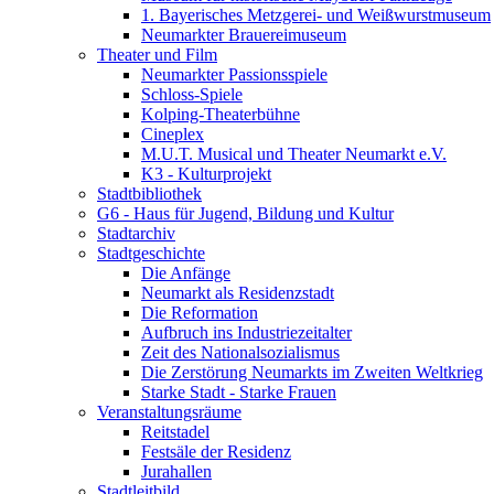
1. Bayerisches Metzgerei- und Weißwurstmuseum
Neumarkter Brauereimuseum
Theater und Film
Neumarkter Passionsspiele
Schloss-Spiele
Kolping-Theaterbühne
Cineplex
M.U.T. Musical und Theater Neumarkt e.V.
K3 - Kulturprojekt
Stadtbibliothek
G6 - Haus für Jugend, Bildung und Kultur
Stadtarchiv
Stadtgeschichte
Die Anfänge
Neumarkt als Residenzstadt
Die Reformation
Aufbruch ins Industriezeitalter
Zeit des Nationalsozialismus
Die Zerstörung Neumarkts im Zweiten Weltkrieg
Starke Stadt - Starke Frauen
Veranstaltungsräume
Reitstadel
Festsäle der Residenz
Jurahallen
Stadtleitbild